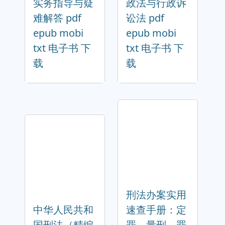
实务指导与疑
政法与行政诉
难解答 pdf
讼法 pdf
epub mobi
epub mobi
txt 电子书 下
txt 电子书 下
载
载
刑法办案实用
中华人民共和
速查手册：定
国刑法（精编
罪、量刑、罪