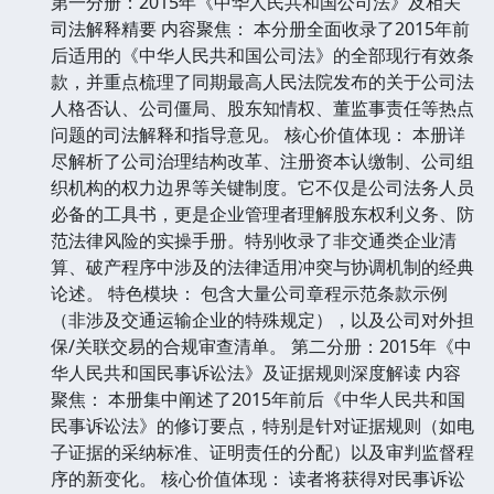
第一分册：2015年《中华人民共和国公司法》及相关
司法解释精要 内容聚焦： 本分册全面收录了2015年前
后适用的《中华人民共和国公司法》的全部现行有效条
款，并重点梳理了同期最高人民法院发布的关于公司法
人格否认、公司僵局、股东知情权、董监事责任等热点
问题的司法解释和指导意见。 核心价值体现： 本册详
尽解析了公司治理结构改革、注册资本认缴制、公司组
织机构的权力边界等关键制度。它不仅是公司法务人员
必备的工具书，更是企业管理者理解股东权利义务、防
范法律风险的实操手册。特别收录了非交通类企业清
算、破产程序中涉及的法律适用冲突与协调机制的经典
论述。 特色模块： 包含大量公司章程示范条款示例
（非涉及交通运输企业的特殊规定），以及公司对外担
保/关联交易的合规审查清单。 第二分册：2015年《中
华人民共和国民事诉讼法》及证据规则深度解读 内容
聚焦： 本册集中阐述了2015年前后《中华人民共和国
民事诉讼法》的修订要点，特别是针对证据规则（如电
子证据的采纳标准、证明责任的分配）以及审判监督程
序的新变化。 核心价值体现： 读者将获得对民事诉讼