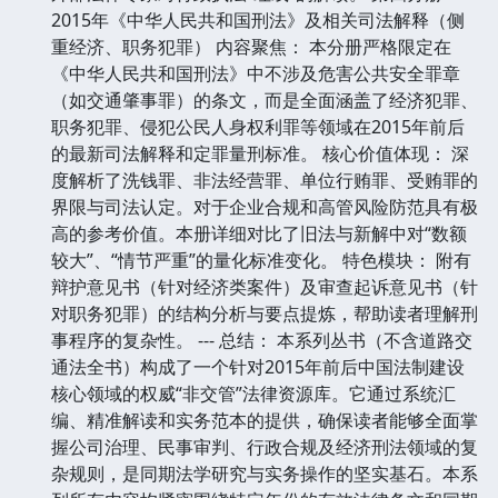
2015年《中华人民共和国刑法》及相关司法解释（侧
重经济、职务犯罪） 内容聚焦： 本分册严格限定在
《中华人民共和国刑法》中不涉及危害公共安全罪章
（如交通肇事罪）的条文，而是全面涵盖了经济犯罪、
职务犯罪、侵犯公民人身权利罪等领域在2015年前后
的最新司法解释和定罪量刑标准。 核心价值体现： 深
度解析了洗钱罪、非法经营罪、单位行贿罪、受贿罪的
界限与司法认定。对于企业合规和高管风险防范具有极
高的参考价值。本册详细对比了旧法与新解中对“数额
较大”、“情节严重”的量化标准变化。 特色模块： 附有
辩护意见书（针对经济类案件）及审查起诉意见书（针
对职务犯罪）的结构分析与要点提炼，帮助读者理解刑
事程序的复杂性。 --- 总结： 本系列丛书（不含道路交
通法全书）构成了一个针对2015年前后中国法制建设
核心领域的权威“非交管”法律资源库。它通过系统汇
编、精准解读和实务范本的提供，确保读者能够全面掌
握公司治理、民事审判、行政合规及经济刑法领域的复
杂规则，是同期法学研究与实务操作的坚实基石。本系