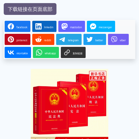
下载链接在页面底部
facebook
linkedin
mastodon
messenger
pinterest
reddit
telegram
twitter
viber
vkontakte
whatsapp
复制链接