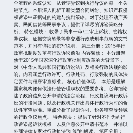
全流程的系统认知，从管辖异议到执行异议的每一个关
键节点。本册深入剖析了新类型合同纠纷、知识产权侵
权诉讼中证据链的构建与抗辩策略。对于处理不动产买
卖、民间借贷等民事争议，提供了详尽的诉讼策略分
析。 特色模块： 收录了民事一审/二审上诉状、管辖权
异议状、证据交换笔录等非交通行政或刑事范畴的文书
范本，并附有详细的撰写说明。 第三分册：2015年行
政审批制度改革与行政诉讼前沿 内容聚焦： 本分册聚
焦于2015年国家深化行政审批制度改革的大背景下，
对《中华人民共和国行政诉讼法》及相关行政法规的影
响。内容涵盖行政许可、行政处罚、行政强制的具体法
定要件与程序审查标准。 核心价值体现： 本册是理解
国家机构如何依法行使管理职权的重要参考。它详细论
述了政府信息公开申请的法定流程、行政复议与行政诉
讼的衔接问题，以及行政机关作出具体行政行为时的合
法性审查标准。重点分析了规划许可、税务稽查等领域
的行政争议焦点。 特色模块： 提供了针对不作为的行
政诉讼起诉状模板，以及信息公开申请书范本，并辅以
外部法律专家对行政执法“红线”的解读。 第四分册：