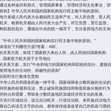
过各种途径和形式，管理国家事务，管理经济和文化事业，管
则】中华人民共和国的国家机构实行民主集中制的原则。
方各级人民代表大会都由民主选举产生，对人民负责，受人民
关、检察机关都由人民代表大会产生，对它负责，受它监督。
职权的划分，遵循在中央的统一领导下，充分发挥地方的主动
中华人民共和国的国家机构实行民主集中制的原则。”
现在下列哪些方面?答案：ABC。
的关系方面，体现了国家权力来自人民，由人民组织国家机构
，国家权力机关居于主导地位
关系方面，实行“中央和地方的国家机构和职权的划分，遵循
挥地方的主动性、积极性的原则”
职权时实行集体负责制
华人民共和国各民族一律平等。国家保障各少数民族的合法的
何民族的歧视和压迫，禁止破坏民族团结和制造民族分裂的行为
特点和需要，帮助各少数民族地区加速经济和文化的发展。
实行区域自治，设立自治机关，行使自治权。各民族自治地方
自己的语言文字的自由，都有保持或者改革自己的风俗习惯的