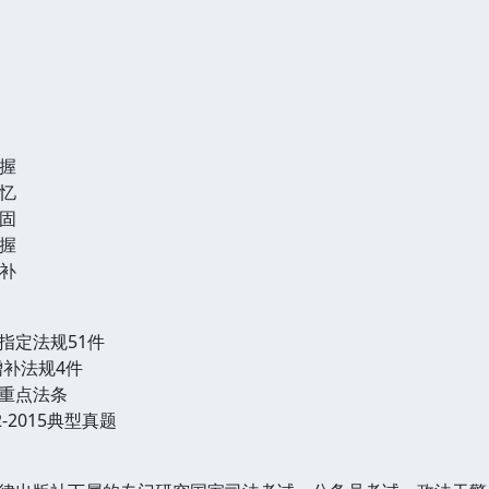
握
忆
固
握
补
定法规51件
补法规4件
重点法条
2015典型真题