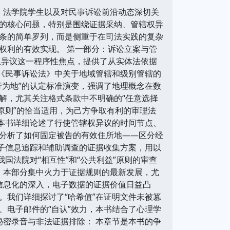
、法学院学生以及对民事诉讼前沿动态深切关
的核心问题，特别是围绕证据采纳、管辖权异
条的简单罗列，而是侧重于在司法实践的复杂
权利的有效实现。 第一部分：诉讼立案与管
权异议这一程序性焦点，提供了从实体法依据
了《民事诉讼法》中关于地域管辖和级别管辖的
行为地”的认定标准演变，强调了地理概念在数
解，尤其关注格式条款中不明确的“任意选择
原则”的恰当适用，为己方争取有利的审理法
。本书详细论述了行使管辖权异议的时间节点、
分析了如何固定被告的有效住所地——区分经
电子信息追踪和辅助调查的证据收集方案，用以
国法院对“相互性”和“公共利益”原则的审查
。本部分集中火力于证据规则的最新发展，尤
着信息化的深入，电子数据的证据价值日益凸
。我们详细探讨了“哈希值”在证明文件未被篡
、电子邮件的“自认”效力，本书结合了心理学
秘密录音与非法证据排除： 本章节是本书的争