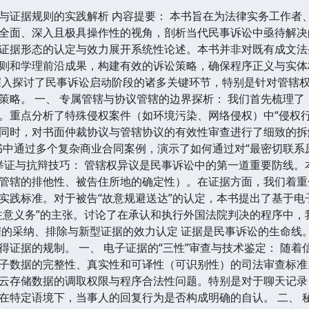
与证据规则的实践解析 内容提要： 本书旨在为法律实务工作者
全面、深入且极具操作性的视角，剖析当代民事诉讼中亟待解决
证据形态的认定与效力展开系统性论述。本书并非对既有成文法
则和学理前沿成果，构建有效的诉讼策略，确保程序正义与实体
深入探讨了民事诉讼启动阶段的诸多关键环节，特别是针对管辖
策略。 一、 专属管辖与协议管辖的边界探析： 我们首先梳理
。重点分析了特殊侵权案件（如环境污染、网络侵权）中“侵权
同时，对书面仲裁协议与管辖协议的有效性审查进行了细致的拆
书中通过多个复杂商业合同案例，演示了如何通过对“最密切联系
的举证与抗辩技巧： 管辖权异议是民事诉讼中的第一道重要防线
管辖的排他性、被告住所地的确定性）。在证据方面，我们着重
实践标准。对于被告“故意规避送达”的认定，本书提出了基于
注意义务”的主张。讨论了在承认和执行外国法院判决的程序中，我
据的采纳、排除与新型证据的效力认定 证据是民事诉讼的生命线
得证据的规制。 一、 电子证据的“三性”审查与技术鉴定： 随
子数据的完整性、真实性和可译性（可识别性）的司法审查标准
云存储数据的调取权限与程序合法性问题。特别是对于聊天记录
在特定语境下，当事人的回复行为是否构成明确的自认。 二、 