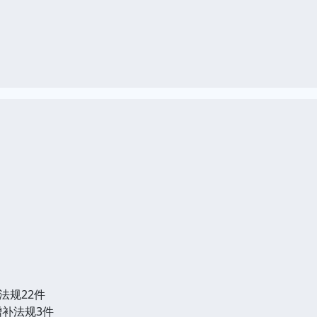
法规22件
增补法规3件