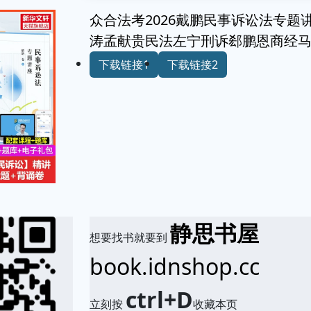
众合法考2026戴鹏民事诉讼法专题
涛孟献贵民法左宁刑诉郄鹏恩商经
下载链接1
下载链接2
静思书屋
想要找书就要到
book.idnshop.cc
ctrl+D
立刻按
收藏本页