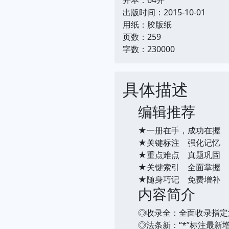
出版时间：2015-10-01
用纸：胶版纸
页数：259
字数：230000
具体描述
编辑推荐
★一册在手，成功在握
★关键标注 强化记忆
★重点难点 真题巩固
★关键索引 全面掌握
★随身巧记 免费增补
内容简介
◎收录全：全面收录指定
◎法条新：“*”标注最新