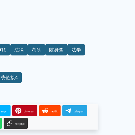
016
法律
考研
随身查
法学
下载链接4
senger
pinterest
reddit
telegram
复制链接