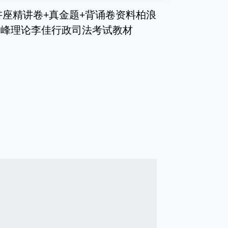
讲座精讲卷+真金题+背诵卷资料柏浪
马峰理论李佳行政司法考试教材