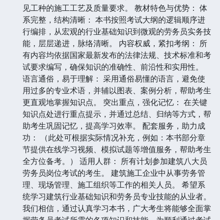
见工种的施工工艺及质量要求。 教材特色与优势： 体
系完整，结构清晰： 本书按照考试大纲的逻辑顺序进
行编排，从宏观的行业基础知识到微观的劳务员实务技
能，层层递进，脉络清晰。 内容权威，紧扣考纲： 所
有内容均依据国家最新发布的法律法规、技术标准和考
试要求编写，确保知识的准确性、前沿性和实用性。
语言通俗，易于理解： 采用通俗易懂的语言，避免使
用过多的专业术语，并辅以图表、案例分析，帮助考生
更直观地掌握知识点。 突出重点，强化记忆： 在关键
知识点处进行重点提示，并通过总结、归纳等方式，帮
助考生巩固记忆，提高学习效率。 配套服务，助力成
功： （此处可根据实际情况补充，例如：本书部分章
节提供在线学习视频、模拟试题等增值服务，帮助考生
全方位备考。） 适用人群： 所有计划参加建筑八大员
劳务员岗位考试的考生。 建筑施工企业中从事劳务管
理、现场管理、施工组织等工作的相关人员。 希望系
统学习建筑行业基础知识和劳务员专业技能的从业者。
我们相信，通过认真学习本书，广大考生将能够全面掌
握劳务员考试所需的各项知识和技能，为顺利通过考试