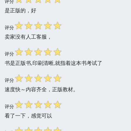
评分
是正版的，好
☆
☆
☆
☆
☆
评分
卖家没有人工客服，
☆
☆
☆
☆
☆
评分
书是正版书,印刷清晰,就指着这本书考试了
☆
☆
☆
☆
☆
评分
速度快～内容齐全，正版教材。
☆
☆
☆
☆
☆
评分
看了一下，感觉可以
☆
☆
☆
☆
☆