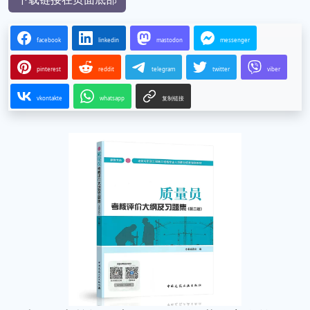
facebook
linkedin
mastodon
messenger
pinterest
reddit
telegram
twitter
viber
vkontakte
whatsapp
复制链接