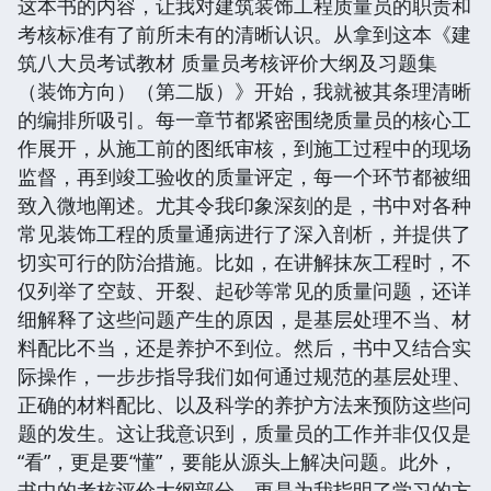
这本书的内容，让我对建筑装饰工程质量员的职责和
考核标准有了前所未有的清晰认识。从拿到这本《建
筑八大员考试教材 质量员考核评价大纲及习题集
（装饰方向）（第二版）》开始，我就被其条理清晰
的编排所吸引。每一章节都紧密围绕质量员的核心工
作展开，从施工前的图纸审核，到施工过程中的现场
监督，再到竣工验收的质量评定，每一个环节都被细
致入微地阐述。尤其令我印象深刻的是，书中对各种
常见装饰工程的质量通病进行了深入剖析，并提供了
切实可行的防治措施。比如，在讲解抹灰工程时，不
仅列举了空鼓、开裂、起砂等常见的质量问题，还详
细解释了这些问题产生的原因，是基层处理不当、材
料配比不当，还是养护不到位。然后，书中又结合实
际操作，一步步指导我们如何通过规范的基层处理、
正确的材料配比、以及科学的养护方法来预防这些问
题的发生。这让我意识到，质量员的工作并非仅仅是
“看”，更是要“懂”，要能从源头上解决问题。此外，
书中的考核评价大纲部分，更是为我指明了学习的方