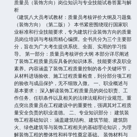
质量员（装饰方向）岗位知识与专业技能试卷答案与解
析
《建筑八大员考试教材：质量员考核评价大纲及习题集
（装饰方向）（第二版）》 本书紧密围绕现行国家职
业标准和行业技能要求，专为建筑行业装饰方向的质量
员岗位培训与考核而精心编撰。全书共分为三个主要部
分，旨在为广大考生提供系统、全面、实用的学习指
导。 第一部分：质量员考核评价大纲 本部分详尽阐述
了装饰工程质量员应具备的知识体系、技能要求及职业
素养。内容涵盖了装饰工程质量控制的各个关键环节，
从材料进场验收、施工过程质量检查，到分部分项工程
的验收与成品保护，无不细致入微。 一、职业概述与
基本要求： 深入解读装饰工程质量员的岗位职责、工
作任务、任职条件以及相关的法律法规和行业规范。重
点突出质量员在工程建设中的重要性，强调其对工程质
量安全负责的职业道德。 二、专业知识部分： 建筑装
饰工程基础知识： 涵盖建筑结构、建筑节能、建筑防
火、绿色建筑等与装饰工程相关的基础理论知识，为理
解装饰工程的整体性和科学性奠定基础。 装饰材料与