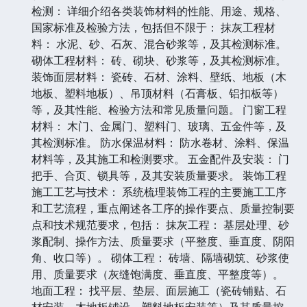
检测： 详细介绍各类装饰材料的性能、用途、规格、
国家标准及检验方法，包括但不限于： 抹灰工程材
料： 水泥、砂、石灰、混合砂浆等，及其检测标准。
砌体工程材料： 砖、砌块、砂浆等，及其检测标准。
装饰面层材料： 瓷砖、石材、涂料、壁纸、地板（木
地板、塑料地板）、吊顶材料（石膏板、铝扣板等）
等，及其性能、检验方法和常见质量问题。 门窗工程
材料： 木门、金属门、塑料门、玻璃、五金件等，及
其检测标准。 防水保温材料： 防水卷材、涂料、保温
材料等，及其施工和检测要求。 五金配件及安装： 门
把手、合页、锁具等，及其安装质量要求。 装饰工程
施工工艺与技术： 系统梳理装饰工程的主要施工工序
和工艺流程，重点阐述各工序的操作要点、质量控制要
点和技术规范要求，包括： 抹灰工程： 基层处理、砂
浆配制、操作方法、质量要求（平整度、垂直度、阴阳
角、收口等）。 砌体工程： 砖墙、隔墙砌筑、砂浆使
用、质量要求（灰缝饱满度、垂直度、平整度等）。
地面工程： 找平层、垫层、面层施工（瓷砖铺贴、石
材安装、木地板铺设、塑料地板安装等）及其质量控