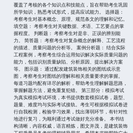
覆盖了考核的各个知识点和技能点，旨在帮助考生巩固
所学知识，熟悉考试形式，提高应试能力。 选择题：
考察考生对基本概念、原理、规范条文的理解和记忆。
填空题： 考察考生对关键数据、术语、工艺要点的掌
握程度。 判断题： 考察考生对是非、正误的辨别能
力。 简答题： 考察考生对复杂概念的解释、工艺流程
的描述、质量问题的分析等。 案例分析题： 结合实际
工程案例，考察考生综合运用知识解决实际质量问题的
能力，包括识别质量缺陷、分析原因、提出解决方案
等。 图示题： 通过配发建筑装饰相关的图纸或示意
图，考察考生对图纸的理解和相关质量要求的掌握。
每道习题均配有详尽的解析，帮助考生理解解题思路，
掌握解题方法，避免重复犯错。 第三部分：模拟考试
为真实模拟考试环境，本书提供数套模拟试卷，题型、
题量、难度均与实际考试接轨。考生可根据模拟试卷进
行自我检测，检验学习效果，找出薄弱环节，有针对性
地进行复习，为顺利通过考试做好充分准备。 本书结
构清晰，内容权威，语言精炼，图文并茂，是建筑装饰
工程质量员备考的理想辅导用书。希望本书能帮助广大