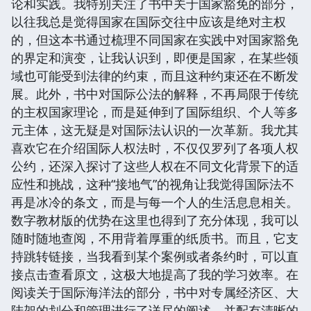
论和实践。我特别关注了书中关于国家豁免的部分，
以往我总是觉得国家在国际交往中应该是绝对主权
的，但这本书通过梳理不同国家在实践中对国家豁免
的界定和演变，让我认识到，即便是国家，在某些领
域也可能受到法律的约束，而且这种约束还在不断发
展。此外，书中对国际公法的解释，不再局限于传统
的主权国家理论，而是延伸到了国际组织、个人等多
元主体，这无疑是对国际法认识的一次革新。我尤其
喜欢它在介绍国际人权法时，不仅仅罗列了各项人权
公约，还深入探讨了这些人权在不同文化背景下的适
应性和挑战，这种“接地气”的视角让我觉得国际法不
再是冰冷的条文，而是与每一个人的生活息息相关。
数字教材版的优势在这里也得到了充分体现，我可以
随时随地查阅，不用背着厚重的纸质书。而且，它支
持跳转链接，当我看到某个案例或者条约时，可以直
接点击查看原文，这极大地提高了我的学习效率。在
阅读关于国际海洋法的部分，书中对专属经济区、大
陆架的划分和管理进行了详尽的阐述，并配有清晰的