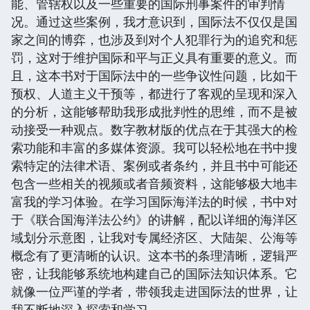
能、管辖权以及一些重要的国际刑事案件的审判情
况。通过这些案例，我才意识到，国际法不仅仅是国
家之间的博弈，也涉及到对个人犯罪行为的追究和惩
罚，这对于维护国际和平与正义具有重要的意义。而
且，这本书对于国际法中的一些争议性问题，比如干
预权、人道主义干预等，都进行了客观的呈现和深入
的分析，这能够帮助我形成批判性的思维，而不是被
动接受一种观点。数字教材版的优点在于其强大的检
索功能和丰富的多媒体资源。我可以轻松地在书中搜
索特定的法律术语、案例或者条约，并且书中可能还
包含一些相关的视频或者音频资料，这能够极大地丰
富我的学习体验。在学习国际海洋法的时候，书中对
于《联合国海洋法公约》的讲解，配以详细的海洋区
域划分示意图，让我对专属经济区、大陆架、公海等
概念有了更清晰的认识。这本书的条理清晰，逻辑严
密，让我能够系统地构建自己的国际法知识体系。它
就像一位严谨的学者，带领我走进国际法的世界，让
我不断地深入探索和学习。