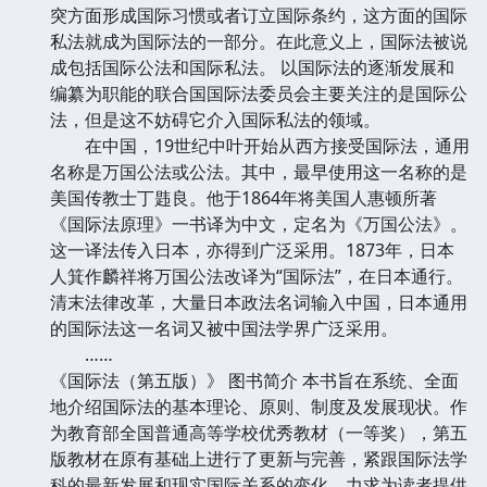
突方面形成国际习惯或者订立国际条约，这方面的国际
私法就成为国际法的一部分。在此意义上，国际法被说
成包括国际公法和国际私法。 以国际法的逐渐发展和
编纂为职能的联合国国际法委员会主要关注的是国际公
法，但是这不妨碍它介入国际私法的领域。
在中国，19世纪中叶开始从西方接受国际法，通用
名称是万国公法或公法。其中，最早使用这一名称的是
美国传教士丁韪良。他于1864年将美国人惠顿所著
《国际法原理》一书译为中文，定名为《万国公法》。
这一译法传入日本，亦得到广泛采用。1873年，日本
人箕作麟祥将万国公法改译为“国际法”，在日本通行。
清末法律改革，大量日本政法名词输入中国，日本通用
的国际法这一名词又被中国法学界广泛采用。
……
《国际法（第五版）》 图书简介 本书旨在系统、全面
地介绍国际法的基本理论、原则、制度及发展现状。作
为教育部全国普通高等学校优秀教材（一等奖），第五
版教材在原有基础上进行了更新与完善，紧跟国际法学
科的最新发展和现实国际关系的变化，力求为读者提供