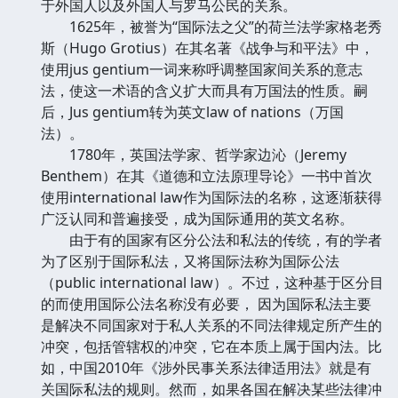
于外国人以及外国人与罗马公民的关系。
1625年，被誉为“国际法之父”的荷兰法学家格老秀
斯（Hugo Grotius）在其名著《战争与和平法》中，
使用jus gentium一词来称呼调整国家间关系的意志
法，使这一术语的含义扩大而具有万国法的性质。嗣
后，Jus gentium转为英文law of nations（万国
法）。
1780年，英国法学家、哲学家边沁（Jeremy
Benthem）在其《道德和立法原理导论》一书中首次
使用international law作为国际法的名称，这逐渐获得
广泛认同和普遍接受，成为国际通用的英文名称。
由于有的国家有区分公法和私法的传统，有的学者
为了区别于国际私法，又将国际法称为国际公法
（public international law）。不过，这种基于区分目
的而使用国际公法名称没有必要， 因为国际私法主要
是解决不同国家对于私人关系的不同法律规定所产生的
冲突，包括管辖权的冲突，它在本质上属于国内法。比
如，中国2010年《涉外民事关系法律适用法》就是有
关国际私法的规则。然而，如果各国在解决某些法律冲