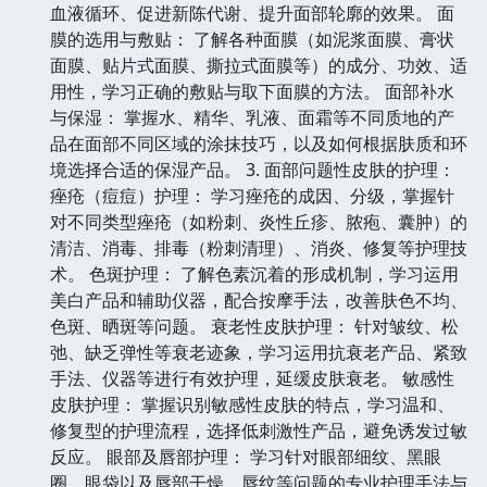
血液循环、促进新陈代谢、提升面部轮廓的效果。 面
膜的选用与敷贴： 了解各种面膜（如泥浆面膜、膏状
面膜、贴片式面膜、撕拉式面膜等）的成分、功效、适
用性，学习正确的敷贴与取下面膜的方法。 面部补水
与保湿： 掌握水、精华、乳液、面霜等不同质地的产
品在面部不同区域的涂抹技巧，以及如何根据肤质和环
境选择合适的保湿产品。 3. 面部问题性皮肤的护理：
痤疮（痘痘）护理： 学习痤疮的成因、分级，掌握针
对不同类型痤疮（如粉刺、炎性丘疹、脓疱、囊肿）的
清洁、消毒、排毒（粉刺清理）、消炎、修复等护理技
术。 色斑护理： 了解色素沉着的形成机制，学习运用
美白产品和辅助仪器，配合按摩手法，改善肤色不均、
色斑、晒斑等问题。 衰老性皮肤护理： 针对皱纹、松
弛、缺乏弹性等衰老迹象，学习运用抗衰老产品、紧致
手法、仪器等进行有效护理，延缓皮肤衰老。 敏感性
皮肤护理： 掌握识别敏感性皮肤的特点，学习温和、
修复型的护理流程，选择低刺激性产品，避免诱发过敏
反应。 眼部及唇部护理： 学习针对眼部细纹、黑眼
圈、眼袋以及唇部干燥、唇纹等问题的专业护理手法与