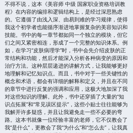
不得不说，这本《美容师 中级 国家职业资格培训教
程》在内容的编排和逻辑结构上，是经过深思熟虑
的。它遵循了由浅入深、由易到难的学习规律，使得
我这个初学者也能循序渐进地掌握复杂的美容知识和
技能。书中的每一章节都如同一个独立的模块，但它
们之间又紧密相连，形成了一个完整的知识体系。例
如，在学习“皮肤病理学”时，书中会先介绍皮肤的正
常结构和功能，然后才能深入分析各种病变的原因和
治疗方法。这种层层递进的讲解方式，让我能够更好
地理解和记忆知识点。而且，书中对于一些关键性的
概念和术语，都会有详细的解释和定义，并且在不同
的章节中进行反复的强调和应用，这极大地加深了我
对这些知识的理解。此外，书中还穿插了大量的“知
识点拓展”和“常见误区提示”，这些小贴士往往能够为
我解开许多疑惑，并且让我避免走一些不必要的弯
路。这本书就像一位经验丰富的老师，它不仅教会了
我“是什么”，更教会了我“为什么”和“怎么去”，让我真