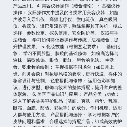
产品应用。 4. 美容仪器操作（结合理论）： 基础仪器
操作： 实际操作文中提及的各类常用美容仪器，如超
声波导入导出仪、高频电疗仪、微电流仪、真空吸附
仪、香薰仪、淋巴引流仪等，熟练掌握其开关机、模式
选择、参数设定、探头使用、安全防护等。 仪器与手
法结合： 学习如何将仪器操作与传统手法相结合，提
升护理效果。 5. 化妆技能（根据鉴定要求）： 基础化
妆： 学习不同脸型、肤质的基础修饰，如粉底选择与
涂抹、眉型修饰、眼妆、腮红、唇妆的化法。 生活
妆、职业妆的绘制： 掌握根据不同场合（如日常上
班、商务会谈）对妆容风格的要求，进行快速、得体的
妆容设计与绘制。 色彩搭配与修饰： 运用色彩学知
识，进行发型、服饰与妆容的整体搭配，提升客户的整
体形象。 6. 美容产品知识与应用： 产品分类与功效：
深入了解各类美容护肤品（洁面、爽肤、精华、乳霜、
眼霜、面膜、防晒、彩妆等）的成分、作用机理、适用
人群与使用方法。 产品搭配与选择： 学习根据客户的
皮肤问题和需求，合理选择与搭配产品，组成高效的护