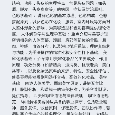
结构、功能，头皮的生理特点、常见头皮问题（如头
屑、脱发、头皮炎症等）的病因、症状及防治原则。
色彩学基础： 讲解色彩的基本原理、色彩构成、色彩
搭配原则，以及色彩在化妆、服装、室内环境等方面对
人整体形象的影响，为美容造型和色彩咨询提供理论依
据。 人体解剖学与生理学基础： 重点介绍与美容护理
密切相关的人体面部、颈部、肩部等部位的骨骼、肌
肉、神经、血管分布，以及淋巴循环系统，理解其结构
与功能，为手法操作的精准性和安全性打下基础。 美
容化学基础： 介绍常用美容化妆品的主要成分、作用
原理、功效分类（如清洁类、滋润类、抗衰老类、美白
类等），以及化妆品原料的来源、特性、安全性评估，
使美容师能够辨别和选择合格、高效的化妆品。 美学
基础： 阐述人体美学、面部美学原则，讲解五官比
例、脸型分析、和谐统一的审美标准，为美容造型设计
提供指导。 2. 美容职业道德与法律法规： 职业道德规
范： 详细解读美容师应具备的职业操守，包括敬业精
神、服务意识、诚信原则、保密意识、团队协作等，强
调以客户为中心的服务理念。 相关法律法规： 介绍与