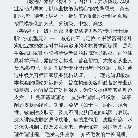
《教程》紧贴《标准》，内容上，力求体现“以职
业活动为导向，以职业技能为核心”的指导思想，突出
职业培训特色；结构上，针对美容师职业活动的领域，
按照模块化的方式，分初级、中级、高级
《美容师（中级）国家职业资格培训教程·专用于国家
职业技能鉴定》 一、 核心内容与定位 本书紧密围绕国
家职业技能鉴定对中级美容师的考核要求而编撰，是考
生备战国家职业资格等级考试的权威辅导教材。内容体
系科学严谨，紧贴鉴定标准，旨在帮助广大美容从业人
员系统梳理、巩固并提升专业技能与理论知识，顺利通
过中级美容师国家职业资格认证。 二、 理论知识板块
本教程的理论知识部分，旨在构建美容师必备的专业认
知基础，内容涵盖广泛且深入，为学员提供坚实的理论
支撑。 1. 美容基础理论： 皮肤生理学与组织学： 详细
阐述皮肤的结构、功能、类型（如干性、油性、混合
性、敏感性皮肤等）及其不同皮肤问题的成因与表现。
深入讲解皮肤的屏障功能、角质层作用、皮脂分泌、水
分流失机制，以及皮肤衰老、色素沉着、炎症等常见病
理生理过程。 毛发与头皮学： 介绍毛发的生长周期、