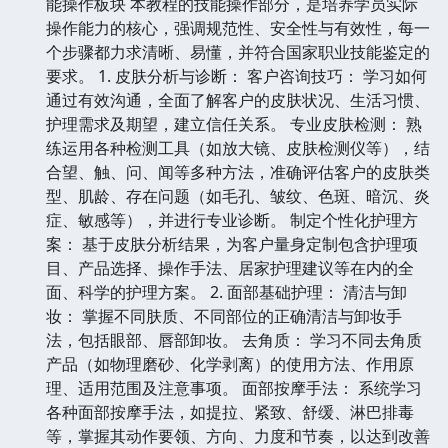
能操作板块 本教程的技能操作部分，是培养学员实际
操作能力的核心，强调规范性、安全性与有效性，每一
个步骤都力求清晰、易懂，并符合国家职业技能鉴定的
要求。 1. 皮肤分析与诊断： 客户咨询技巧： 学习如何
通过有效沟通，全面了解客户的皮肤状况、生活习惯、
护理需求及期望，建立信任关系。 专业皮肤检测： 熟
练运用各种检测工具（如放大镜、皮肤检测仪等），结
合望、触、问、闻等多种方法，准确评估客户的皮肤类
型、肌龄、存在问题（如毛孔、皱纹、色斑、暗沉、炎
症、敏感等），并进行专业诊断。 制定个性化护理方
案： 基于皮肤分析结果，为客户量身定制包含护理项
目、产品选择、操作手法、居家护理建议等在内的全
面、科学的护理方案。 2. 面部基础护理： 清洁与卸
妆： 掌握不同肤质、不同部位的正确清洁与卸妆手
法，包括眼部、唇部卸妆。 去角质： 学习不同去角质
产品（如物理磨砂、化学剥离）的使用方法、作用原
理、适用范围及注意事项。 面部按摩手法： 系统学习
各种面部按摩手法，如提拉、紧致、舒缓、淋巴排毒
等，掌握其动作要领、方向、力度和节奏，以达到改善