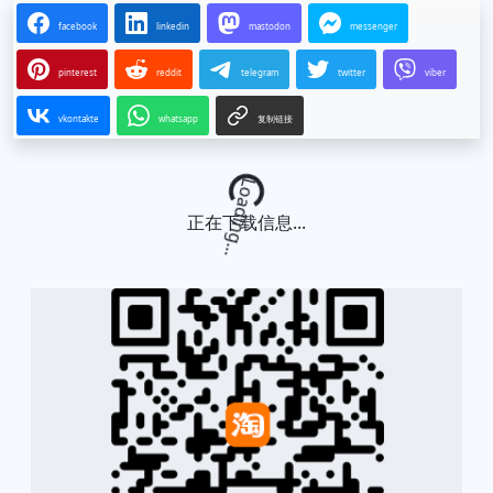
facebook
linkedin
mastodon
messenger
pinterest
reddit
telegram
twitter
viber
vkontakte
whatsapp
复制链接
Loading...
正在下载信息...