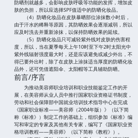
防晒剂就越多，会影响皮肤呼吸等功能的发挥，增加皮
肤的负担，所以应选择SPF值适中的防晒化妆品。
（4）防晒化妆品在皮肤暴晒部位涂抹数小时后，
由于汗水的稀释等原因，其防晒效果会逐渐减弱，所以
应及时洗去并重新涂抹，以保持防晒效果的延续。
（5）防晒化妆品只可减轻紫外线对皮肤的伤害程
度，所以，当在夏季每天上午10时至下午2时太阳光中
紫外线辐射强度最大时，还是应该避免或减少外出，不
得已要外出时，除了在皮肤上涂抹适当厚度的防晒化妆
品外，还可凭借遮阳伞、太阳帽等工具辅助防晒。
前言/序言
为推动美容师职业培训和职业技能鉴定工作的开
展，在美容师从业人员中推行国家职业资格证书制度，
劳动和社会保障部中国就业培训技术指导中心在完成
《国家职业标准——美容师（2004年版）》（以下简
称《标准》）制定工作的基础上，组织参加《标准》编
写和审定的专家及其他有关专家，编写了《国家职业资
格培训教程——美容师》（以下简称《教程》）。