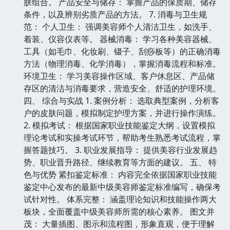
肤组合。 产品安全与储存： 掌握产品的保质期、储存
条件，以及辨别劣质产品的方法。 7. 消毒与卫生规
范： 个人卫生： 强调美容师个人清洁卫生，如洗手、
着装、仪容仪表等。 器械消毒： 学习各种美容器械、
工具（如毛巾、化妆刷、镊子、刮痧板等）的正确消毒
方法（物理消毒、化学消毒），掌握消毒流程和标准。
环境卫生： 学习美容操作区域、客户休息区、产品储
存区的清洁与消毒要求，营造安全、舒适的护理环境。
四、 综合与实战 1. 案例分析： 选取典型案例，分析客
户的皮肤问题，模拟制定护理方案，并进行操作演练。
2. 模拟考试： 根据国家职业技能鉴定大纲，设置模拟
理论考试和实操考试环节，帮助考生熟悉考试流程，掌
握答题技巧。 3. 职业发展指导： 提供美容行业发展趋
势、职业晋升路径、继续教育等方面的建议。 五、 特
色与优势 紧扣鉴定标准： 内容完全依据国家职业技能
鉴定中心发布的最新中级美容师鉴定标准编写，确保考
试针对性。 体系完整： 涵盖理论知识和技能操作两大
板块，全面覆盖中级美容师所需的核心素养。 图文并
茂： 大量插图、图示和流程图，形象直观，便于理解