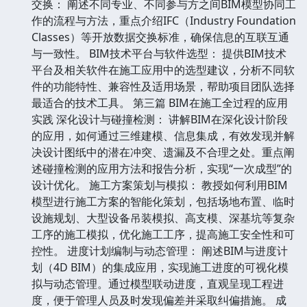
交换： 阐述不同专业、不同参与方之间BIM模型协同工
作的流程与方法，重点介绍IFC（Industry Foundation
Classes）等开放数据交换标准，确保信息的互联互通
与一致性。 BIM技术平台与软件选型： 提供BIM技术
平台及相关软件在施工应用中的选型建议，分析不同软
件的功能特性、兼容性及适用场景，帮助项目团队选择
最适合的技术工具。 第三篇 BIM在施工全过程的应用
实践 深化设计与碰撞检测： 讲解BIM在深化设计阶段
的应用，如何通过三维建模、信息集成，有效发现并解
决设计图纸中的潜在冲突、遗漏及不合理之处。重点阐
述碰撞检测的应用方法和报告分析，实现“一次成型”的
设计优化。 施工方案策划与模拟： 教授如何利用BIM
模型进行施工方案的智能化策划，包括场地布置、临时
设施规划、大型设备吊装模拟、高支模、深基坑等复杂
工序的施工模拟，优化施工工序，提高施工安全性和可
控性。 进度计划编制与动态管理： 阐述BIM与进度计
划（4D BIM）的集成应用，实现施工进度的可视化模
拟与动态管理。通过模型联动进度，直观呈现工程进
度，便于管理人员及时发现偏差并采取纠偏措施。 成