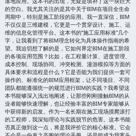
落地应用。这本书的出现，无疑是填补了这一块巨大
的空白。我尤其关注的是其中关于BIM在项目全生命
周期中，特别是施工阶段的应用。我一直深信，BIM
不仅仅是三维建模，它更是一个贯穿设计、施工、运
维的信息化管理平台。这本书的“施工应用标准”几个
字，让我看到了将BIM理念转化为具体操作指南的希
望。我迫切想了解的是，它如何界定BIM在施工阶段
的各项应用范围？比如，在工程量计算、进度管理、
成本控制、现场协同、冲突检测、漫游模拟等方面的
具体要求和流程是什么？它是否能为我们提供一套可
操作的、标准化的BIM应用框架，让不同项目、不同
团队都能遵循统一的规范进行BIM的实践？我希望这
本书能够深入浅出地阐述，让那些刚刚接触BIM的从
业者能够快速理解，也让经验丰富的BIM专家能够从
中获得新的启发。作为一名长期在施工现场摸爬滚打
的工程师，我深知理论与实践脱节的危害。这本书能
否真正做到这一点，将是我评价它的核心标准。它会
不会是一份束之高阁的理论手册，还是能成为我案头