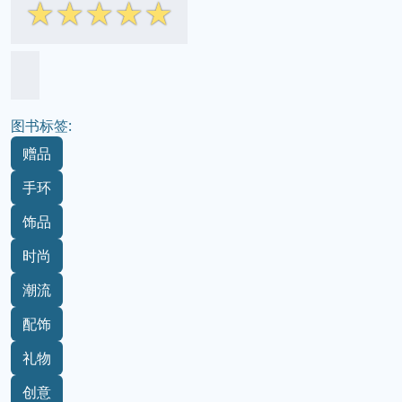
☆
☆
☆
☆
☆
图书标签:
赠品
手环
饰品
时尚
潮流
配饰
礼物
创意