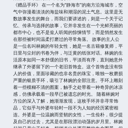
《赠品手环》 在一个名为“静海市”的南方沿海城市，空
气中弥漫着淡淡的海盐味和潮湿的泥土气息。这里是无
数故事发生的舞台，而我们要讲述的，则是一个关于记
忆、传承与选择的故事，它并非发生在一个光鲜亮丽的
都市中心，也不是耸人听闻的惊悚情节，而是悄然发生
在那些被时间温柔打磨过的寻常角落。 故事的主人公
是一位名叫林婉的年轻女性，她是一名古籍修复师，平
日里与尘封的书卷为伴，与泛黄的纸张对话。林婉的生
活原本如同一本舒缓的旧书，平淡而有序，直到她意外
继承了外婆留下的一个老旧首饰盒。这个首饰盒没有惊
人的价值，里面珍藏的也非名贵的珠宝，唯独一枚磨损
严重的银质手环，吸引了林婉的全部注意。手环上雕刻
着一些模糊不清的图案，触手之处带着一种奇异的冰凉
感，仿佛承载着一段早已被遗忘的时光。 随着林婉对
方位的深入了解，她渐渐发现，这枚手环并非寻常饰
品，它似乎与外婆年轻时一段不为人知的经历紧密相
连。外婆是一位温婉而坚韧的女性，一生俭朴，很少提
及自己的过去，尤其是在那段漂泊动荡的岁月里。林婉