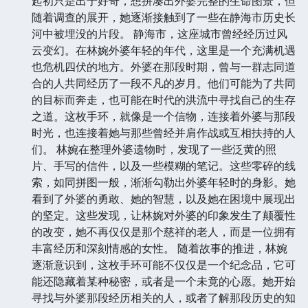
起初只是出于好奇，想拼凑出外婆完整的生命图景，但
随着调查的展开，她逐渐接触到了一些在静海市历史长
河中被埋没的片段。 静海市，这座城市曾经经历过风
云变幻。在林婉外婆年轻的年代，这里是一个充满机遇
也危机四伏的地方。外婆在那段时期，曾与一群志同道
合的人共同经历了一段不凡的岁月。他们可能为了共同
的目标而奔走，也可能在时代的洪流中寻找自己的生存
之道。这枚手环，就像是一个信物，连接着外婆与那段
时光，也连接着她与那些曾经并肩作战或互相扶持的人
们。 林婉在整理外婆遗物时，发现了一些泛黄的照
片、手写的信件，以及一些模糊的笔记。这些零碎的线
索，如同拼图一般，渐渐勾勒出外婆年轻时的身影。她
看到了外婆的勇敢、她的智慧，以及她在困境中展现出
的坚定。这些发现，让林婉对外婆的印象发生了颠覆性
的改变，她不再仅仅是那个慈祥的老人，而是一位拥有
丰富经历和深刻情感的女性。 随着故事的推进，林婉
逐渐意识到，这枚手环可能不仅仅是一个纪念品，它可
能还隐藏着某种秘密，或者是一个未竟的心愿。她开始
寻找与外婆那段经历相关的人，或者了解那段历史的知