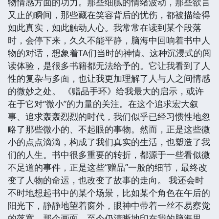
物情感方面的功力。那些细腻的情绪波动，那些欲言
又止的瞬间，那些藏在笑容背后的忧伤，都被描绘得
如此真实，如此触动人心。我常常在读到某个段落
时，会停下来，久久不能平静，脑海中回响着书中人
物的对话，想象着TA们当时的神情。这种沉浸式的阅
读体验，是很多书籍都无法给予的。它让我看到了人
性的复杂与多面，也让我更加理解了人与人之间情感
的微妙之处。 《赠品手环》给我最大的启示，或许
在于它对“微小”的力量的关注。在这个追求宏大叙
事、追求轰轰烈烈的时代，我们似乎已经习惯性地忽
略了那些微小的、不起眼的事物。然而，正是这些微
小的点点滴滴，构成了我们真实的生活，也塑造了我
们的人生。书中很多重要的转折，都源于一些看似微
不足道的事件，正是这些“赠品”一般的细节，最终改
变了人物的命运，也改变了故事的走向。 我还会时
不时地想起书中的某个场景，比如某个角色在午后的
阳光下，静静地望着窗外，眼神中带着一丝不易察觉
的落寞。那个画面，至今仍清晰地印在我的脑海里。