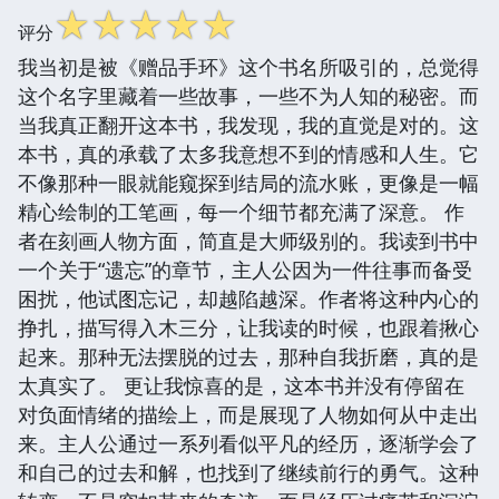
☆
☆
☆
☆
☆
评分
我当初是被《赠品手环》这个书名所吸引的，总觉得
这个名字里藏着一些故事，一些不为人知的秘密。而
当我真正翻开这本书，我发现，我的直觉是对的。这
本书，真的承载了太多我意想不到的情感和人生。它
不像那种一眼就能窥探到结局的流水账，更像是一幅
精心绘制的工笔画，每一个细节都充满了深意。 作
者在刻画人物方面，简直是大师级别的。我读到书中
一个关于“遗忘”的章节，主人公因为一件往事而备受
困扰，他试图忘记，却越陷越深。作者将这种内心的
挣扎，描写得入木三分，让我读的时候，也跟着揪心
起来。那种无法摆脱的过去，那种自我折磨，真的是
太真实了。 更让我惊喜的是，这本书并没有停留在
对负面情绪的描绘上，而是展现了人物如何从中走出
来。主人公通过一系列看似平凡的经历，逐渐学会了
和自己的过去和解，也找到了继续前行的勇气。这种