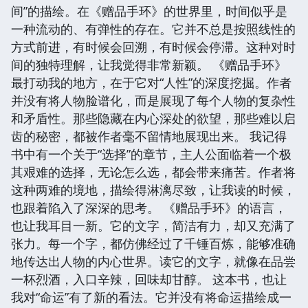
间”的描绘。在《赠品手环》的世界里，时间似乎是
一种流动的、有弹性的存在。它并不总是按照线性的
方式前进，有时候会回溯，有时候会停滞。这种对时
间的独特理解，让我觉得非常新颖。 《赠品手环》
最打动我的地方，在于它对“人性”的深度挖掘。作者
并没有将人物脸谱化，而是展现了每个人物的复杂性
和矛盾性。那些隐藏在内心深处的欲望，那些难以启
齿的秘密，都被作者毫不留情地展现出来。 我记得
书中有一个关于“选择”的章节，主人公面临着一个极
其艰难的选择，无论怎么选，都会带来痛苦。作者将
这种两难的境地，描绘得淋漓尽致，让我读的时候，
也跟着陷入了深深的思考。 《赠品手环》的语言，
也让我耳目一新。它的文字，简洁有力，却又充满了
张力。每一个字，都仿佛经过了千锤百炼，能够准确
地传达出人物的内心世界。读它的文字，就像在品尝
一杯烈酒，入口辛辣，回味却甘醇。 这本书，也让
我对“命运”有了新的看法。它并没有将命运描绘成一