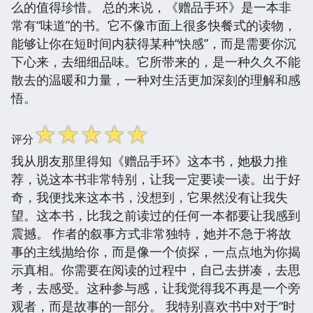
么的值得珍惜。 总的来说，《赠品手环》是一本非
常有“味道”的书。它不像市面上很多快餐式的读物，
能够让你在短时间内获得某种“快感”，而是需要你沉
下心来，去细细品味。它所带来的，是一种久久不能
散去的温暖和力量，一种对生活更加深刻的理解和感
悟。
☆
☆
☆
☆
☆
评分
我从朋友那里得知《赠品手环》这本书，她极力推
荐，说这本书非常特别，让我一定要读一读。出于好
奇，我便找来这本书，没想到，它果然没有让我失
望。这本书，比我之前读过的任何一本都要让我感到
震撼。 作者的叙事方式非常独特，她并不急于将故
事的主线抛给你，而是像一个侦探，一点点地为你揭
示真相。你需要在阅读的过程中，自己去拼凑，去思
考，去感受。这种参与感，让我觉得我不再是一个旁
观者，而是故事的一部分。 我特别喜欢书中对于“时