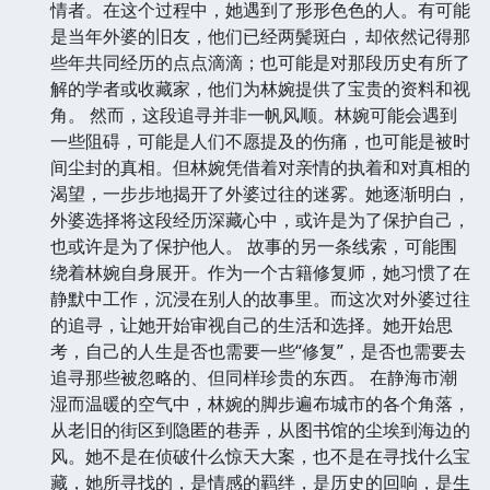
情者。在这个过程中，她遇到了形形色色的人。有可能
是当年外婆的旧友，他们已经两鬓斑白，却依然记得那
些年共同经历的点点滴滴；也可能是对那段历史有所了
解的学者或收藏家，他们为林婉提供了宝贵的资料和视
角。 然而，这段追寻并非一帆风顺。林婉可能会遇到
一些阻碍，可能是人们不愿提及的伤痛，也可能是被时
间尘封的真相。但林婉凭借着对亲情的执着和对真相的
渴望，一步步地揭开了外婆过往的迷雾。她逐渐明白，
外婆选择将这段经历深藏心中，或许是为了保护自己，
也或许是为了保护他人。 故事的另一条线索，可能围
绕着林婉自身展开。作为一个古籍修复师，她习惯了在
静默中工作，沉浸在别人的故事里。而这次对外婆过往
的追寻，让她开始审视自己的生活和选择。她开始思
考，自己的人生是否也需要一些“修复”，是否也需要去
追寻那些被忽略的、但同样珍贵的东西。 在静海市潮
湿而温暖的空气中，林婉的脚步遍布城市的各个角落，
从老旧的街区到隐匿的巷弄，从图书馆的尘埃到海边的
风。她不是在侦破什么惊天大案，也不是在寻找什么宝
藏，她所寻找的，是情感的羁绊，是历史的回响，是生