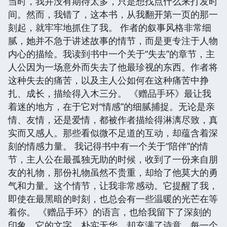
当时，我并没有期待太多，只是想找点什么来打发时
间。然而，我错了，这本书，从我翻开第一页的那一
刻起，就牢牢地抓住了我。 作者的叙事风格非常细
腻，她并不急于讲述故事的情节，而是更专注于人物
内心的描绘。我读到书中一个关于“失去”的章节，主
人公因为一场意外而失去了他最珍视的东西。作者将
这种失去的痛苦，以及主人公如何在这种痛苦中挣
扎、成长，描绘得入木三分。 《赠品手环》最让我
着迷的地方，在于它对“情感”的细腻捕捉。无论是亲
情、友情，还是爱情，都被作者描绘得淋漓尽致，真
实而又感人。那些看似微不足道的互动，却蕴含着深
刻的情感力量。 我记得书中有一个关于“陪伴”的情
节，主人公在最孤独无助的时候，收到了一份来自朋
友的礼物，那份礼物虽然不贵重，却给了他莫大的勇
气和力量。这个情节，让我非常感动。它提醒了我，
即使在最黑暗的时刻，也总会有一些温暖的光芒在等
着你。 《赠品手环》的语言，也给我留下了深刻的
印象。它的文字，朴实无华，却充满了诗意。每一个