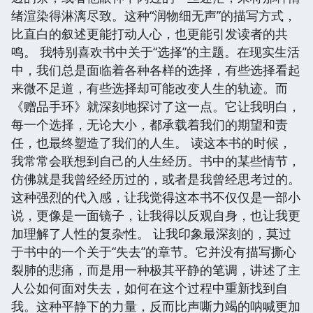
绪渲染得淋漓尽致。这种“润物细无声”的描写方式，
比直白的叙述更能打动人心，也更能引发读者的共
鸣。 我特别喜欢书中关于“选择”的主题。在现实生活
中，我们总是面临着各种各样的选择，有些选择看起
来微不足道，有些选择却可能改变人生的轨迹。而
《赠品手环》就深刻地探讨了这一点。它让我明白，
每一个选择，无论大小，都承载着我们的期望和责
任，也最终塑造了我们的人生。 读这本书的时候，
我常常会联想到自己的人生经历。书中的某些情节，
仿佛就是我曾经经历过的，或者是我曾经思考过的。
这种强烈的代入感，让我觉得这本书不仅仅是一部小
说，更像是一面镜子，让我得以反观自身，也让我更
加理解了人性的复杂性。 让我印象最深刻的，莫过
于书中的一个关于“失去”的章节。它并没有描写撕心
裂肺的悲痛，而是用一种极其平静的笔调，讲述了主
人公如何面对失去，如何在这个过程中重新找到自
我。这种平静下的力量，反而比声嘶力竭的呐喊更加