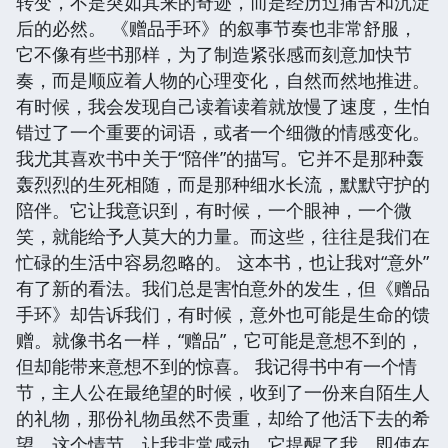
转变，不是突如其来的奇迹，而是经历过痛苦和沉淀
后的必然。 《赠品手环》的叙事节奏也非常舒服，
它不像有些书那样，为了制造紧张感而刻意加快节
奏，而是顺应着人物的心理变化，自然而然地推进。
有时候，我会发现自己读着读着就放慢了速度，生怕
错过了一个重要的词语，或者一个细微的情感变化。
我尤其喜欢书中关于“陪伴”的描写。它并不是那种轰
轰烈烈的生死相随，而是那种细水长流，默默守护的
陪伴。它让我意识到，有时候，一个眼神，一个微
笑，就能给予人莫大的力量。而这些，往往是我们在
忙碌的生活中容易忽略的。 这本书，也让我对“意外”
有了新的看法。我们总是害怕意外的发生，但《赠品
手环》却告诉我们，有时候，意外也可能是生命的馈
赠。就像书名一样，“赠品”，它可能是意想不到的，
但却能带来意想不到的惊喜。 我记得书中有一个情
节，主人公在最绝望的时候，收到了一份来自陌生人
的礼物，那份礼物虽然不贵重，却给了他活下去的希
望。这个情节，让我非常感动。它提醒了我，即使在