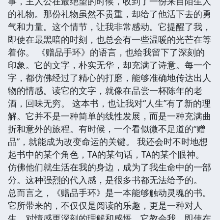
事，主人公在最绝望的时候，收到了一份来自陌生人
的礼物。那份礼物虽然不贵重，却给了他活下去的勇
气和力量。这个情节，让我非常感动。它提醒了我，
即使在最黑暗的时刻，也总会有一些温暖的光芒在等
着你。 《赠品手环》的语言，也给我留下了深刻的
印象。它的文字，朴实无华，却充满了诗意。每一个
字，都仿佛经过了精心的打磨，能够准确地传达出人
物的情感。读它的文字，就像在品尝一杯陈年的老
酒，回味无穷。 这本书，也让我对“人生”有了新的理
解。它并不是一种简单的线性发展，而是一种充满曲
折和意外的旅程。有时候，一个看似微不足道的“赠
品”，就能成为改变命运的关键。 我还会时不时地想
起书中的某个角色，TA的某句话，TA的某个眼神。
仿佛他们就生活在我的身边，成为了我生命中的一部
分。这种强烈的代入感，是很多书都无法给予的。
总而言之，《赠品手环》是一本能够触动灵魂的书。
它所带来的，不仅仅是阅读的乐趣，更是一种对人
生、对情感更深刻的理解和感悟。它教会我，即使在