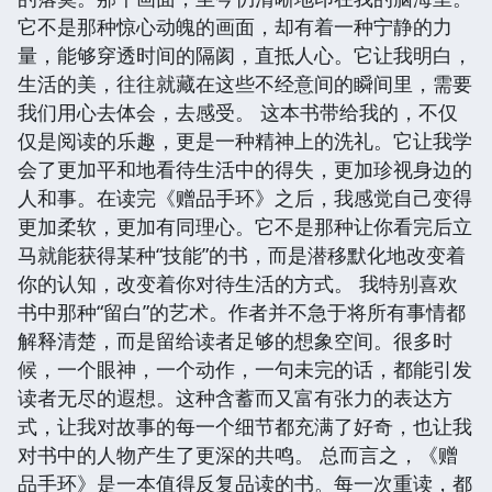
它不是那种惊心动魄的画面，却有着一种宁静的力
量，能够穿透时间的隔阂，直抵人心。它让我明白，
生活的美，往往就藏在这些不经意间的瞬间里，需要
我们用心去体会，去感受。 这本书带给我的，不仅
仅是阅读的乐趣，更是一种精神上的洗礼。它让我学
会了更加平和地看待生活中的得失，更加珍视身边的
人和事。在读完《赠品手环》之后，我感觉自己变得
更加柔软，更加有同理心。它不是那种让你看完后立
马就能获得某种“技能”的书，而是潜移默化地改变着
你的认知，改变着你对待生活的方式。 我特别喜欢
书中那种“留白”的艺术。作者并不急于将所有事情都
解释清楚，而是留给读者足够的想象空间。很多时
候，一个眼神，一个动作，一句未完的话，都能引发
读者无尽的遐想。这种含蓄而又富有张力的表达方
式，让我对故事的每一个细节都充满了好奇，也让我
对书中的人物产生了更深的共鸣。 总而言之，《赠
品手环》是一本值得反复品读的书。每一次重读，都