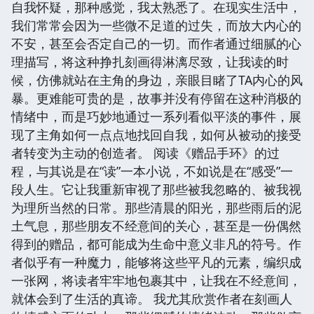
自我怀疑，那种感觉，我太熟悉了。在现实生活中，
我们常常会因为一些微不足道的过失，而放大内心的
不安，甚至会否定自己的一切。而作者通过细腻的心
理描写，将这种挣扎刻画得淋漓尽致，让我读的时
候，仿佛就站在主角的身边，亲眼目睹了TA内心的风
暴。更难能可贵的是，故事并没有停留在这种消极的
情绪中，而是巧妙地通过一系列看似平淡的事件，展
现了主角如何一点点地找回自我，如何从被动的接受
者转变为主动的创造者。 阅读《赠品手环》的过
程，与其说是在“读”一本小说，不如说是在“感受”一
段人生。它让我重新审视了那些被我忽略的、被我视
为理所当然的日常。那些清晨的阳光，那些雨后的泥
土气息，那些朋友不经意间的关心，甚至是一份偶然
得到的赠品，都可能成为生命中意义非凡的符号。作
者似乎有一种魔力，能够将这些平凡的元素，编织成
一张网，将读者牢牢地包裹其中，让我在不经意间，
就体会到了生活的真谛。 我尤其欣赏作者在刻画人