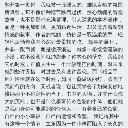
翻开第一页起，我就被一股强大的、难以言喻的氛围
所吸引，它不像那种情节跌宕起伏、惊心动魄的冒险
故事，也不是那种充满哲理、引人深思的学术著作，
而是一种更加细腻、更加贴近生活、却又蕴含着深刻
情感的叙事。作者的笔触，仿佛是一双温柔的手，轻
轻地拨动着我内心深处最柔软的弦。 故事的展开，
并非一蹴而就，而是循序渐进，就像一条缓缓流淌的
小溪，在不经意间就冲刷走了你内心的壁垒。我读到
它的时候，正值人生中一个比较迷茫的时期，对未来
感到些许无措，对过去又有些许留恋。而《赠品手
环》恰恰就在这个时候，如同一盏温暖的灯，照亮了
我前行的方向，又或者说，它让我学会了如何安然地
接纳那个不确定性的当下。书中的人物，并非什么伟
大的英雄，也不是什么极富传奇色彩的个体，他们就
是我们身边可能遇到的任何人——有着自己的烦恼、
自己的小小幸福、自己的遗憾和希望。 我记得其中
有这样一个情节，主角因为一件小事而陷入了长久的