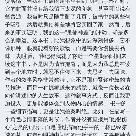
说实话，当我在书店的角落里看到《赠品手环》时，
它的封面并没有给我留下太深的印象，甚至可以说有
些普通。我当时只是随手翻了几页，被书中的某些句
子吸引，然后就鬼使神差地将它买回了家。然而，后
来的事实证明，我的这一“鬼使神差”的冲动，却是多
么的幸运。这本书，比我想象中的要深刻得多，它不
像那种一眼就能看穿的读物，而是需要你慢慢去品
味，去咀嚼。 我记得我花了将近一个星期的时间来
读这本书，不是因为情节拖沓，而是因为我总是在读
到某个地方时，就忍不住停下来，去思考，去回味。
作者的叙事风格非常独特，它不是那种紧锣密鼓的情
节推进，而是一种娓娓道来的感觉，就像一位长者在
向你讲述他的人生故事。这种叙事方式，反而让我更
加投入，更加能够体会到人物内心的情感。 书中的
一些细节描写，更是让我拍案叫绝。比如，在描写一
个角色心情低落的时候，作者并没有直接用“他很伤
心”之类的词语，而是通过描写他手中的一杯已经凉
透的茶，或者他眼神中闪过的一丝迷茫，来将那种情