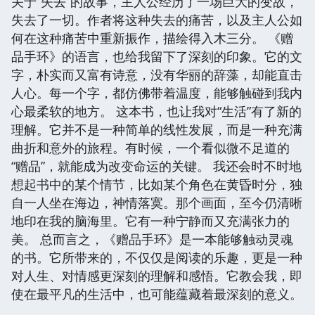
关于“失去”的故事，主人公经历了一场巨大的变故，
失去了一切。作者将这种失去的痛苦，以及主人公如
何在这种痛苦中重新振作，描绘得入木三分。 《赠
品手环》的语言，也给我留下了深刻的印象。它的文
字，朴实而又富有诗意，没有华丽的辞藻，却能直击
人心。每一个字，都仿佛带着温度，能够触碰到我内
心最柔软的地方。 这本书，也让我对“生活”有了新的
理解。它并不是一种简单的线性发展，而是一种充满
曲折和意外的旅程。有时候，一个看似微不足道的
“赠品”，就能成为改变命运的关键。 我还会时不时地
想起书中的某个情节，比如某个角色在黄昏时分，独
自一人坐在海边，神情落寞。那个画面，至今仍清晰
地印在我的脑海里。它有一种宁静而又充满张力的
美。 总而言之，《赠品手环》是一本能够触动灵魂
的书。它所带来的，不仅仅是阅读的乐趣，更是一种
对人生、对情感更深刻的理解和感悟。它教会我，即
使在最平凡的生活中，也可能蕴藏着最深刻的意义。