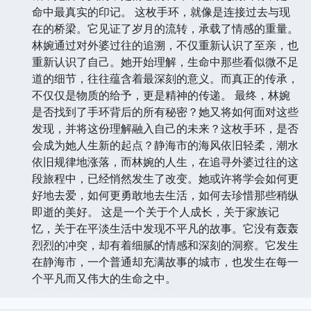
命中最真实的印记。 这枚手环，就像是连接过去与现
在的桥梁。它见证了岁月的流转，承载了情感的重量。
林婉通过对外婆过往的追溯，不仅重新认识了至亲，也
重新认识了自己。她开始理解，生命中那些看似微不足
道的细节，往往蕴含着最深刻的意义。而真正的传承，
不仅仅是物质的给予，更是精神的传递。 最终，林婉
是否找到了手环背后的所有秘密？她又将如何面对这些
发现，并将这份理解融入自己的未来？这枚手环，是否
会成为她人生新的起点？静海市的海风依旧轻柔，潮水
依旧规律地涨落，而林婉的人生，在追寻外婆过往的这
段旅程中，已经悄然发生了改变。她或许将学会如何更
好地去爱，如何更勇敢地去生活，如何去珍惜那些稍纵
即逝的美好。 这是一个关于个人成长，关于家族记
忆，关于在平淡生活中发现不平凡的故事。它没有轰轰
烈烈的冲突，却有着细腻的情感和深刻的洞察。它发生
在静海市，一个普通却充满故事的城市，也发生在每一
个平凡而又伟大的生命之中。