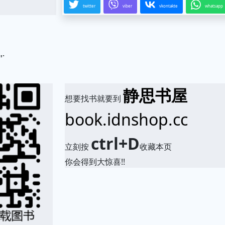
twitter
viber
vkontakte
whatsapp
.
静思书屋
想要找书就要到
book.idnshop.cc
ctrl+D
立刻按
收藏本页
你会得到大惊喜!!