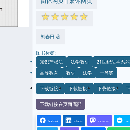
简体网页
繁体网页
||
☆
☆
☆
☆
☆
刘春田 著
图书标签:
知识产权法
法学教材
21世纪法学系列
高等教育
教材
法学
一等奖
下载链接1
下载链接2
下载链接3
下载链接在页面底部
facebook
linkedin
mastodon
mes