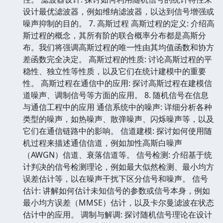
设计最优滤波器，例如维纳滤波器，以达到信号增强或
噪声抑制的目的。 7. 高斯过程 高斯过程的定义: 介绍高
斯过程的概念，其所有阶的联合概率分布都是高斯分
布。我们将强调高斯过程的唯一性由其均值函数和协方
差函数完全决定。 高斯过程的性质: 讨论高斯过程的平
稳性、独立性等性质，以及它们在统计建模中的重要
性。 高斯过程在通信中的应用: 探讨高斯过程在建模信
道噪声、调制信号等方面的应用。 8. 随机信号在信息
与通信工程中的应用 通信系统中的噪声: 详细分析各种
类型的噪声，如热噪声、散弹噪声、闪烁噪声等，以及
它们在通信链路中的影响。 信道建模: 探讨如何使用随
机过程来描述通信信道，例如加性高斯白噪声
（AWGN）信道、衰落信道等。 信号检测: 介绍基于统
计判决的信号检测理论，例如最大似然检测、最小均方
误差估计等，以在噪声干扰下区分信号和噪声。 信号
估计: 讲解如何估计未知信号的参数或信号本身，例如
最小均方误差（MMSE）估计，以及卡尔曼滤波在状态
估计中的应用。 调制与解调: 探讨随机信号理论在设计