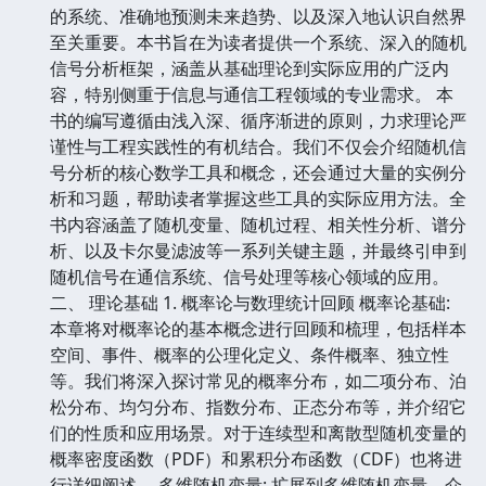
的系统、准确地预测未来趋势、以及深入地认识自然界
至关重要。本书旨在为读者提供一个系统、深入的随机
信号分析框架，涵盖从基础理论到实际应用的广泛内
容，特别侧重于信息与通信工程领域的专业需求。 本
书的编写遵循由浅入深、循序渐进的原则，力求理论严
谨性与工程实践性的有机结合。我们不仅会介绍随机信
号分析的核心数学工具和概念，还会通过大量的实例分
析和习题，帮助读者掌握这些工具的实际应用方法。全
书内容涵盖了随机变量、随机过程、相关性分析、谱分
析、以及卡尔曼滤波等一系列关键主题，并最终引申到
随机信号在通信系统、信号处理等核心领域的应用。
二、 理论基础 1. 概率论与数理统计回顾 概率论基础:
本章将对概率论的基本概念进行回顾和梳理，包括样本
空间、事件、概率的公理化定义、条件概率、独立性
等。我们将深入探讨常见的概率分布，如二项分布、泊
松分布、均匀分布、指数分布、正态分布等，并介绍它
们的性质和应用场景。对于连续型和离散型随机变量的
概率密度函数（PDF）和累积分布函数（CDF）也将进
行详细阐述。 多维随机变量: 扩展到多维随机变量，介