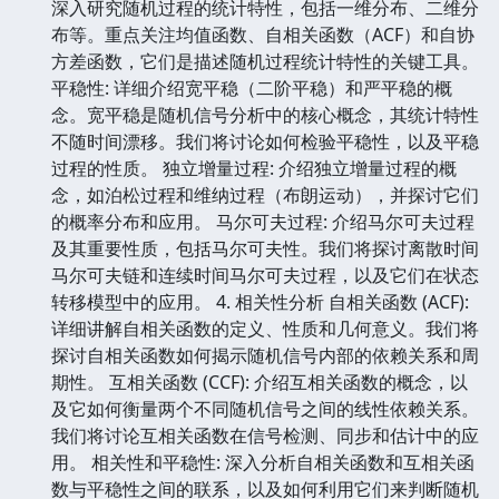
深入研究随机过程的统计特性，包括一维分布、二维分
布等。重点关注均值函数、自相关函数（ACF）和自协
方差函数，它们是描述随机过程统计特性的关键工具。
平稳性: 详细介绍宽平稳（二阶平稳）和严平稳的概
念。宽平稳是随机信号分析中的核心概念，其统计特性
不随时间漂移。我们将讨论如何检验平稳性，以及平稳
过程的性质。 独立增量过程: 介绍独立增量过程的概
念，如泊松过程和维纳过程（布朗运动），并探讨它们
的概率分布和应用。 马尔可夫过程: 介绍马尔可夫过程
及其重要性质，包括马尔可夫性。我们将探讨离散时间
马尔可夫链和连续时间马尔可夫过程，以及它们在状态
转移模型中的应用。 4. 相关性分析 自相关函数 (ACF):
详细讲解自相关函数的定义、性质和几何意义。我们将
探讨自相关函数如何揭示随机信号内部的依赖关系和周
期性。 互相关函数 (CCF): 介绍互相关函数的概念，以
及它如何衡量两个不同随机信号之间的线性依赖关系。
我们将讨论互相关函数在信号检测、同步和估计中的应
用。 相关性和平稳性: 深入分析自相关函数和互相关函
数与平稳性之间的联系，以及如何利用它们来判断随机