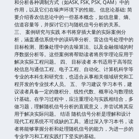
和分析各种调制方式（如ASK, FSK, PSK, QAM）中的
作用，以及它们在噪声环境下的性能。 信息论基础: 简
要介绍香农信息论中的一些基本概念，如信息量、熵、
信道容量等，并探讨它们与随机信号分析的关系。
三、 案例研究与实践 本书将穿插大量的实际案例分
析，涵盖通信系统中的误码率分析、雷达信号处理中的
目标检测、图像处理中的去噪算法、以及金融领域的时
序数据分析等。这些案例将帮助读者将所学理论应用于
解决实际工程问题。 四、 目标读者 本书适用于高等院
校信息与通信工程、电子工程、自动化、计算机科学等
专业的本科生和研究生，也适合从事相关领域研究和工
程开发的专业技术人员。 五、 学习建议 学习本书，建
议读者具备一定的微积分、线性代数、概率论与数理统
计基础。在学习过程中，应注重理论与实践相结合，多
做习题，理解随机信号分析的直观意义，并尝试将其应
用于解决实际问题。 结语 随机信号分析是理解和设计
现代工程系统不可或缺的工具。通过深入学习本书，读
者将能够掌握分析和处理随机信号的能力，为进一步的
专业学习和工程实践打下坚实的基础。