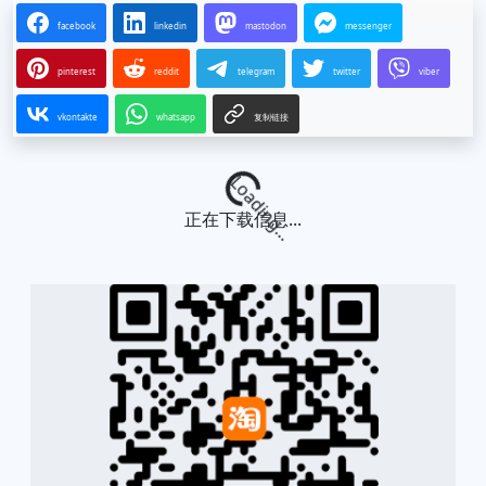
facebook
linkedin
mastodon
messenger
pinterest
reddit
telegram
twitter
viber
vkontakte
whatsapp
复制链接
Loading...
正在下载信息...