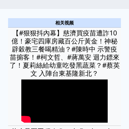
相关视频
【#狠狠抖內幕】慈濟買疫苗遭詐10
億！豪宅四庫房藏百公斤黃金！神秘
辟穀教三餐喝精油？#陳時中 示警疫
苗掮客！#柯文哲、#蔣萬安 迴力鏢來
了！夏莉絲給幼童吃發黑蔬菜？#蔡英
文 入陣台東基隆新北？