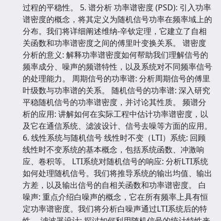
过程的平稳性。 5. 谱分析 功率谱密度 (PSD): 引入功率
谱密度的概念，将其定义为随机信号功率在频率域上的
分布。我们将详细阐述维纳-辛钦定理，它建立了自相
关函数和功率谱密度之间的傅里叶变换关系。 谱密度
分析的意义: 解释功率谱密度如何帮助我们理解信号的
频率成分、噪声的频谱特性，以及系统对不同频率信号
的处理能力。 周期信号的功率谱: 分析周期信号的傅里
叶级数与功率谱的关系。 随机信号的功率谱: 深入研究
平稳随机信号的功率谱密度，并讨论其性质。 频谱分
析的应用: 讲解如何在实际工程中估计功率谱密度，以
及它在通信系统、滤波设计、信号去噪等方面的应用。
6. 线性系统与随机信号 线性时不变（LTI）系统: 回顾
线性时不变系统的基本概念，包括系统函数、冲激响
应、卷积等。 LTI系统对随机信号的响应: 分析LTI系统
如何处理随机信号。我们将推导系统的输出均值、输出
方差，以及输出信号的自相关函数和功率谱密度。 白
噪声: 重点介绍白噪声的概念，它在所有频率上具有恒
定功率谱密度。我们将分析白噪声通过LTI系统后的特
性。 滤波器设计: 探讨如何利用随机信号的统计特性来