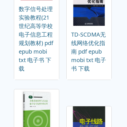
数字信号处理
实验教程(21
世纪高等学校
电子信息工程
TD-SCDMA无
规划教材) pdf
线网络优化指
epub mobi
南 pdf epub
txt 电子书 下
mobi txt 电子
载
书 下载