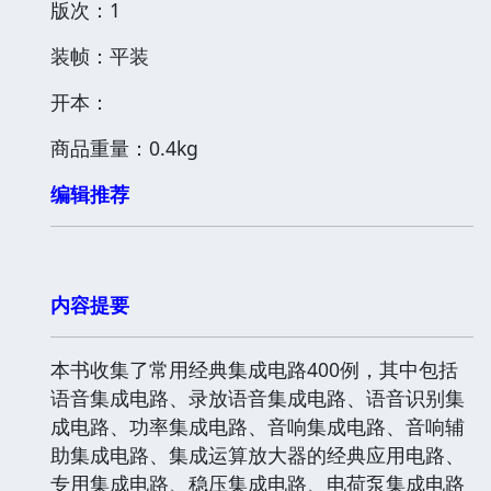
版次：1
装帧：平装
开本：
商品重量：0.4kg
编辑推荐
内容提要
本书收集了常用经典集成电路400例，其中包括
语音集成电路、录放语音集成电路、语音识别集
成电路、功率集成电路、音响集成电路、音响辅
助集成电路、集成运算放大器的经典应用电路、
专用集成电路、稳压集成电路、电荷泵集成电路