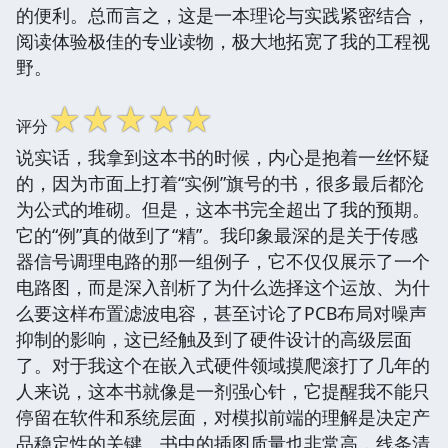
的便利。总而言之，这是一本理论与实践紧密结合，
阅读体验极佳的专业读物，极大地拓宽了我的工程视
野。
☆
☆
☆
☆
☆
评分
说实话，我拿到这本书的时候，内心是抱着一丝怀疑
的，因为市面上打着“实例”旗号的书，很多最后都沦
为公式的堆砌。但是，这本书完全超出了我的预期。
它的“例”真的做到了“精”。我印象最深的是关于传感
器信号调理电路的那一组例子，它不仅仅展示了一个
电路图，而是深入剖析了为什么选择这个运放、为什
么要这样布置滤波电容，甚至讨论了PCB布局对噪声
抑制的影响，这已经触及到了硬件设计的高级层面
了。对于我这个在嵌入式硬件领域摸爬滚打了几年的
人来说，这本书就像是一剂强心针，它提醒我不能只
停留在软件和系统层面，对模拟前端的理解是决定产
品稳定性的关键。书中的插图质量也非常高，线条清