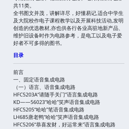
共11类。
全书图文并茂，讲解详尽，好懂易记,适合中学生
及大院校作电子课程教学以及开展科技活动,发明
创造的优选教材,亦也供各行各业高驻地新产品、
维护旧设备时作为电路参考，是电工以及电子爱
好者不可多得的图书。
目录
前言
一、固定语音集成电路
（一）语言、语音集成电路
HFC5203A“请随手关门”语言集成电路
KD——56023“哈哈”笑声语音集成电路
HFC5205“哈哈”笔语音集成电路
LH685唐老鸭“哈哈”笑声语音集成电路
HFC5206“恭喜发财，好运常来”语言集成电路