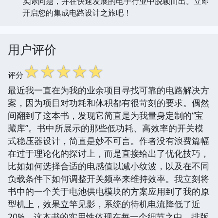
实际问题，并在快速发展的电子行业中脱颖而出。立即
开启您的集成电路设计之旅吧！
用户评价
☆
☆
☆
☆
☆
评分
最近我一直在为我的业余项目寻找可靠的电路解决方
案，因为项目对功耗和体积都有很苛刻的要求。偶然
间翻到了这本书，发现它简直是为我量身定制的“宝
藏库”。书中所展示的那些低功耗、高效率的开关模
式稳压器设计，简直是妙不可言。作者没有浪费篇幅
在过于理论化的探讨上，而是直接给出了优化技巧，
比如如何选择合适的电感值以减小纹波，以及在不同
负载条件下如何调整开关频率来维持效率。我立刻将
书中的一个关于电池供电模块的方案应用到了我的原
型机上，效果立竿见影，系统的待机电流降低了近
20%。这本书的实用性体现在每一个细节之中，排版