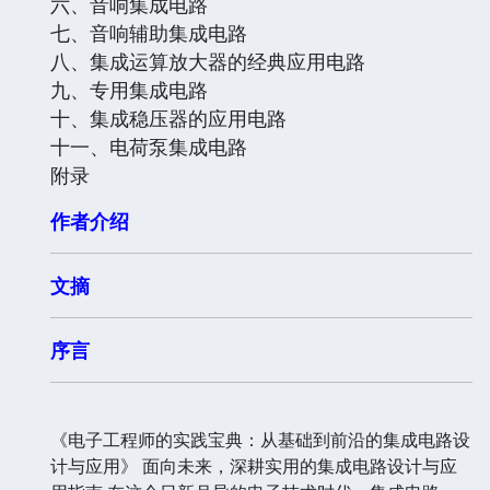
六、音响集成电路
七、音响辅助集成电路
八、集成运算放大器的经典应用电路
九、专用集成电路
十、集成稳压器的应用电路
十一、电荷泵集成电路
附录
作者介绍
文摘
序言
《电子工程师的实践宝典：从基础到前沿的集成电路设
计与应用》 面向未来，深耕实用的集成电路设计与应