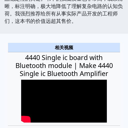
晰，标注明确，极大地降低了理解复杂电路的认知负
荷。我强烈推荐给所有从事实际产品开发的工程师
们，这本书的价值远超其售价。
相关视频
4440 Single ic board with
Bluetooth module | Make 4440
Single ic Bluetooth Amplifier