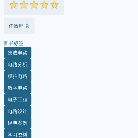
☆
☆
☆
☆
☆
任致程 著
图书标签:
集成电路
电路分析
模拟电路
数字电路
电子工程
电路设计
经典案例
学习资料