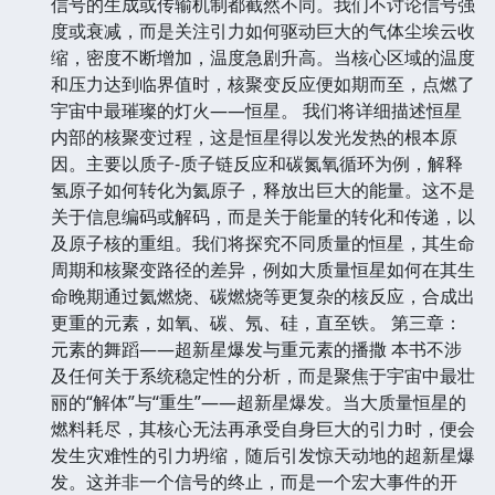
信号的生成或传输机制都截然不同。我们不讨论信号强
度或衰减，而是关注引力如何驱动巨大的气体尘埃云收
缩，密度不断增加，温度急剧升高。当核心区域的温度
和压力达到临界值时，核聚变反应便如期而至，点燃了
宇宙中最璀璨的灯火——恒星。 我们将详细描述恒星
内部的核聚变过程，这是恒星得以发光发热的根本原
因。主要以质子-质子链反应和碳氮氧循环为例，解释
氢原子如何转化为氦原子，释放出巨大的能量。这不是
关于信息编码或解码，而是关于能量的转化和传递，以
及原子核的重组。我们将探究不同质量的恒星，其生命
周期和核聚变路径的差异，例如大质量恒星如何在其生
命晚期通过氦燃烧、碳燃烧等更复杂的核反应，合成出
更重的元素，如氧、碳、氖、硅，直至铁。 第三章：
元素的舞蹈——超新星爆发与重元素的播撒 本书不涉
及任何关于系统稳定性的分析，而是聚焦于宇宙中最壮
丽的“解体”与“重生”——超新星爆发。当大质量恒星的
燃料耗尽，其核心无法再承受自身巨大的引力时，便会
发生灾难性的引力坍缩，随后引发惊天动地的超新星爆
发。这并非一个信号的终止，而是一个宏大事件的开