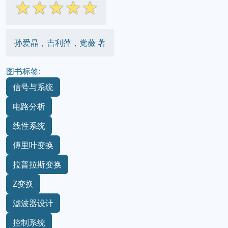
☆
☆
☆
☆
☆
孙爱晶，吉利萍，党薇 著
图书标签:
信号与系统
电路分析
线性系统
傅里叶变换
拉普拉斯变换
Z变换
滤波器设计
控制系统