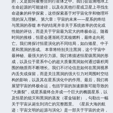
的，又是如何被整合到行星体之中。我们会追溯地球上
生命起源的可能途径，以及在其他行星或卫星上寻找生
命迹象的科学探索，这些探索基于对宇宙化学和物理环
境的深入理解。 第六章：宇宙的未来——星系的终结
与黑洞的吞噬 本书的结尾并非关于系统效率的优化或
性能的评估，而是关于宇宙最为宏大的终极命运。随着
时间的推移，恒星会逐渐耗尽其核燃料，最终走向死
亡。我们将探讨恒星演化的不同结局，如白矮星、中子
星和黑洞的形成。 本章将特别关注黑洞，这个宇宙中
最神秘、最强大的引力源。我们将描述恒星级黑洞的形
成，以及位于星系中心的超大质量黑洞如何通过吸积周
围的物质而不断增长。我们不讨论信息如何在黑洞视界
内丢失或保留，而是关注黑洞的强大引力对周围时空结
构的影响，以及其在星系演化中的作用。最后，我们将
展望宇宙的终极命运，包括宇宙的加速膨胀可能导致的
“大撕裂”，或星系最终合并成一个巨大的椭圆星系，以
及恒星的熄灭和黑洞的蒸发（霍金辐射），勾勒出一幅
关于宇宙从诞生到消亡的完整图景。 《星辰大海的航
迹：宇宙文明的起源与演化》是一部关于宇宙的史诗，