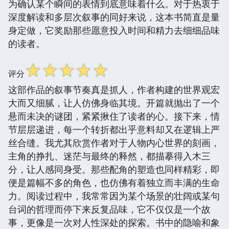
为确认某个瞬间的表情到底意味着什么。对于热衷于
深度解读和多层次叙事的同好来说，这本书简直是量
身定做，它奖励那些愿意投入时间和精力去细细品味
的读者。
☆
☆
☆
☆
☆
评分
这部作品的叙事节奏真是抓人，作者构建的世界观宏
大而又细腻，让人仿佛身临其境。开篇就抛出了一个
悬而未决的谜团，紧紧揪住了读者的心。接下来，情
节层层递进，每一个转折都出乎意料却又在逻辑上严
丝合缝。我尤其欣赏作者对于人物内心世界的刻画，
主角的挣扎、迷茫与最终的释然，都描摹得入木三
分，让人感同身受。那些配角的塑造也同样精彩，即
便是篇幅不多的角色，也仿佛有着独立而丰满的生命
力。阅读过程中，我常常因为某个场景的壮阔或某句
台词的哲理而停下来反复品味，它不仅仅是一个故
事，更像是一次对人性深处的探索。书中的隐喻和象