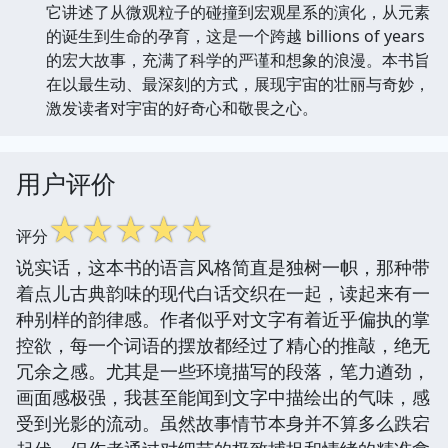
它讲述了从微观粒子的碰撞到宏观星系的演化，从元素
的诞生到生命的孕育，这是一个跨越 billions of years
的宏大故事，充满了科学的严谨和想象的浪漫。本书旨
在以最生动、最深刻的方式，展现宇宙的壮丽与奇妙，
激发读者对宇宙的好奇心和敬畏之心。
用户评价
☆
☆
☆
☆
☆
评分
说实话，这本书的语言风格简直是独树一帜，那种带
着点儿古典韵味的现代白话交织在一起，读起来有一
种别样的韵律感。作者似乎对文字有着近乎偏执的掌
控欲，每一个词语的摆放都经过了精心的推敲，绝无
冗余之感。尤其是一些环境描写的段落，笔力遒劲，
画面感极强，我甚至能闻到文字中描绘出的气味，感
受到光影的流动。虽然故事情节本身并不算多么跌宕