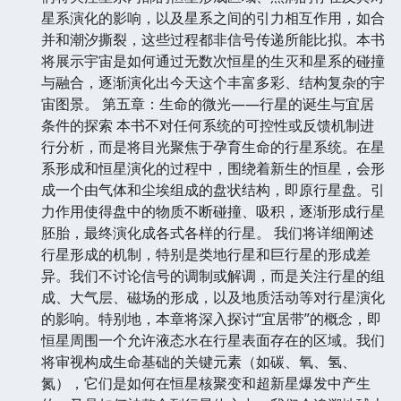
星系演化的影响，以及星系之间的引力相互作用，如合
并和潮汐撕裂，这些过程都非信号传递所能比拟。本书
将展示宇宙是如何通过无数次恒星的生灭和星系的碰撞
与融合，逐渐演化出今天这个丰富多彩、结构复杂的宇
宙图景。 第五章：生命的微光——行星的诞生与宜居
条件的探索 本书不对任何系统的可控性或反馈机制进
行分析，而是将目光聚焦于孕育生命的行星系统。在星
系形成和恒星演化的过程中，围绕着新生的恒星，会形
成一个由气体和尘埃组成的盘状结构，即原行星盘。引
力作用使得盘中的物质不断碰撞、吸积，逐渐形成行星
胚胎，最终演化成各式各样的行星。 我们将详细阐述
行星形成的机制，特别是类地行星和巨行星的形成差
异。我们不讨论信号的调制或解调，而是关注行星的组
成、大气层、磁场的形成，以及地质活动等对行星演化
的影响。特别地，本章将深入探讨“宜居带”的概念，即
恒星周围一个允许液态水在行星表面存在的区域。我们
将审视构成生命基础的关键元素（如碳、氧、氢、
氮），它们是如何在恒星核聚变和超新星爆发中产生