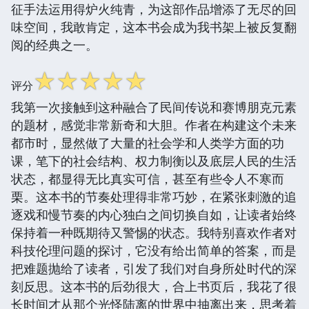
征手法运用得炉火纯青，为这部作品增添了无尽的回
味空间，我敢肯定，这本书会成为我书架上被反复翻
阅的经典之一。
☆
☆
☆
☆
☆
评分
我第一次接触到这种融合了民间传说和赛博朋克元素
的题材，感觉非常新奇和大胆。作者在构建这个未来
都市时，显然做了大量的社会学和人类学方面的功
课，笔下的社会结构、权力制衡以及底层人民的生活
状态，都显得无比真实可信，甚至有些令人不寒而
栗。这本书的节奏处理得非常巧妙，在紧张刺激的追
逐戏和慢节奏的内心独白之间切换自如，让读者始终
保持着一种既期待又警惕的状态。我特别喜欢作者对
科技伦理问题的探讨，它没有给出简单的答案，而是
把难题抛给了读者，引发了我们对自身所处时代的深
刻反思。这本书的后劲很大，合上书页后，我花了很
长时间才从那个光怪陆离的世界中抽离出来，思考着