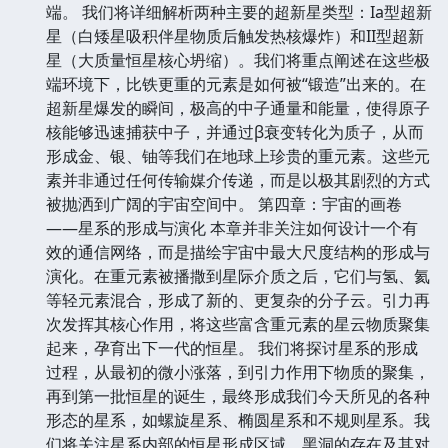
端。 我们将详细解析两种主要的超新星类型：Ia型超新
星（白矮星吸积伴星物质后触发热核爆炸）和II型超新
星（大质量恒星核心坍缩）。我们将重点阐述在这些极
端环境下，比铁更重的元素是如何被“锻造”出来的。在
超新星爆发的瞬间，极高的中子通量和能量，使得原子
核能够迅速捕获中子，并通过β衰变转化为质子，从而
形成金、银、铀等我们在地球上珍贵的重元素。这些元
素并非通过任何传输媒介传递，而是以极其剧烈的方式
被抛洒到广阔的宇宙空间中。 第四章：宇宙的画卷
——星系的形成与演化 本章并非关注如何设计一个有
效的通信网络，而是描绘宇宙中最大尺度结构的形成与
演化。在重元素被播撒到星际介质之后，它们与氢、氦
等轻元素混合，形成了新的、更复杂的分子云。引力再
次发挥其核心作用，将这些富含重元素的星云物质聚集
起来，孕育出下一代的恒星。 我们将探讨星系的形成
过程，从最初的微小涨落，到引力作用下物质的聚集，
再到第一批恒星的诞生，最终形成我们今天所见的各种
形态的星系，如螺旋星系、椭圆星系和不规则星系。我
们将关注星系内部的恒星形成区域、黑洞的存在及其对