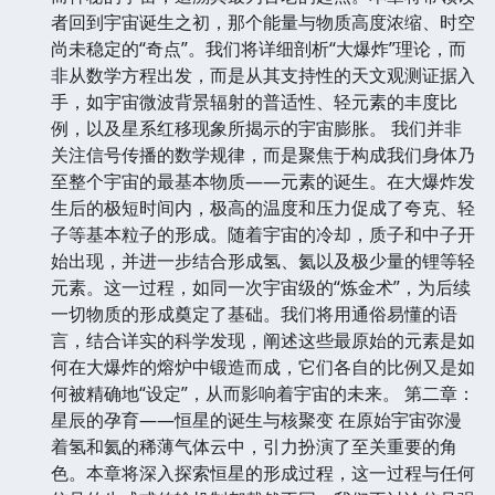
者回到宇宙诞生之初，那个能量与物质高度浓缩、时空
尚未稳定的“奇点”。我们将详细剖析“大爆炸”理论，而
非从数学方程出发，而是从其支持性的天文观测证据入
手，如宇宙微波背景辐射的普适性、轻元素的丰度比
例，以及星系红移现象所揭示的宇宙膨胀。 我们并非
关注信号传播的数学规律，而是聚焦于构成我们身体乃
至整个宇宙的最基本物质——元素的诞生。在大爆炸发
生后的极短时间内，极高的温度和压力促成了夸克、轻
子等基本粒子的形成。随着宇宙的冷却，质子和中子开
始出现，并进一步结合形成氢、氦以及极少量的锂等轻
元素。这一过程，如同一次宇宙级的“炼金术”，为后续
一切物质的形成奠定了基础。我们将用通俗易懂的语
言，结合详实的科学发现，阐述这些最原始的元素是如
何在大爆炸的熔炉中锻造而成，它们各自的比例又是如
何被精确地“设定”，从而影响着宇宙的未来。 第二章：
星辰的孕育——恒星的诞生与核聚变 在原始宇宙弥漫
着氢和氦的稀薄气体云中，引力扮演了至关重要的角
色。本章将深入探索恒星的形成过程，这一过程与任何