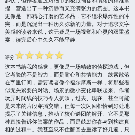
起伏，但作者通过对细节的极致捕捉和情绪的精准拿
捏，营造出了一种沉静而又充满张力的氛围。这本书
更像是一部精心打磨的艺术品，它不追求爆炸性的冲
突，而是沉淀出一种历久弥新的力量。对于追求文字
美感的读者来说，这无疑是一场视觉和心灵的双重盛
宴，读完后心中久久不能平静。
☆
☆
☆
☆
☆
评分
这本书给我的感觉，更像是一场精致的侦探游戏，但
它考验的不是智力，而是耐心和共情能力。线索散落
在字里行间，需要读者像个福尔摩斯一样，将那些看
似无关紧要的对话、场景的微小变化串联起来。作者
玩弄时间线的技巧令人赞叹，过去、现在、甚至可能
是未来的片段穿插交错，但每一次闪回都恰到好处地
揭示了关键信息，推动了核心谜团的解开。它不是那
种直接告诉你答案的作品，而是鼓励你参与到构建真
相的过程中。我甚至忍不住翻回去重读了好几遍，只