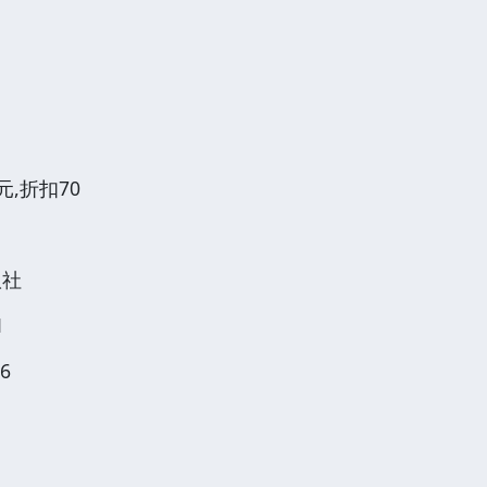
元,折扣70
版社
1
6