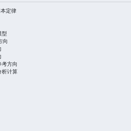
基本定律
模型
方向
向
向
联参考方向
其分析计算