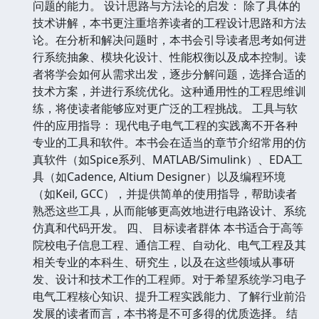
问题的能力。 设计思路与方法论的启发： 除了具体的
技术讲解，本书更注重培养读者的工程设计思路和方法
论。在分析和解决问题时，本书会引导读者思考如何进
行系统抽象、模块化设计、性能权衡以及成本控制。读
者将学会如何从需求出发，逐步分解问题，选择合适的
技术方案，并进行系统优化。这种通用性的工程思维训
练，将使读者能够应对更广泛的工程挑战。 工具与软
件的应用指导： 现代电子电气工程的实践离不开各种
专业的工具和软件。本书会在适当的章节介绍常用的仿
真软件（如Spice系列、MATLAB/Simulink）、EDA工
具（如Cadence, Altium Designer）以及编程环境
（如Keil, GCC），并提供简单的使用指导，帮助读者
熟悉这些工具，从而能够更高效地进行电路设计、系统
仿真和代码开发。 四、 目标读者群体 本书适合于高等
院校电子信息工程、通信工程、自动化、电气工程及其
相关专业的本科生、研究生，以及在这些领域从事研
发、设计和技术工作的工程师。对于希望系统学习电子
电气工程核心知识、提升工程实践能力、了解行业前沿
发展的读者而言，本书将是不可多得的优质选择。 结