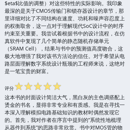
$eta$比值的调整）对这些特性的实际影响。我印象
最深的是关于CMOS传输门和锁存器设计的章节，那
里详细对比了不同结构在速度、功耗和噪声容忍度上
的权衡取舍，这一点对于理解现代SoC设计中的时序
约束至关重要。我尝试着根据书中的设计流程，在仿
真软件中复现了几个简单的静态随机存储单元
（SRAM Cell），结果与书中的预测值高度吻合，这
极大地增强了我对该书方法论的信任。对于希望从电
路层面理解数字系统设计瓶颈的工程师来说，这绝对
是一笔宝贵的财富。
☆
☆
☆
☆
☆
评分
这本书的封面设计简洁大气，黑白灰的主色调搭配上
烫金的书名，显得非常专业和有质感。我是在寻找一
本深入理解模拟电路基础知识的教材时偶然发现它
的。首先，我对作者在序言中提到的“系统性地梳理
从器件到系统”的思路非常欣赏。书中对MOS管的物