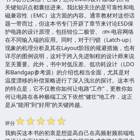
关键知识点都囊括进来。我比较关注的是可靠性和电
磁兼容性（EMC）这方面的内容。通常教材对这些话
题一带而过，但这本书专门开辟了章节来讨论ESD保
护电路的设计原理，包括钳位二极管、 রোধ-电容网络
在不同输入端的应用。同时，对于闩锁（Latch-up）
现象的机理分析及其在Layout阶段的规避措施，也有
详尽的图例说明，这对于跨入先进制程的设计师来说
至关重要。此外，书中对低压差、低功耗设计（LDO
和Bandgap参考源）的介绍也相当全面，尤其是对
温度漂移的补偿策略进行了深入浅出的探讨。这本书
的特点是，它不仅教你如何让电路“工作”，更教你如
何让电路在各种极端工况下依然“健壮”地工作，这正
是从“能用”到“好用”的关键跨越。
☆
☆
☆
☆
☆
评分
我购买这本书的初衷是想提高自己在高频射频前端电