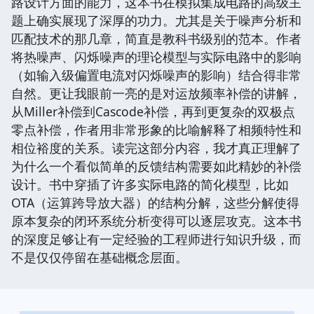
路设计方面的能力，这本书在模拟集成电路的高级主
题上确实展现了深厚的功力。尤其是关于噪声分析和
匹配技术的那几章，简直是教科书级别的范本。作者
将热噪声、闪烁噪声的理论模型与实际电路中的影响
（如输入级偏置电流对闪烁噪声的影响）结合得非常
自然。更让我眼前一亮的是对运放频率补偿的讲解，
从Miller补偿到Cascode补偿，再到更复杂的双极点
零点补偿，作者用非常形象的比喻解释了相频特性和
相位裕度的关系。读完这部分内容，我才真正理解了
为什么一个看似简单的反馈结构需要如此精妙的补偿
设计。书中穿插了许多实际电路的简化模型，比如
OTA（运算跨导放大器）的结构分解，这些分解使得
原本复杂的闭环系统分析变得可以逐层攻克。这本书
的深度足够让有一定经验的工程师进行知识升级，而
不是仅仅停留在基础概念层面。