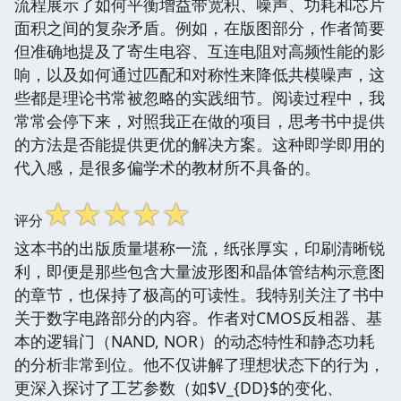
流程展示了如何平衡增益带宽积、噪声、功耗和芯片
面积之间的复杂矛盾。例如，在版图部分，作者简要
但准确地提及了寄生电容、互连电阻对高频性能的影
响，以及如何通过匹配和对称性来降低共模噪声，这
些都是理论书常被忽略的实践细节。阅读过程中，我
常常会停下来，对照我正在做的项目，思考书中提供
的方法是否能提供更优的解决方案。这种即学即用的
代入感，是很多偏学术的教材所不具备的。
☆
☆
☆
☆
☆
评分
这本书的出版质量堪称一流，纸张厚实，印刷清晰锐
利，即便是那些包含大量波形图和晶体管结构示意图
的章节，也保持了极高的可读性。我特别关注了书中
关于数字电路部分的内容。作者对CMOS反相器、基
本的逻辑门（NAND, NOR）的动态特性和静态功耗
的分析非常到位。他不仅讲解了理想状态下的行为，
更深入探讨了工艺参数（如$V_{DD}$的变化、