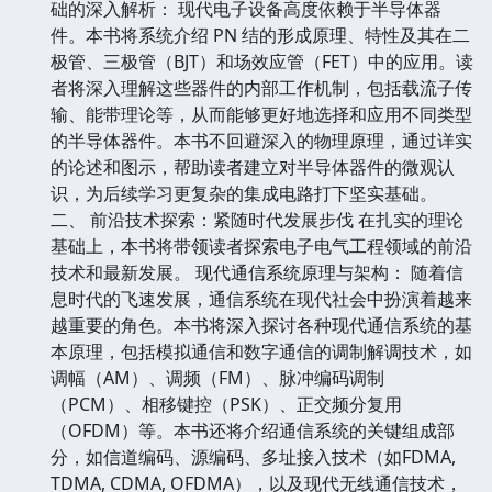
础的深入解析： 现代电子设备高度依赖于半导体器
件。本书将系统介绍 PN 结的形成原理、特性及其在二
极管、三极管（BJT）和场效应管（FET）中的应用。读
者将深入理解这些器件的内部工作机制，包括载流子传
输、能带理论等，从而能够更好地选择和应用不同类型
的半导体器件。本书不回避深入的物理原理，通过详实
的论述和图示，帮助读者建立对半导体器件的微观认
识，为后续学习更复杂的集成电路打下坚实基础。
二、 前沿技术探索：紧随时代发展步伐 在扎实的理论
基础上，本书将带领读者探索电子电气工程领域的前沿
技术和最新发展。 现代通信系统原理与架构： 随着信
息时代的飞速发展，通信系统在现代社会中扮演着越来
越重要的角色。本书将深入探讨各种现代通信系统的基
本原理，包括模拟通信和数字通信的调制解调技术，如
调幅（AM）、调频（FM）、脉冲编码调制
（PCM）、相移键控（PSK）、正交频分复用
（OFDM）等。本书还将介绍通信系统的关键组成部
分，如信道编码、源编码、多址接入技术（如FDMA,
TDMA, CDMA, OFDMA），以及现代无线通信技术，