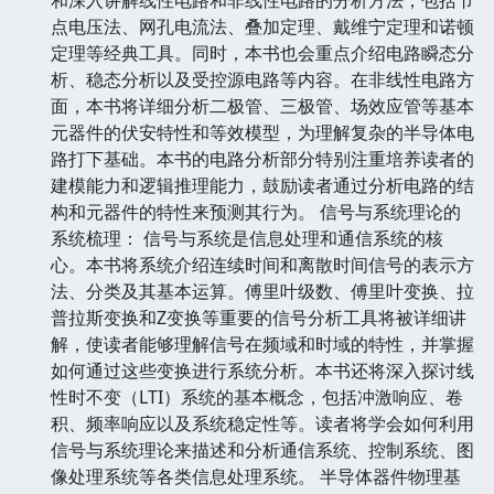
点电压法、网孔电流法、叠加定理、戴维宁定理和诺顿
定理等经典工具。同时，本书也会重点介绍电路瞬态分
析、稳态分析以及受控源电路等内容。在非线性电路方
面，本书将详细分析二极管、三极管、场效应管等基本
元器件的伏安特性和等效模型，为理解复杂的半导体电
路打下基础。本书的电路分析部分特别注重培养读者的
建模能力和逻辑推理能力，鼓励读者通过分析电路的结
构和元器件的特性来预测其行为。 信号与系统理论的
系统梳理： 信号与系统是信息处理和通信系统的核
心。本书将系统介绍连续时间和离散时间信号的表示方
法、分类及其基本运算。傅里叶级数、傅里叶变换、拉
普拉斯变换和Z变换等重要的信号分析工具将被详细讲
解，使读者能够理解信号在频域和时域的特性，并掌握
如何通过这些变换进行系统分析。本书还将深入探讨线
性时不变（LTI）系统的基本概念，包括冲激响应、卷
积、频率响应以及系统稳定性等。读者将学会如何利用
信号与系统理论来描述和分析通信系统、控制系统、图
像处理系统等各类信息处理系统。 半导体器件物理基