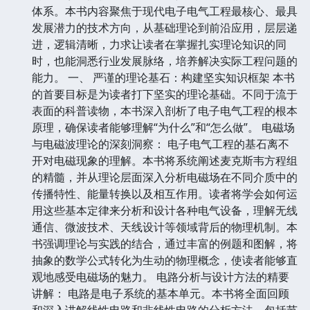
体系。本书内容聚焦于现代电子电气工程最核心、最具
发展潜力的技术方向，从基础理论到前沿应用，层层递
进，逻辑清晰，力求让读者在掌握扎实理论知识的同
时，也能洞悉行业发展脉络，培养解决实际工程问题的
能力。 一、 严谨的理论基石：构建坚实知识框架 本书
的首要目标是为读者打下坚实的理论基础。不同于流于
表面的科普读物，本书深入剖析了电子电气工程的根本
原理，确保读者能够理解“为什么”和“怎么做”。 电磁场
与电磁波理论的深刻洞察： 电子电气工程的基石离不
开对电磁现象的理解。本书将系统阐述麦克斯韦方程组
的精髓，并从理论层面深入分析电磁场在不同介质中的
传播特性、能量转换以及相互作用。读者将学会如何运
用这些基本定律来分析和设计各种电气设备，理解无线
通信、微波技术、天线设计等领域背后的物理机制。本
书强调理论与实践的结合，通过丰富的例题和图解，将
抽象的数学公式转化为生动的物理概念，使读者能够直
观地感受电磁场的魅力。 电路分析与设计方法的精要
讲解： 电路是电子系统的基本单元。本书将全面回顾
和深入讲解线性电路和非线性电路的分析方法，包括节