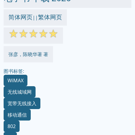
简体网页
繁体网页
||
☆
☆
☆
☆
☆
张彦，陈晓华著 著
图书标签:
WiMAX
无线城域网
宽带无线接入
移动通信
802