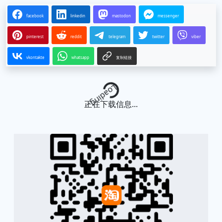
facebook
linkedin
mastodon
messenger
pinterest
reddit
telegram
twitter
viber
vkontakte
whatsapp
复制链接
Loading...
正在下载信息...