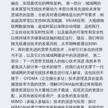
融合，实现最优化的网络架构。 第一部分：城域网的
未来展望与无线技术驱动力 本部分将首先描绘未来智
慧城市的蓝图，分析其对通信网络提出的严苛要求，例
如超高带宽以支持8K高清视频、VR/AR应用、大规模物
联网数据传输；超低时延以保障自动驾驶、远程医疗、
工业自动化等实时性应用；以及极高的可靠性和安全性
以维持城市关键基础设施的稳定运行。随后，我们将回
顾无线通信技术的发展历程，从早期蜂窝通信到Wi-
Fi，再到更先进的宽带无线技术，分析它们各自的优势
与不足，以及它们在城域网建设中的演进路径。 第二
部分：下一代宽带无线接入的核心技术演进 虽然本书
避免深入探讨单一技术的细节，但我们会对支撑下一代
城域网的关键无线技术概念进行深入解读。这包括但不
限于： OFDMA（正交频分多址）技术原理及其在提高
频谱效率方面的优势：理解OFDMA如何通过将有限的
频谱资源划分为大量独立的子载波，实现灵活的资源分
配，从而有效应对多用户、多业务的复杂场景。
MIMO（多输入多输出）技术的演进与应用：探讨
MIMO如何通过增加发射和接收天线的数量，利用空间