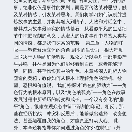
更重要的是，本章会强调“主题”的重要性。一个好的故
事，绝非仅仅是事件的罗列，而是要传达某种思想，触
及某种情感，引发某种思考。我们将学习如何识别并提
炼故事的主题，并将其融入到情节、人物和对话之中，
使其成为故事最坚实的情感基石。从看似平凡的生活细
节中挖掘深刻的意义，从宏大的历史事件中寻找人类共
同的情感，都是我们探索的范畴。 第二章：人物的呼
吸——塑造鲜活立体的角色 剧本的生命力，很大程度
上取决于人物的鲜活程度。观众之所以会对一部电影产
生共鸣，往往是因为他们能够看到自己，或者能够理
解、同情、甚至憎恨其中的角色。本章将深入剖析人物
塑造的奥秘，教你如何从根本上理解角色的动机、欲
望、恐惧和价值观。 我们将探讨“角色的驱动力”——角
色行为的根本原因，以及“角色的弧光”——角色在故事
发展过程中所经历的转变和成长。一个没有变化的“扁
平”角色，很难在观众心中留下深刻的印记。相反，那
些在经历挑战、冲突和反思后，能够做出选择、改变想
法、甚至颠覆自我的角色，才能真正打动人心。 此
外，本章还将指导你如何通过角色的“外在特征”（外