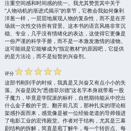
注重空间感和时间感的统一。我尤其赞赏其中关于
“人物动机的渐进式揭示”的章节，它教会我如何像剥
洋葱一样，一层层地展现人物的复杂性，而不是在开
场就一次性交待所有背景。这本书的语言风格非常沉
稳、专业，几乎没有情绪化的表达，这使得它更像是
一份严谨的科学手册，而不是一本激发激情的读物。
这可能就是它能够成为“指定教材”的原因吧，它提供
的是方法论，而不是短暂的兴奋剂。
☆
☆
☆
☆
☆
评分
这部书刚到手的时候，我真是又兴奋又有点小小的失
落。兴奋是因为“悉德菲尔德”这名字本身就带着一股
子魔力，毕竟是学院派的标杆，自然期待能从中挖出
什么金子般的干货。翻开前几页，那种扎实的理论框
架感扑面而来，感觉像是被一位经验老道的导师领进
了电影工业的宏伟殿堂。作者对于结构，尤其是三幕
剧结构的拆解，简直是庖丁解牛，每一个转折点、每