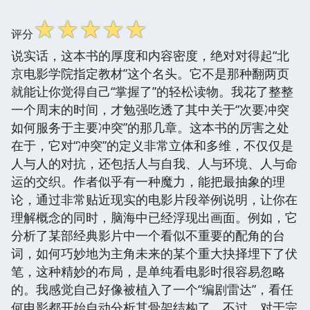
☆
☆
☆
☆
☆
评分
说实话，这本书的厚度和内容密度，绝对对得起“北
京电影学院指定教材”这个名头。它不是那种翻两页
就能让你觉得自己“掌握了”的轻松读物。我花了整整
一个周末的时间，才勉强吃透了其中关于“次要冲突
如何服务于主要冲突”的那几章。这本书的厉害之处
在于，它对“冲突”的定义非常立体和多维，不仅仅是
人与人的对抗，还包括人与自我、人与环境、人与命
运的交织。作者似乎有一种魔力，能把最抽象的理
论，通过非常贴近现实的电影片段举例说明，让你在
理解概念的同时，脑海中已经浮现出画面。例如，它
分析了某部经典影片中一个看似不重要的配角的台
词，如何巧妙地为主角未来的某个重大抉择埋下了伏
笔，这种精妙的布局，是单纯看电影时很容易忽略
的。我感觉自己好像被植入了一个“编剧雷达”，看任
何电影都开始自动分析其骨架结构了。不过，对于完