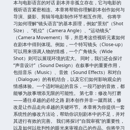
本与电影语言的对话 剧本并非孤立存在，它与电影的
视听语言紧密相连。本章将帮助你理解剧本创作如何与
导演、摄影、剪辑等电影制作环节相互作用。 你将学
习如何理解“镜头语言”的基本原理，例如“景别”（Shot
Size）、“机位”（Camera Angle）、“运动镜头”
（Camera Movement）等，并思考这些视听元素如何
在剧本中得到体现。例如，一个特写镜头（Close-up）
可以用来强调人物的情感，一个广角镜头（Wide
Shot）则可以展现环境的宏大。 同时，我们还会探讨
“声音设计”（Sound Design）在叙事中的重要作用，
包括音乐（Music）、音效（Sound Effects）和对白
（Dialogue）的有机结合，以及它们如何影响观众的
情感体验。一个适时响起的音乐，一段巧妙的音效，都
能够为故事增添无限的可能性。 第七章：修改与打磨
——通往卓越的必经之路 剧本创作并非一蹴而就，修
改是让作品走向卓越的关键环节。本章将为你提供一套
系统性的修改方法论，帮助你识别剧本中的不足，并对
其进行有效的完善。 我们将探讨“自我审视”的重要性，
以及如何以批判性的眼光来审视自己的作品。你将学习