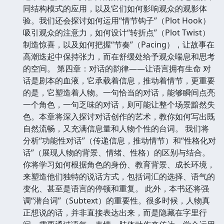
同结构模式的应用，以及它们如何影响观众的观影体
验。我们还会探讨如何运用“情节钩子”（Plot Hook）
吸引观众的注意力，如何设计“转折点”（Plot Twist）
制造惊喜，以及如何把握“节奏”（Pacing），让故事在
高潮迭起中保持张力，而在舒缓处给予观众喘息和思考
的空间。 第四章：对话的韵律——让语言拥有生命 对
话是剧本的血液，它承载着信息，推动着情节，更重要
的是，它塑造着人物。一句恰当的对话，能够瞬间点亮
一个角色，一句乏味的对话，则可能让整个场景黯然失
色。本章将深入探讨对话创作的艺术，教你如何写出既
自然流畅，又充满信息量和人物个性的台词。 我们将
分析“功能性对话”（传递信息，推动情节）和“性格化对
话”（展现人物的背景、情绪、性格）的区别与结合。
你将学习如何根据角色的身份、教育背景、成长环境，
来塑造他们独特的说话方式，包括词汇的选择、语气的
变化、甚至是语言的停顿和重复。 此外，本书还将强
调“潜台词”（Subtext）的重要性。很多时候，人物真
正想说的话，并非直接表达出来，而是隐藏在字里行