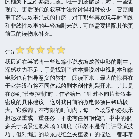
的框架下立刻暴露无遗。唯一的遗憾是，对于一些更
现代、更后现代的叙事手法探讨得相对较少，它更侧
重于经典叙事范式的打磨，对于那些喜欢玩弄时间线
和非线性叙事的年轻编剧来说，可能需要搭配其他更
前卫的读物来补充。
☆
☆
☆
☆
☆
评分
我最近在尝试将一些短篇小说改编成微电影的剧本，
深感功力不足，于是找到了这本据说对电视剧本和微
电影也有指导意义的教材。阅读下来，最大的惊喜在
于它并没有将不同体裁的剧本创作割裂开来。尤其是
在谈到“节奏控制”时，作者给出了针对不同片长叙事
密度的具体建议，这对我目前的微电影项目帮助极
大。它强调，在有限的时间内，每一个场景都必须承
担起双重或三重任务，不能有任何“闲笔”。书中的很
多关于场景过渡和场面调度（虽然不是专门讲导演技
巧，但对编剧的场景思维至关重要）的描述，都非常