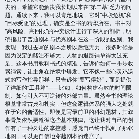
去的，希望它能解决我长期以来在“第二幕”乏力的问
题。通读下来，我可以肯定地说，它对“中段危机”和
“目标受阻”的处理，确实是全书的精华所在。书中对
“高风险、高回报”的冲突设计进行了深入的剖析，明
确指出了普通剧本与优秀剧本在这一阶段的区别。我
发现，我过去写的剧本之所以后继无力，很多时候是
因为设定的赌注不够大，人物的退路铺垫得太过充
足。这本书用教科书式的精准，告诉你如何一步步收
紧绳索，让主角在绝境中爆发。它不像一些心灵鸡汤
式的写作指导那样，只告诉你“要写得好”，而是提供
了详细的“工具箱”——比如，如何构建有效的时间限
制、如何引入不可逆转的外部力量。虽然全书的理论
根基非常古典和扎实，但这套逻辑体系的强大之处就
在于它的普适性。即便是写最前卫的科幻题材，其叙
事骨架依然要遵循这些基本规律。这让我对自己的创
作有了一种久违的掌控感，感觉自己终于找到了那张
地图，可以更自信地穿越剧本的迷宫了。