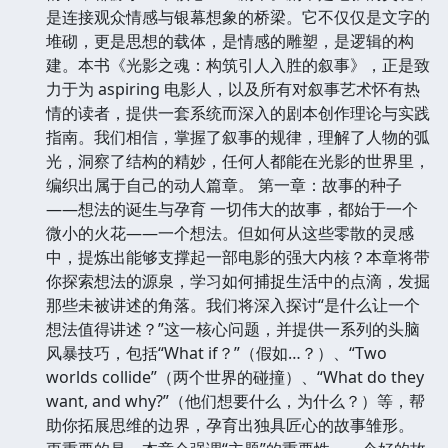
是连接观众情感与银幕想象的桥梁。它不仅仅是文字的
堆砌，更是思想的载体，是情感的雕塑，是逻辑的构
建。本书《光影之魂：构筑引人入胜的叙事》，正是致
力于为 aspiring 电影人，以及所有对叙事艺术怀有热
情的读者，提供一套系统而深入的剧本创作理论与实践
指南。我们相信，掌握了叙事的规律，理解了人物的弧
光，洞察了结构的精妙，任何人都能在光影的世界里，
编织出属于自己的动人篇章。 第一章：故事的种子
——想法的诞生与孕育 一切伟大的故事，都始于一个
微小的火花——一个想法。但如何从这些零散的灵感
中，提炼出能够支撑起一部电影的强大内核？本章将带
你探索想法的源泉，学习如何捕捉生活中的点滴，发掘
那些未被讲述的角落。我们将深入探讨“是什么让一个
想法值得讲述？”这一核心问题，并提供一系列的头脑
风暴技巧，包括“What if？”（假如…？）、“Two
worlds collide”（两个世界的碰撞）、“What do they
want, and why?”（他们想要什么，为什么？）等，帮
助你拓展思维的边界，孕育出独具匠心的故事雏形。