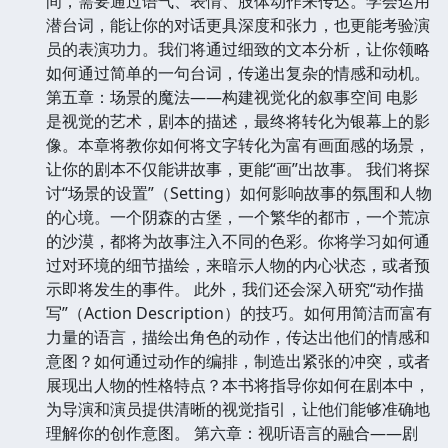
间，需要通过语气、表情、肢体动作来传达。学会运用
潜台词，能让你的对话更具深度和张力，也更能考验演
员的表演功力。我们将通过细致的文本分析，让你领略
如何通过简单的一句台词，传递出复杂的情感和动机。
第五章：场景的魔法——构建视觉化的叙事空间 电影
是视觉的艺术，剧本的描述，最终将转化为银幕上的影
像。本章将教你如何将文字转化为富有画面感的场景，
让你的剧本不仅能讲故事，更能“画”出故事。 我们将探
讨“场景的设置”（Setting）如何影响故事的氛围和人物
的心境。一个阴森的古堡，一个繁华的都市，一个荒凉
的沙漠，都将为故事注入不同的色彩。你将学习如何通
过对环境的细节描绘，来暗示人物的内心状态，或者预
示即将发生的事件。 此外，我们还会深入研究“动作描
写”（Action Description）的技巧。如何用简洁而富有
力量的语言，描绘出角色的动作，传达出他们的情感和
意图？如何通过动作的编排，制造出紧张的冲突，或者
展现出人物的性格特点？本书将指导你如何在剧本中，
为导演和演员提供清晰的视觉指引，让他们能够准确地
理解你的创作意图。 第六章：视听语言的融合——剧