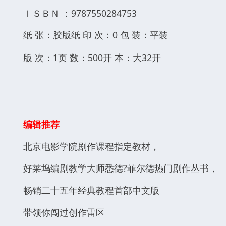
ＩＳＢＮ ：9787550284753
纸 张：胶版纸 印 次：0 包 装：平装
版 次：1
页 数：500
开 本：大32开
编辑推荐
北京电影学院剧作课程指定教材，
好莱坞编剧教学大师悉德?菲尔德热门剧作丛书，
畅销二十五年经典教程首部中文版
带领你闯过创作雷区