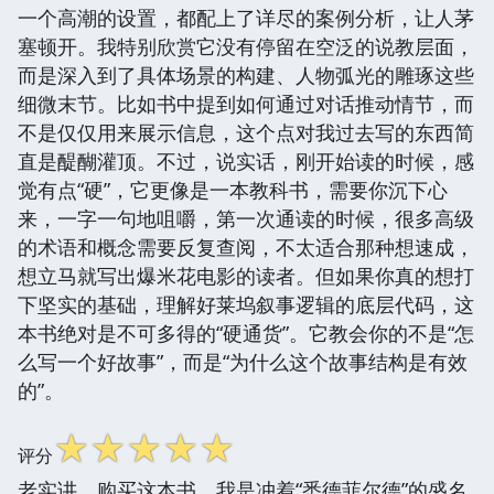
一个高潮的设置，都配上了详尽的案例分析，让人茅
塞顿开。我特别欣赏它没有停留在空泛的说教层面，
而是深入到了具体场景的构建、人物弧光的雕琢这些
细微末节。比如书中提到如何通过对话推动情节，而
不是仅仅用来展示信息，这个点对我过去写的东西简
直是醍醐灌顶。不过，说实话，刚开始读的时候，感
觉有点“硬”，它更像是一本教科书，需要你沉下心
来，一字一句地咀嚼，第一次通读的时候，很多高级
的术语和概念需要反复查阅，不太适合那种想速成，
想立马就写出爆米花电影的读者。但如果你真的想打
下坚实的基础，理解好莱坞叙事逻辑的底层代码，这
本书绝对是不可多得的“硬通货”。它教会你的不是“怎
么写一个好故事”，而是“为什么这个故事结构是有效
的”。
☆
☆
☆
☆
☆
评分
老实讲，购买这本书，我是冲着“悉德菲尔德”的盛名