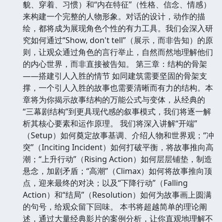
貌、穿着、习惯）和“内在特征”（性格、信念、情感）
来构建一个完整的人物形象。对话的设计，动作的描
绘，都将成为展现角色个性的有力工具。我们会深入研
究如何通过“Show, don't tell”（展示，而非告知）的原
则，让观众通过角色的言行举止，自然而然地理解他们
的内心世界，而非直接被告知。 第三章：结构的骨架
——搭建引人入胜的情节 如同建筑需要坚固的骨架支
撑，一个引人入胜的故事也需要清晰而有力的结构。本
章将为你揭示故事结构的万能公式与变体，从经典的
“三幕剧结构”到更具现代感的叙事模式，我们将逐一解
析其核心要素和运作原理。 我们将深入讲解“开端”
（Setup）如何奠定故事基调、介绍人物和世界观；“冲
突”（Inciting Incident）如何打破平衡，将故事推向高
潮；“上升行动”（Rising Action）如何层层铺垫，制造
悬念，加剧矛盾；“高潮”（Climax）如何将故事推向顶
点，迎来最终的对决；以及“下降行动”（Falling
Action）和“结局”（Resolution）如何为故事画上圆满
的句号，给观众留下回味。 本书将超越简单的理论阐
述，通过大量经典影片的案例分析，让你直观地理解不