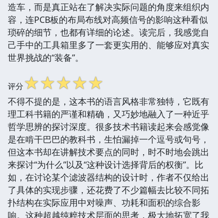
造车，而是真正站在了解决实际问题的角度来组织内
容，连PCB板的布局布线对高频信号的影响这种看似
琐碎的细节，也都有详细的论述。读完后，我感觉自
己手中的工具箱里多了一套更实用的、能够应对真实
世界挑战的“装备”。
☆
☆
☆
☆
☆
评分
不得不提的是，这本书的语言风格非常独特，它既有
理工科书籍的严谨和精确，又巧妙地融入了一种近乎
哲学思辨的探讨深度。很多技术书籍读起来会感觉像
是在啃干巴巴的教科书，生怕漏掉一个逗号或句号，
但这本书却在讲解技术要点的同时，时不时地会跳出
来探讨“为什么”以及“这种设计选择背后的权衡”。比
如，在讨论某个滤波器结构的设计时，作者不仅给出
了具体的实现步骤，还花费了不少篇幅去比较不同拓
扑结构在实际应用中对噪声、功耗和面积的综合影
响。这种超越纯粹技术层面的思考，极大地拓宽了我