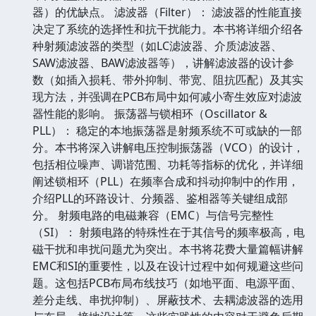
器）的优缺点。 滤波器（Filter）： 滤波器的性能直接
决定了系统的选择性和抗干扰能力。本书将详细介绍各
种射频滤波器的类型（如LC滤波器、介质滤波器、
SAW滤波器、BAW滤波器等），讲解滤波器的设计参
数（如插入损耗、带外抑制、带宽、阻抗匹配）及其实
现方法，并强调在PCB布局中如何减小寄生效应对滤波
器性能的影响。 振荡器与锁相环（Oscillator &
PLL）： 稳定的本地振荡器是射频系统不可或缺的一部
分。本书将深入讲解电压控制振荡器（VCO）的设计，
包括相位噪声、调谐范围、功耗等指标的优化，并详细
阐述锁相环（PLL）在频率合成和抖动抑制中的作用，
介绍PLL的环路设计、分频器、鉴相器等关键组成部
分。 射频电路的电磁兼容（EMC）与信号完整性
（SI）： 射频电路的特殊性在于其信号的频率极高，电
磁干扰和串扰问题尤为突出。本书将花费大量篇幅讲解
EMC和SI的重要性，以及在设计过程中如何规避这些问
题。这包括PCB布局布线技巧（如地平面、电源平面、
差分走线、串扰抑制）、屏蔽技术、去耦滤波器的选用