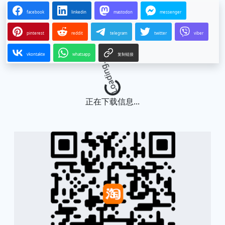
facebook
linkedin
mastodon
messenger
pinterest
reddit
telegram
twitter
viber
vkontakte
whatsapp
复制链接
Loading...
正在下载信息...