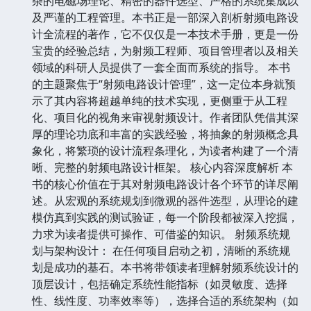
杂的电磁场理论、精密的器件选型、严格的系统集成以
及严谨的工程管理。本书正是一部深入剖析射频电路设
计全流程的著作，它不仅仅是一本技术手册，更是一份
宝贵的经验总结，为射频工程师、项目管理者以及相关
领域的科研人员提供了一套全面而系统的指导。 本书
的主题聚焦于“射频电路设计管理”，这一定位本身就预
示了其内容将超越单纯的技术实现，更侧重于从工程
化、项目化的视角来审视射频设计。作者团队凭借其深
厚的理论功底和丰富的实践经验，将抽象的射频概念具
象化，将繁琐的设计流程条理化，为读者构建了一个清
晰、完整的射频电路设计框架。 核心内容深度解析 本
书的核心价值在于其对射频电路设计各个环节的详尽阐
述。从宏观的系统规划到微观的器件选型，从理论的建
模仿真到实践的测试验证，每一个阶段都被深入挖掘，
力求为读者提供可操作、可借鉴的知识。 射频系统规
划与架构设计： 在任何项目启动之初，清晰的系统规
划是成功的基石。本书将带领读者理解射频系统设计的
顶层设计，包括确定系统性能指标（如灵敏度、选择
性、线性度、功率效率等），选择合适的系统架构（如