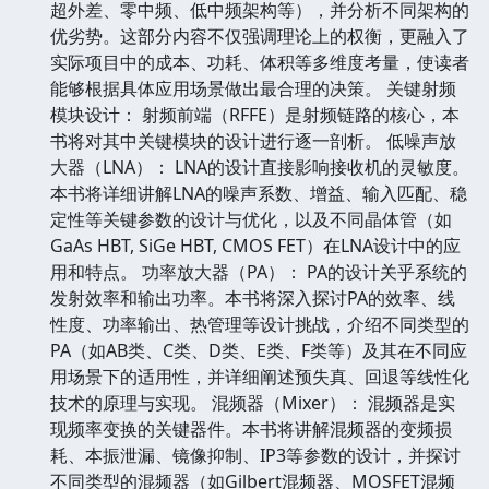
超外差、零中频、低中频架构等），并分析不同架构的
优劣势。这部分内容不仅强调理论上的权衡，更融入了
实际项目中的成本、功耗、体积等多维度考量，使读者
能够根据具体应用场景做出最合理的决策。 关键射频
模块设计： 射频前端（RFFE）是射频链路的核心，本
书将对其中关键模块的设计进行逐一剖析。 低噪声放
大器（LNA）： LNA的设计直接影响接收机的灵敏度。
本书将详细讲解LNA的噪声系数、增益、输入匹配、稳
定性等关键参数的设计与优化，以及不同晶体管（如
GaAs HBT, SiGe HBT, CMOS FET）在LNA设计中的应
用和特点。 功率放大器（PA）： PA的设计关乎系统的
发射效率和输出功率。本书将深入探讨PA的效率、线
性度、功率输出、热管理等设计挑战，介绍不同类型的
PA（如AB类、C类、D类、E类、F类等）及其在不同应
用场景下的适用性，并详细阐述预失真、回退等线性化
技术的原理与实现。 混频器（Mixer）： 混频器是实
现频率变换的关键器件。本书将讲解混频器的变频损
耗、本振泄漏、镜像抑制、IP3等参数的设计，并探讨
不同类型的混频器（如Gilbert混频器、MOSFET混频