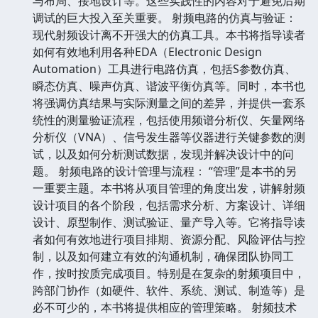
与布局、接地设计等。这些实践性的内容对于避免后期
调试的巨大投入至关重要。 射频电路的仿真与验证：
现代射频设计离不开强大的仿真工具。本书将指导读者
如何有效地利用各种EDA（Electronic Design
Automation）工具进行电路仿真，包括S参数仿真、
瞬态仿真、噪声仿真、谐波平衡仿真等。同时，本书也
将强调仿真结果与实际测量之间的差异，并提供一套系
统性的测量验证流程，包括使用频谱分析仪、矢量网络
分析仪（VNA）、信号发生器等仪器进行关键参数的测
试，以及如何分析测试数据，发现并解决设计中的问
题。 射频电路的设计管理与流程： “管理”是本书的另
一重要主题。本书将从项目管理的角度出发，讲解射频
设计项目的各个阶段，包括需求分析、方案设计、详细
设计、原型制作、测试验证、量产导入等。它将指导读
者如何有效地进行项目排期、资源分配、风险评估与控
制，以及如何建立有效的沟通机制，确保团队协同工
作，按时按质完成项目。特别是在复杂的射频项目中，
跨部门协作（如硬件、软件、系统、测试、制造等）是
必不可少的，本书将提供相应的管理策略。 射频技术