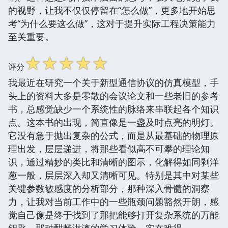
的视野，让我不仅仅停留在“怎么做”，更多地开始思
考“为什么要这么做”，这对于提升实际工程决策能力
至关重要。
☆
☆
☆
☆
☆
评分
我最近在研究一个关于新型通信协议的仿真模型，手
头上的资料大多是零散的会议论文和一些老旧的参考
书，总感觉缺少一个系统性的脉络来串联起各个知识
点。这本书的出现，简直像是一盏及时点亮的明灯。
它没有急于抛出复杂的公式，而是从最基础的物理原
理出发，层层递进，将那些看似高不可攀的理论知
识，通过精妙的类比和清晰的图示，化解得如同剥洋
葱一般，层层深入却又清晰可见。特别是其中对某些
关键参数敏感度的分析部分，那种深入骨髓的洞察
力，让我对当前工作中的一些瓶颈问题豁然开朗，感
觉自己像是终于找到了那把能够打开复杂系统的万能
钥匙，那种酣畅淋漓的学习体验，实在难得。