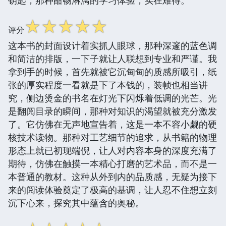
☆
☆
☆
☆
☆
评分
这本书的封面设计着实抓人眼球，那种深邃的蓝色调
和简洁的排版，一下子就让人联想到专业和严谨。我
拿到手的时候，首先就被它沉甸甸的质感所吸引，纸
张的厚实程度一看就是下了本钱的，装帧也相当讲
究，侧边烫金的书名在灯光下闪烁着低调的光芒。光
是翻阅目录的瞬间，那种对知识的渴望就被充分激发
了。它仿佛在无声地宣告着，这是一本不容小觑的硬
核技术读物。那种对工艺细节的追求，从书籍的物理
形态上就已初现端倪，让人对内容本身的深度充满了
期待，仿佛在触摸一本精心打磨的艺术品，而不是一
本普通的教材。这种从外到内的品质感，无疑为接下
来的阅读体验奠定了极高的基调，让人忍不住想立刻
沉下心来，探究其中蕴含的奥秘。