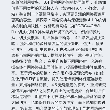
高频谱利用效率。 3.4 异构网络间的协同组网： 介绍如
何将不同类型的无线接入点（如Wi-Fi AP、小蜂窝、基
站）整合到一个逻辑网络中，实现更灵活的网络覆盖和
更高的容量。 第四章：网络切换与无缝漫游 4.1 传统切
换机制的局限性： 分析现有网络（如2G/3G/4G/Wi-
Fi）切换机制在异构融合环境下的不足，例如切换时
延、切换失败率、用户体验中断等。 4.2 增强型切换策
略： 提出和讨论多种增强型的切换策略，包括： 预测
性切换： 利用历史数据和用户移动轨迹预测用户即将
离开当前网络的时机，提前发起切换，减小中断时间。
多路径传输与聚合： 在用户跨越不同网络时，允许数
据在多个网络路径上同时传输，提高吞吐量并降低丢包
率。 基于策略的切换： 允许用户根据预设策略（如优
先使用Wi-Fi节省流量、优先使用蜂窝网络保证连接质
量）来指导网络切换。 4.3 无缝漫游的实现： 重点研究
如何在异构网络之间实现真正的无缝漫游，保证用户在
移动过程中，即使在不同技术标准和不同运营商的网络
之间切换，也能保持持续的网络连接，而不感知切换过
程。 第五章：融合网络的安全与管理 5.1 异构网络融合