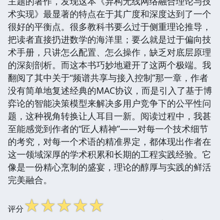
主题的著作，发现这本《异构无线网络融合理论与技
术实现》最显著的特点在于其广度和深度达到了一个
很好的平衡点。很多教科书要么过于侧重理论推导，
把读者直接扔进数学的海洋里；要么就是过于偏向技
术手册，只讲怎么配置、怎么操作，缺乏对底层原理
的深刻剖析。而这本书巧妙地避开了这两个极端。我
翻阅了其中关于“频谱共享与接入控制”那一章，作者
没有简单地复述经典的MAC协议，而是引入了基于博
弈论的智能决策模型来解决多用户竞争下的公平性问
题，这种视角转换让人耳目一新。阅读过程中，我甚
至能感觉到作者的“匠人精神”——对每一个技术细节
的考究，对每一个术语的精准界定，都体现出作者在
这一领域深厚的学术积累和长期的工程实践经验。它
像是一份精心烹制的盛宴，理论的醇厚与实践的鲜活
完美融合。
☆
☆
☆
☆
☆
评分