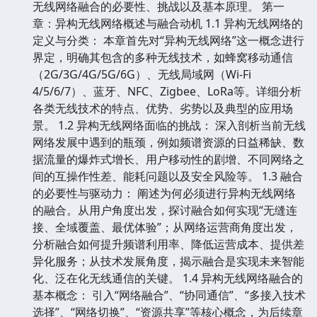
无线网络融合的必要性、挑战以及基本原理。 第一
章：异构无线网络概述与融合动机 1.1 异构无线网络的
定义与分类： 本章首先对“异构无线网络”这一概念进行
界定，明确其包含的多种无线技术，如蜂窝移动通信
（2G/3G/4G/5G/6G）、无线局域网（Wi-Fi
4/5/6/7）、蓝牙、NFC、Zigbee、LoRa等。详细分析
各类无线技术的特点、优势、劣势以及典型的应用场
景。 1.2 异构无线网络面临的挑战： 深入剖析当前无线
网络发展中遇到的瓶颈，例如频谱资源的日益稀缺、数
据流量的爆炸式增长、用户移动性的剧增、不同网络之
间的互操作性差、能耗问题以及安全风险等。 1.3 融合
的必要性与驱动力： 阐述为何必须进行异构无线网络
的融合。从用户角度出发，探讨融合如何实现“无缝连
接、全域覆盖、最优体验”；从网络运营商角度出发，
分析融合如何提升频谱利用率、降低运营成本、提供差
异化服务；从技术发展角度，揭示融合是实现未来智能
化、泛在化无线通信的关键。 1.4 异构无线网络融合的
基本概念： 引入“网络融合”、“协同通信”、“多接入技术
选择”、“网络切换”、“资源共享”等核心概念，为后续章