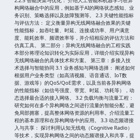
2.2.5 智能决策与优化： 介绍人工智能和机器学习在异
构网络融合中的应用，例如基于AI的网络状态感知、业
务识别、策略选择以及故障预测等。 2.3 关键性能指标
与评估方法： 定义衡量异构无线网络融合效果的关键
性能指标，如吞吐量、时延、连接成功率、用户满意
度、能耗效率、频谱效率等，并介绍相应的评估方法和
仿真工具。 第二部分：异构无线网络融合的工程实践
本部分将理论知识转化为实际应用，详细介绍实现异构
无线网络融合的具体技术和方案。 第三章：多接入技
术选择与智能协同 3.1 业务感知与网络选择： 阐述如何
根据用户业务类型（如高清视频、语音通话、IoT数
据、游戏等）的QoS/QoE需求，以及当前各异构网络
的性能指标（如信号强度、带宽、时延、功耗等），动
态选择最合适的接入网络。 3.2 负载均衡与流量工程：
研究如何在多个异构网络之间进行流量的智能分配，避
免局部拥塞，提高整体网络资源的利用率。介绍流量工
程的基本原理和在异构网络中的应用。 3.3 动态频谱接
入与共享： 探讨利用认知无线电（Cognitive Radio）
等技术，实现异构网络之间的动态频谱接入和共享，提