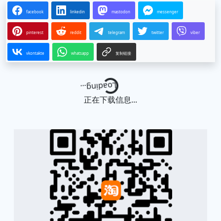
facebook
linkedin
mastodon
messenger
pinterest
reddit
telegram
twitter
viber
vkontakte
whatsapp
复制链接
Loading...
正在下载信息...