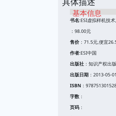
具体描述
基本信息
书名
:ESI虚拟样机技
：98.00元
售价
：71.5元,便宜26
作者
:ESI中国
出版社
：知识产权出
出版日期
：2013-05-0
ISBN
：97875130152
字数
：
页码
：