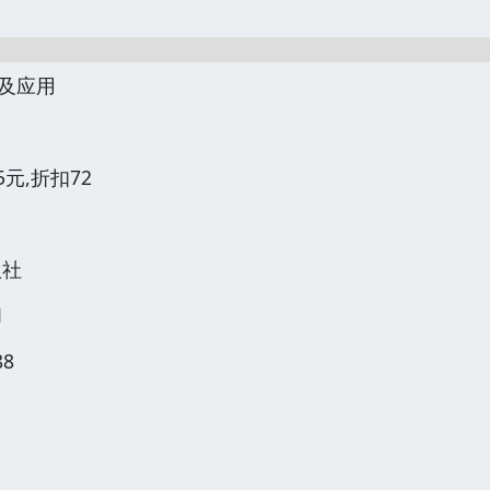
术及应用
.5元,折扣72
版社
1
88