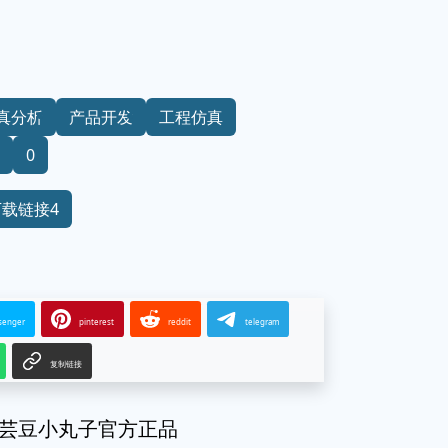
真分析
产品开发
工程仿真
0
下载链接4
senger
pinterest
reddit
telegram
复制链接
版白芸豆小丸子官方正品