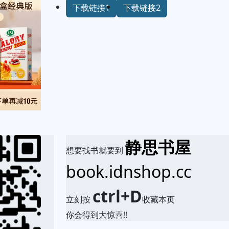
下载链接1
下载链接2
静思书屋
想要找书就要到
book.idnshop.cc
ctrl+D
立刻按
收藏本页
你会得到大惊喜!!