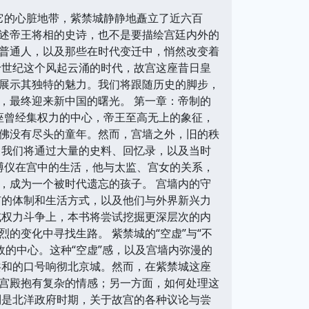
它的心脏地带，紫禁城静静地矗立了近六百
述帝王将相的史诗，也不是要描绘宫廷内外的
普通人，以及那些在时代变迁中，悄然改变着
十世纪这个风起云涌的时代，故宫这座昔日皇
展示其独特的魅力。我们将跟随历史的脚步，
，最终迎来新中国的曙光。 第一章：帝制的
这座曾经集权力的中心，帝王至高无上的象征，
佛没有尽头的童年。然而，宫墙之外，旧的秩
。我们将通过大量的史料、回忆录，以及当时
溥仪在宫中的生活，他与太监、宫女的关系，
，成为一个被时代遗忘的孩子。 宫墙内的守
有的体制和生活方式，以及他们与外界新兴力
事或权力斗争上，本书将尝试挖掘更深层次的内
的变化中寻找生路。 紫禁城的“空虚”与“不
政的中心。这种“空虚”感，以及宫墙内弥漫的
，共和的口号响彻北京城。然而，在紫禁城这座
宫殿抱有复杂的情感；另一方面，如何处理这
别是北洋政府时期，关于故宫的各种议论与尝