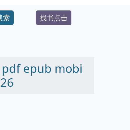
搜索
找书点击
f epub mobi
26