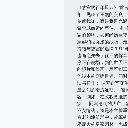
《故宫的百年风云》 前
年，见证了王朝的兴衰，
尔虞我诈，而是将目光聚
紫禁城命运的事件。 本
家的禁地，如何经历巨变
穿越硝烟弥漫的战场，走
终结与故宫的迷惘 19
也随之失去了往日的辉煌
序正在崩塌，新的世界正
的照片和绘画，尽可能真
他眼中的宫廷世界。同时
旧与挣扎： 探究在辛亥
量之间的暗流涌动。 “
容，例如，在政权更迭的
安”： 随着清朝的灭亡
不安情绪，将是本章着重
古老的建筑群中，改革的
座庞大的皇家园林，也成