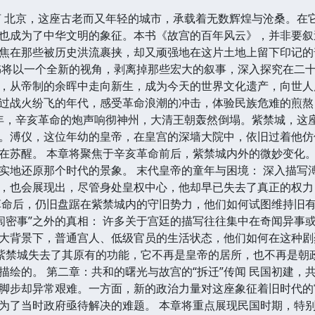
言 北京，这座古老而又年轻的城市，承载着无数辉煌与沧桑。在
也成为了中华文明的象征。本书《故宫的百年风云》，并非要叙
焦在那些被历史洪流裹挟，却又顽强地在这片土地上留下印记的
书将以一个全新的视角，剥离掉那些宏大的叙事，深入探究在二
，从帝制的余晖中走向新生，成为今天的世界文化遗产，向世人
过战火纷飞的年代，感受革命浪潮的冲击，体验民族危难的煎熬
11年，辛亥革命的炮声响彻神州，大清王朝轰然倒塌。紫禁城，
。溥仪，这位年幼的皇帝，在皇宫的深墙大院中，依旧过着他仿
在苏醒。 本章将聚焦于辛亥革命前后，紫禁城内外的微妙变化
实地还原那个时代的景象。 末代皇帝的童年与困境： 深入描写
，也会展现出，尽管身处皇权中心，他却早已失去了真正的权力
革命后，仍旧盘踞在紫禁城内的守旧势力，他们如何试图维持旧
宫闱密事”之外的真相： 许多关于宫廷的描写往往集中在奇闻异
大背景下，普通宫人、低级官员的生活状态，他们如何在这种剧烈
，紫禁城失去了其原有的功能，它不再是皇帝的居所，也不再是朝
描绘的。 第二章：共和的曙光与故宫的“拆迁”传闻 民国初建
脚步却异常艰难。一方面，新的政治力量对这座象征着旧时代的
为了当时政府亟待解决的难题。 本章将重点展现民国时期，特