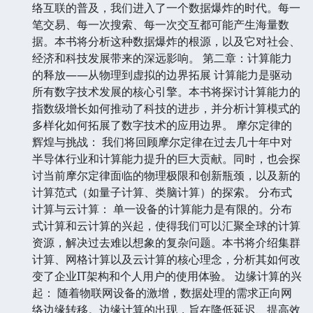
络互联的普及，我们进入了一个数据爆炸的时代。每一
笔交易、每一次搜索、每一次交互都可能产生海量数
据。本书将分析这种数据爆炸的根源，以及它对社会、
经济和科技发展带来的深远影响。 第二章：计算能力
的释放——从物理到虚拟的边界拓展 计算能力是驱动
所有数字技术发展的核心引擎。本书将探讨计算能力的
指数级增长如何推动了科技的进步，并分析计算模式的
多样化如何拓展了数字技术的应用边界。 摩尔定律的
辉煌与挑战： 我们将回顾摩尔定律在过去几十年中对
半导体行业和计算能力提升的巨大贡献。同时，也会探
讨当前摩尔定律面临的物理极限和创新瓶颈，以及新的
计算范式（如量子计算、类脑计算）的探索。 分布式
计算与云计算： 单一设备的计算能力是有限的。分布
式计算和云计算的兴起，使得我们可以汇聚全球的计算
资源，解决过去难以想象的复杂问题。本书将介绍集群
计算、网格计算以及云计算的核心理念，分析其如何改
变了企业IT架构和个人用户的使用体验。 边缘计算的兴
起： 随着物联网设备的激增，数据处理的需求正向网
络边缘转移。边缘计算的出现，旨在降低延迟、提高效