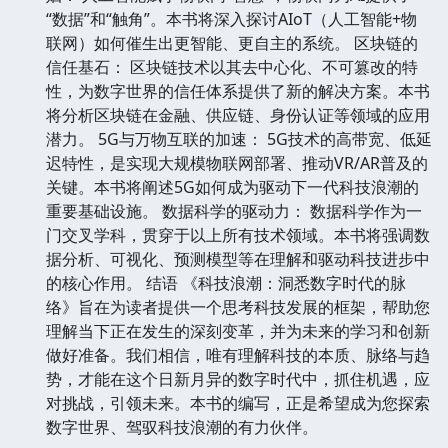
“数据”和“触角”。本书将深入探讨AIoT（人工智能+物
联网）如何催生出更智能、更自主的系统。 区块链的
信任基石： 区块链技术以其去中心化、不可篡改的特
性，为数字世界的信任体系提供了新的解决方案。本书
将分析区块链在金融、供应链、身份认证等领域的应用
潜力。 5G与万物互联的加速： 5G技术的高带宽、低延
迟特性，是实现大规模物联网部署、推动VR/AR普及的
关键。本书将阐述5G如何成为驱动下一代科技浪潮的
重要基础设施。 数据科学的驱动力： 数据科学作为一
门交叉学科，贯穿于以上所有技术领域。本书将强调数
据分析、可视化、预测模型等在理解和驱动科技进步中
的核心作用。 结语 《科技浪潮：洞悉数字时代的脉
络》旨在为读者提供一个思考科技发展的框架，帮助您
理解当下正在发生的深刻变革，并为未来的学习和创新
做好准备。我们相信，唯有理解科技的本质、脉络与趋
势，才能在这个日新月异的数字时代中，抓住机遇，应
对挑战，引领未来。本书的编写，正是希望成为您探索
数字世界、驾驭科技浪潮的有力伙伴。