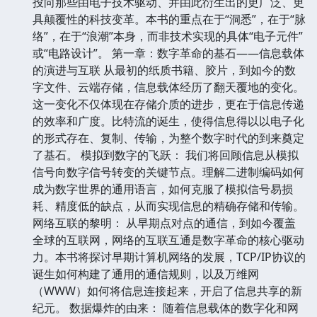
投向那些由电子技术驱动、并由此衍生出的更广泛、更
具颠覆性的科技变革。本书的重点在于“洞悉”，在于“脉
络”，在于“浪潮”本身，而非技术实现的具体“电子元件”
或“电路设计”。 第一章：数字革命的基石——信息载体
的演进与互联 从最初的纸质书籍、胶片，到如今的数
字文件、云端存储，信息载体经历了翻天覆地的变化。
这一变化不仅体现在存储介质的进步，更在于信息传递
的效率和广度。比特流的诞生，使得信息得以以电子化
的形式存在、复制、传输，为整个数字时代的到来奠定
了基石。 模拟到数字的飞跃： 我们将回顾信息从模拟
信号向数字信号转变的关键节点。理解二进制编码如何
成为数字世界的通用语言，如何克服了模拟信号易损
耗、精度低的缺点，从而实现信息的精确存储和传输。
网络互联的黎明： 从早期点对点的通信，到如今覆盖
全球的互联网，网络的互联互通是数字革命的核心驱动
力。本书将探讨早期计算机网络的发展，TCP/IP协议的
诞生如何构建了通用的通信规则，以及万维网
（WWW）如何将信息连接起来，开启了信息共享的新
纪元。 数据爆炸的由来： 随着信息载体的数字化和网