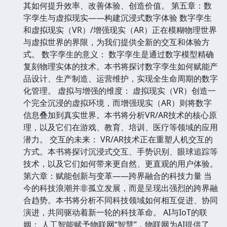
其如何提升效率、改善体验、创造价值。 第五章：数
字孪生与虚拟现实——构建沉浸式数字体验 数字孪生
和虚拟现实（VR）/增强现实（AR）正在模糊物理世界
与虚拟世界的界限，为我们提供全新的交互和体验方
式。 数字孪生的意义： 数字孪生是通过数字模型精确
复刻物理实体的技术。本书将探讨数字孪生如何赋能产
品设计、生产制造、运营维护，实现全生命周期的数字
化管理。 虚拟与增强的维度： 虚拟现实（VR）创造一
个完全沉浸的虚拟环境，而增强现实（AR）则将数字
信息叠加到真实世界。本书将分析VR/AR技术的核心原
理，以及它们在游戏、教育、培训、医疗等领域的应用
潜力。 交互的未来： VR/AR技术正在重塑人机交互的
方式。本书将探讨沉浸式交互、手势识别、眼球追踪等
技术，以及它们如何带来更自然、更直观的用户体验。
第六章：赋能创新与变革——跨界融合的科技力量 当
今的科技浪潮并非孤立发展，而是呈现出强烈的跨界融
合趋势。本书将分析不同科技领域如何相互促进、协同
演进，共同驱动着新一轮的科技革命。 AI与IoT的联
姻： 人工智能赋予物联网“智慧”，物联网为AI提供了