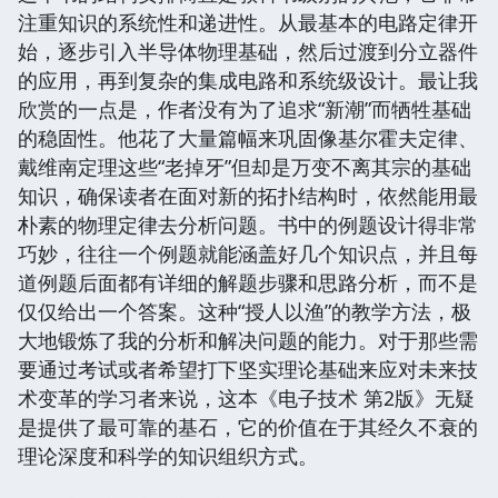
注重知识的系统性和递进性。从最基本的电路定律开
始，逐步引入半导体物理基础，然后过渡到分立器件
的应用，再到复杂的集成电路和系统级设计。最让我
欣赏的一点是，作者没有为了追求“新潮”而牺牲基础
的稳固性。他花了大量篇幅来巩固像基尔霍夫定律、
戴维南定理这些“老掉牙”但却是万变不离其宗的基础
知识，确保读者在面对新的拓扑结构时，依然能用最
朴素的物理定律去分析问题。书中的例题设计得非常
巧妙，往往一个例题就能涵盖好几个知识点，并且每
道例题后面都有详细的解题步骤和思路分析，而不是
仅仅给出一个答案。这种“授人以渔”的教学方法，极
大地锻炼了我的分析和解决问题的能力。对于那些需
要通过考试或者希望打下坚实理论基础来应对未来技
术变革的学习者来说，这本《电子技术 第2版》无疑
是提供了最可靠的基石，它的价值在于其经久不衰的
理论深度和科学的知识组织方式。