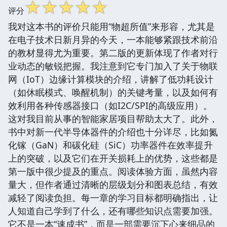
☆
☆
☆
☆
☆
评分
我对这本书的评价只能用“物超所值”来形容，尤其是
在电子技术日新月异的今天，一本能够紧跟技术前沿
的教材显得尤为重要。第二版的更新体现了作者对行
业动态的敏锐把握。我注意到它专门加入了关于物联
网（IoT）边缘计算模块的介绍，讲解了低功耗设计
（如休眠模式、唤醒机制）的关键考量，以及如何有
效利用各种传感器接口（如I2C/SPI的高级应用）。
这对我目前从事的智能家居项目帮助太大了。此外，
书中对新一代半导体器件的介绍也十分详尽，比如氮
化镓（GaN）和碳化硅（SiC）功率器件在效率提升
上的突破，以及它们在开关损耗上的优势，这些都是
第一版中很少提及的重点。阅读体验方面，虽然内容
量大，但作者通过清晰的层级划分和图表总结，有效
减轻了阅读负担。每一章的学习目标都明确指出，让
人知道自己学到了什么，还有哪些知识点需要加强。
它不是一本“速成书”，而是一部需要沉下心来细品的