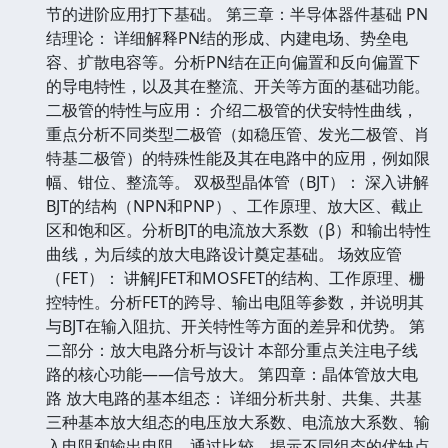
节的进阶应用打下基础。 第三章：半导体器件基础 PN
结理论： 详细解释PN结的形成、内建电场、势垒电
容、扩散电容等。分析PN结在正向偏置和反向偏置下
的导电特性，以及其在整流、开关等方面的基础功能。
二极管的特性与应用： 介绍二极管的伏安特性曲线，
重点分析不同类型二极管（如稳压管、发光二极管、肖
特基二极管）的特殊性能及其在电路中的应用，例如限
幅、钳位、整流等。 双极型晶体管（BJT）： 深入讲解
BJT的结构（NPN和PNP）、工作原理、放大区、截止
区和饱和区。分析BJT的电流放大系数（β）和输出特性
曲线，为后续的放大电路设计奠定基础。 场效应管
（FET）： 讲解JFET和MOSFET的结构、工作原理、栅
控特性。分析FET的跨导、输出电阻等参数，并说明其
与BJT在输入阻抗、开关特性等方面的差异和优势。 第
二部分：放大电路分析与设计 本部分重点关注电子线
路的核心功能——信号放大。 第四章：晶体管放大电
路 放大电路的基本组态： 详细分析共射、共集、共基
三种基本放大组态的电压放大系数、电流放大系数、输
入电阻和输出电阻。通过比较，揭示不同组态的优缺点