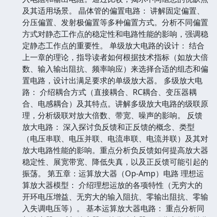
及其适用场景。 晶体管的偏置电路： 讲解固定偏置、
分压偏置、发射极偏置等多种偏置方式。分析不同偏置
方式对静态工作点的稳定性和电路性能的影响，强调稳
定静态工作点的重要性。 单级放大电路的设计： 结合
上一章的理论，指导读者如何根据技术指标（如放大倍
数、输入输出阻抗、频率响应）来选择合适的组态和偏
置电路，设计出满足要求的单级放大器。 多级放大电
路： 介绍耦合方式（直接耦合、RC耦合、变压器耦
合、电感耦合）及其特点。讲解多级放大电路的级联原
理，分析级联对放大倍数、带宽、噪声的影响。 反馈
放大电路： 深入探讨负反馈和正反馈的概念、类型
（电压串联、电压并联、电流串联、电流并联）及其对
放大电路性能的影响。重点分析负反馈如何提高放大器
稳定性、展宽带宽、降低失真，以及正反馈可能引起的
振荡。 第五章：运算放大器（Op-Amp）电路 理想运
算放大器模型： 介绍理想运放的各项特性（无穷大的
开环电压增益、无穷大的输入阻抗、零输出阻抗、零输
入失调电压等）。 基本运算放大器电路： 重点分析同