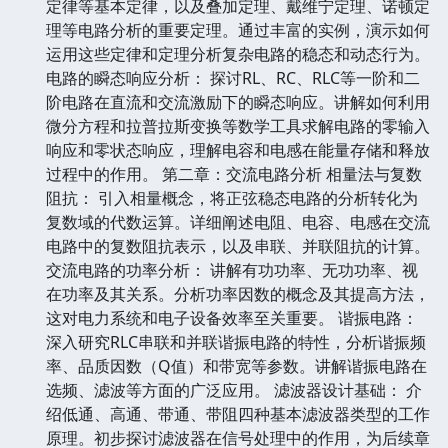
定律等基本定律，以及叠加定理、戴维宁定理、诺顿定
理等电路分析的重要定理。通过丰富的实例，演示如何
运用这些定律和定理分析复杂电路的稳态和动态行为。
电路的瞬态响应分析： 探讨RL、RC、RLC等一阶和二
阶电路在直流和交流激励下的瞬态响应。讲解如何利用
微分方程和拉普拉斯变换等数学工具求解电路的零输入
响应和零状态响应，理解电容和电感在能量存储和释放
过程中的作用。 第二章：交流电路分析 相量法与复数
阻抗： 引入相量概念，将正弦稳态电路的分析转化为
复数域的代数运算。详细阐述电阻、电容、电感在交流
电路中的复数阻抗表示，以及串联、并联阻抗的计算。
交流电路的功率分析： 讲解有功功率、无功功率、视
在功率及其关系。分析功率因数的概念及其提高方法，
这对电力系统和电子设备效率至关重要。 谐振电路：
深入研究RLC串联和并联谐振电路的特性，分析谐振频
率、品质因数（Q值）和带宽等参数。讲解谐振电路在
选频、滤波等方面的广泛应用。 滤波器设计基础： 介
绍低通、高通、带通、带阻四种基本滤波器类型的工作
原理。初步探讨滤波器在信号处理中的作用，为后续章