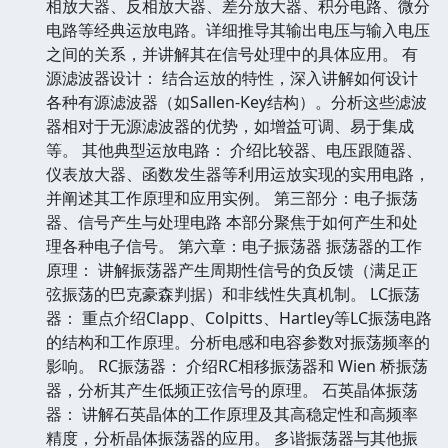
相放大器、反相放大器、差分放大器、积分电路、微分
电路等经典运放电路。详细推导其输出电压与输入电压
之间的关系，并讲解其在信号处理中的具体应用。 有
源滤波器设计： 结合运放的特性，深入讲解如何设计
各种有源滤波器（如Sallen-Key结构）。分析这些滤波
器相对于无源滤波器的优势，如增益可调、易于集成
等。 其他典型运放电路： 介绍比较器、电压跟随器、
仪表放大器、函数发生器等利用运放实现的实用电路，
并阐述其工作原理和应用实例。 第三部分：电子振荡
器、信号产生与处理电路 本部分聚焦于如何产生和处
理各种电子信号。 第六章：电子振荡器 振荡器的工作
原理： 讲解振荡器产生周期性信号的负反馈（满足正
弦振荡的巴克豪森判据）和非线性失真机制。 LC振荡
器： 重点介绍Clapp、Colpitts、Hartley等LC振荡电路
的结构和工作原理。分析电感和电容参数对振荡频率的
影响。 RC振荡器： 介绍RC相移振荡器和 Wien 桥振荡
器，分析其产生低频正弦信号的原理。 石英晶体振荡
器： 讲解石英晶体的工作原理及其高稳定性和高频率
精度，分析晶体振荡器的应用。 多谐振荡器与其他振