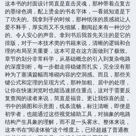
这本书的封面设计简直是直击灵魂，那种带着点复古
的墨绿色调，配上烫金的书名字体，一看就知道是下
了功夫的。我拿到手的时候，那种纸张的质感就让人
爱不释手，厚实而又不失细腻，翻阅起来有一种沙沙
的、令人安心的声音。拿到书后我首先关注的是它的
排版，对于一本技术类的书籍来说，清晰的逻辑和合
理的布局至关重要，这本可是在这方面做到了极致。
章节的划分非常科学，从基础概念的引入到复杂电路
的深度剖析，每一步都走得稳健而扎实，完全没有那
种为了塞满篇幅而堆砌内容的空洞感。而且，那些关
键公式和定理的呈现方式，那种加粗、居中的处理，
让你在快速浏览时也能迅速抓住重点，这对于需要反
复查阅的读者来说，简直是福音。更让我惊喜的是，
书中的插图和示意图，线条流畅，标注清晰，即便是
初学者，也能通过这些视觉辅助工具，对抽象的电路
结构产生具象的理解，而不是一头雾水。整体来说，
这本书在“阅读体验”这个维度上，已经超越了普通教