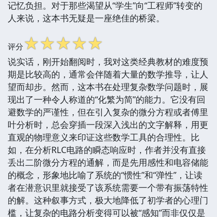
记忆负担。对于那些渴望从“学生”向“工程师”转变的
人来说，这本书无疑是一座绝佳的桥梁。
☆
☆
☆
☆
☆
评分
说实话，刚开始翻阅时，我对这类经典教材的难度预
期是比较高的，通常会伴随着大量的数学推导，让人
望而却步。然而，这本书在处理复杂数学问题时，展
现出了一种令人称道的“化繁为简”的能力。它没有回
避数学的严谨性，但在引入复杂的微分方程或者傅里
叶分析时，总会穿插一段深入浅出的文字解释，用更
直观的物理意义来印证这些数学工具的合理性。比
如，在分析RLC电路的瞬态响应时，作者并没有直接
丢出二阶微分方程的通解，而是先用感性和电容储能
的概念，形象地比喻了系统的“惯性”和“弹性”，让读
者在潜意识里就接受了该系统需要一个带有振荡特性
的解。这种叙事方式，极大地降低了初学者的心理门
槛，让复杂的电路分析变得可以被“感知”而非仅仅是