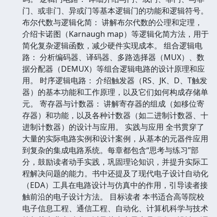
门、或非门、异或门等基本逻辑门的功能和逻辑符号。
布尔代数与逻辑化简： 讲解布尔代数的公理和定理，
介绍卡诺图（Karnaugh map）等逻辑化简方法，用于
简化复杂逻辑函数，减少硬件实现成本。 组合逻辑电
路： 分析编码器、译码器、多路选择器（MUX）、数
据分配器（DEMUX）等组合逻辑电路的设计原理和应
用。 时序逻辑电路： 介绍触发器（RS、JK、D、T触发
器）的基本功能和工作原理，以及它们如何构成存储单
元。 寄存器与计数器： 讲解寄存器的组成（如移位寄
存器）和功能，以及各种计数器（如二进制计数器、十
进制计数器）的设计与应用。 实践与应用 全书贯穿了
大量的实际电路实例和设计案例，从基本的元器件应用
到复杂的集成电路系统。每章都包含“思考与练习”部
分，鼓励读者动手实践，巩固理论知识，并提升实际工
程解决问题的能力。书中还提及了现代电子设计自动化
（EDA）工具在电路设计与仿真中的作用，引导读者接
触前沿的电子设计方法。 目标读者 本书适合高等院校
电子信息工程、通信工程、自动化、计算机科学与技术