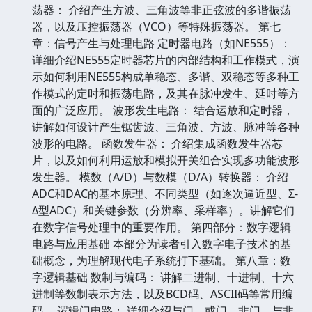
荡器： 介绍产生方波、三角波等非正弦波的多谐振荡
器，以及压控振荡器（VCO）等特殊振荡器。 第七
章：信号产生与处理电路 定时器电路（如NE555）：
详细介绍NE555定时器芯片的内部结构和工作模式，演
示如何利用NE555构成单稳态、多谐、双稳态等多种工
作模式的定时和振荡电路，及其在脉冲发生、延时等方
面的广泛应用。 波形发生电路： 结合运放和定时器，
讲解如何设计产生锯齿波、三角波、方波、脉冲等各种
波形的电路。 函数发生器： 介绍集成函数发生器芯
片，以及如何利用运放和模拟开关组合实现多功能波形
发生器。 模数（A/D）与数模（D/A）转换器： 介绍
ADC和DAC的基本原理、不同类型（如逐次逼近型、Σ-
Δ型ADC）和关键参数（分辨率、采样率）。讲解它们
在数字信号处理中的重要作用。 第四部分：数字逻辑
电路与应用基础 本部分为读者引入数字电子技术的基
础概念，为理解现代电子系统打下基础。 第八章：数
字逻辑基础 数制与编码： 讲解二进制、十进制、十六
进制等数制表示方法，以及BCD码、ASCII码等常用编
码。 逻辑门电路： 详细介绍与门、或门、非门、与非