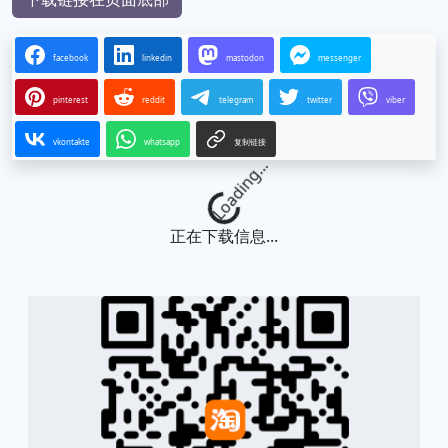
facebook
linkedin
mastodon
messenger
pinterest
reddit
telegram
twitter
viber
vkontakte
whatsapp
复制链接
Loading...
正在下载信息...