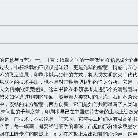
的诗意与技艺》 一、引言：纸墨之间的千年低语 在信息爆炸的
过去，书籍承载的不仅仅是知识，更是先辈的智慧、情感与匠心
术的飞速发展，印刷术以其独特的方式，将人类文明的火种代代
息载体的技术手册，也不是对某种新型材料的详尽分析。它是一
人文精神的深度挖掘。这本书旨在带领读者走进那个充满智慧与
想又如何通过印刷的轮回，滋养着人类文明的河流。我们不谈论
中，凝结的东方智慧与西方创新，它们是如何共同谱写了人类知
尚未问世的千年之前，印刷术早已在中国这片古老的土地上绽放
说是一门技术，不如说是一门艺术。它需要工匠们拥有极高的书
个字，每一幅画，都要经过细致的雕琢，凸起的部分将承载墨水
照在工匠专注的脸庞上，刻刀在木板上发出细微的沙沙声。这声