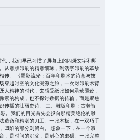
时代，我们早已习惯了屏幕上的闪烁文字和即
。从雕版印刷的精雕细琢，到活字印刷的革故
相传。 《墨影流光：百年印刷术的诗意与技
场穿越时空的文化溯源之旅，一次对印刷术背
匠人精神的时代，去感受纸张如何承载墨迹，
像素的构成，也不探讨数据的传输，而是聚焦
识传播的壮丽史诗。 二、雕版印刷：古老智
光彩。我们的目光首先会投向那精美绝伦的雕
法造诣和精湛的刀工。一张木板，在一双巧手
，凹陷的部分则留白。 想象一下，在一个寂
音，是时间的沉淀，是耐心的磨砺。一张完整