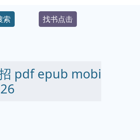
搜索
找书点击
df epub mobi
26