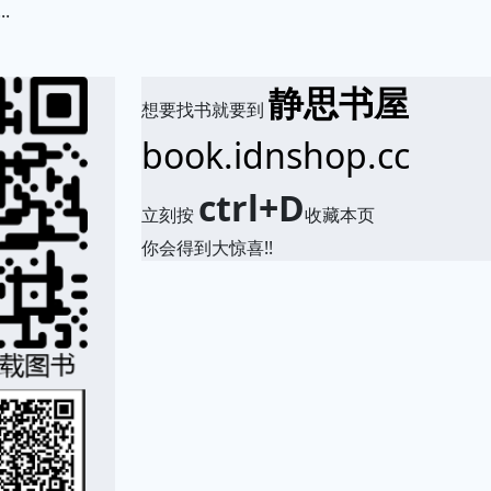
.
静思书屋
想要找书就要到
book.idnshop.cc
ctrl+D
立刻按
收藏本页
你会得到大惊喜!!