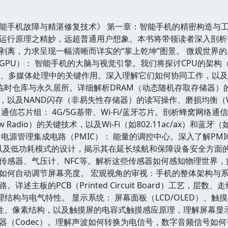
能手机故障与精湛修复技术》 第一章：智能手机的精密构造与工
运行原理之精妙，远超普通用户想象。本书将带领读者深入剖析
剥离，力求呈现一幅清晰而详实的“掌上乾坤”图景。 微观世界的
（GPU）： 智能手机的大脑与视觉引擎。我们将探讨CPU的架构
染、多媒体处理中的关键作用。深入理解它们如何协同工作，以及
的临时仓库与永久居所。详细解析DRAM（动态随机存取存储器）
制，以及NAND闪存（非易失性存储器）的读写操作、磨损均衡（Wea
芯片组： 4G/5G基带、Wi-Fi/蓝牙芯片。剖析蜂窝网络通信的调制解
ew Radio）的关键技术，以及Wi-Fi（如802.11ac/ax）
电源管理集成电路（PMIC）： 能量的调控中心。深入了解PM
功能，以及低功耗模式的设计，揭示其在延长续航和保障设备安全方面
传感器、气压计、NFC等。解析这些传感器如何感知物理世界
何自动调节屏幕亮度。 宏观视角的审视：手机的整体架构与系统交互 
详述主板的PCB（Printed Circuit Board）工艺，
的物理结构与电气特性。 显示系统： 屏幕面板（LCD/OLED）、
特性、像素结构，以及触摸屏的电容式触摸感应原理，理解屏幕显示
器（Codec）。理解声波如何转换为电信号，数字音频信号如何