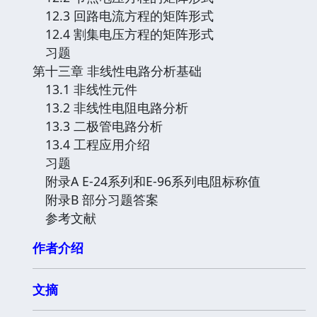
12.3 回路电流方程的矩阵形式
12.4 割集电压方程的矩阵形式
习题
第十三章 非线性电路分析基础
13.1 非线性元件
13.2 非线性电阻电路分析
13.3 二极管电路分析
13.4 工程应用介绍
习题
附录A E-24系列和E-96系列电阻标称值
附录B 部分习题答案
参考文献
作者介绍
文摘