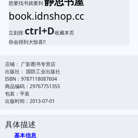
静思书屋
想要找书就要到
book.idnshop.cc
ctrl+D
立刻按
收藏本页
你会得到大惊喜!!
店铺： 广影图书专营店
出版社： 国防工业出版社
ISBN：9787118087604
商品编码：29767751355
包装：平装
出版时间：2013-07-01
具体描述
基本信息