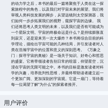
的动力学之后，本书的最后一篇将聚焦于人类在这一探
索旅程中的角色，以及我们对宇宙未来的展望。我们将
审视人类科技发展的脚步，从望远镜到太空探测器，我
们如何一步步拓展我们的视野，窥探宇宙的边缘。 我
们还将思考人类文明的未来，以及我们是否有可能成为
一个星际文明。宇宙的终极命运是什么？是持续膨胀直
到寂灭，还是迎来另一次大爆炸？本书将综合目前的科
学理论，描绘出宇宙可能的几种结局，并引发读者对人
类在浩瀚宇宙中的位置和意义的深刻思考。 《万象之
门：探寻宇宙的奥秘》是一场关于知识、好奇心和哲思
的盛宴。它将带领读者告别日常的喧嚣，仰望星空，沉
浸在宇宙的无限可能之中。本书的目标是激发读者对科
学的兴趣，培养批判性思维，并最终帮助读者建立起一
个更加广阔、更加深刻的宇宙观。它是一扇门，等待着
每一位渴望了解“为什么”的探索者推开。
用户评价