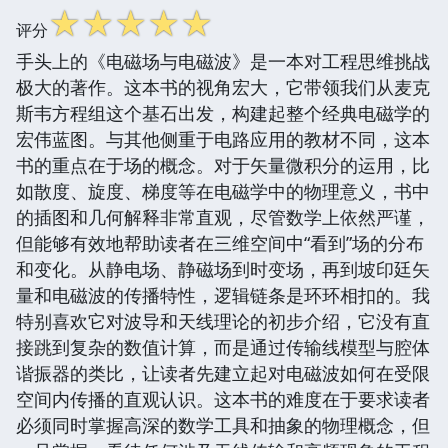
☆
☆
☆
☆
☆
评分
手头上的《电磁场与电磁波》是一本对工程思维挑战
极大的著作。这本书的视角宏大，它带领我们从麦克
斯韦方程组这个基石出发，构建起整个经典电磁学的
宏伟蓝图。与其他侧重于电路应用的教材不同，这本
书的重点在于场的概念。对于矢量微积分的运用，比
如散度、旋度、梯度等在电磁学中的物理意义，书中
的插图和几何解释非常直观，尽管数学上依然严谨，
但能够有效地帮助读者在三维空间中“看到”场的分布
和变化。从静电场、静磁场到时变场，再到坡印廷矢
量和电磁波的传播特性，逻辑链条是环环相扣的。我
特别喜欢它对波导和天线理论的初步介绍，它没有直
接跳到复杂的数值计算，而是通过传输线模型与腔体
谐振器的类比，让读者先建立起对电磁波如何在受限
空间内传播的直观认识。这本书的难度在于要求读者
必须同时掌握高深的数学工具和抽象的物理概念，但