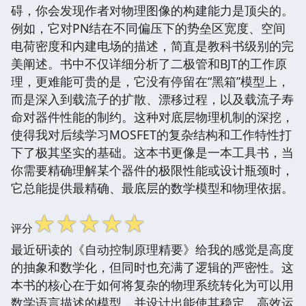
碍，你会发现作者对物理图像的构建能力是顶尖的。
例如，它对PN结在不同偏压下的势垒区宽度、空间
电荷密度和内建电场的描述，简直是教科书级别的完
美阐述。书中不仅详细分析了二极管和BJT的工作原
理，更难能可贵的是，它没有停留在“黑箱”模型上，
而是深入到载流子的扩散、漂移过程，以及载流子寿
命对器件性能的制约。这种对底层物理机制的深挖，
使得我对后续学习MOSFET的复杂结构和工作特性打
下了极其坚实的基础。这本书更像是一本工具书，当
你需要精确理解某个器件的极限性能或设计瓶颈时，
它总能提供最精确、最底层的数学模型和物理依据。
☆
☆
☆
☆
☆
评分
最近研读的《自动控制原理精要》给我的感觉是高度
的抽象和数学化，但同时也充满了逻辑的严密性。这
本书的核心在于如何将复杂的物理系统转化为可以用
数学语言描述的模型，并设计出能使其稳定、高效运