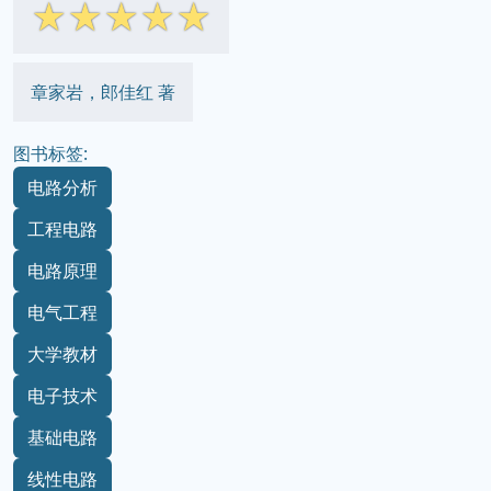
☆
☆
☆
☆
☆
章家岩，郎佳红 著
图书标签:
电路分析
工程电路
电路原理
电气工程
大学教材
电子技术
基础电路
线性电路