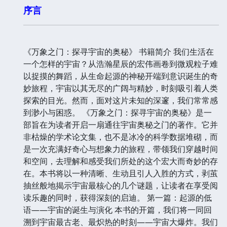
序言
《万象之门：探寻宇宙的奥秘》 书籍简介 我们生活在
一个怎样的宇宙？从浩瀚星辰的宏伟画卷到微观粒子难
以捉摸的舞蹈，从生命起源的神秘开端到意识诞生的奇
妙旅程，宇宙以其无尽的广阔与精妙，时刻吸引着人类
探索的目光。然而，面对这片未知的深邃，我们常常感
到渺小与困惑。 《万象之门：探寻宇宙的奥秘》是一
部旨在为读者开启一扇通往宇宙奥秘之门的著作。它并
非枯燥的学术论文集，也不是冰冷的科学数据堆砌，而
是一次充满好奇心与想象力的旅程，带领我们穿越时间
和空间，去理解和感受我们所处的这个宏大而奇妙的存
在。本书将以一种清晰、生动且引人入胜的方式，剥茧
抽丝般地揭示宇宙最核心的几个谜题，让读者在享受阅
读乐趣的同时，获得深刻的启迪。 第一篇：起源的低
语——宇宙的诞生与演化 本书的开篇，我们将一同回
溯到宇宙最古老、最炽热的时刻——宇宙大爆炸。我们