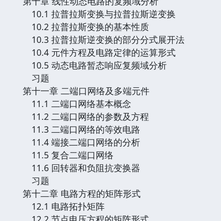
第十章 线性动态电路的复频域分析
10.1 拉普拉斯变换与拉普拉斯逆变换
10.2 拉普拉斯变换的基本性质
10.3 拉普拉斯逆变换的部分分式展开法
10.4 元件方程及电路定律的运算形式
10.5 动态电路暂态响应复频域分析
习题
第十一章 二端口网络及多端元件
11.1 二端口网络基本概念
11.2 二端口网络的参数及方程
11.3 二端口网络的等效电路
11.4 端接二端口网络的分析
11.5 复合二端口网络
11.6 回转器和负阻抗变换器
习题
第十二章 电路方程的矩阵形式
12.1 电路拓扑矩阵
12.2 节点电压方程的矩阵形式