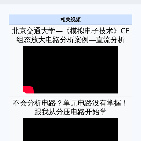
相关视频
北京交通大学—《模拟电子技术》CE
组态放大电路分析案例—直流分析
不会分析电路？单元电路没有掌握！
跟我从分压电路开始学