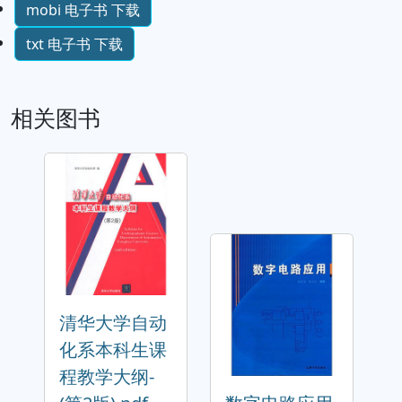
mobi 电子书 下载
txt 电子书 下载
相关图书
清华大学自动
化系本科生课
程教学大纲-