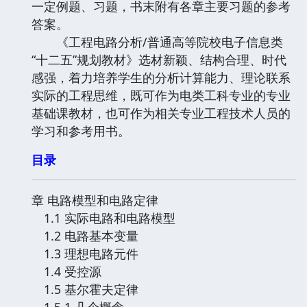
一定例题、习题，书末附有各章主要习题的参考
答案。
《工程电路分析/普通高等院校电子信息类
“十二五”规划教材》选材新颖、结构合理、时代
感强，着力培养学生的分析计算能力、理论联系
实际的工程思维，既可作为电类工科专业的专业
基础课教材，也可作为相关专业工程技术人员的
学习和参考用书。
目录
章 电路模型和电路定律
1.1 实际电路和电路模型
1.2 电路基本变量
1.3 理想电路元件
1.4 受控源
1.5 基尔霍夫定律
1.5.1 几个概念