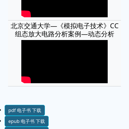
北京交通大学—《模拟电子技术》CC
组态放大电路分析案例—动态分析
pdf 电子书 下载
epub 电子书 下载