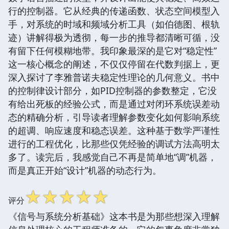
行的控制器。它从经典的传递函数、状态空间模型入
手，对系统的时域和频域分析工具（如伯德图、根轨
迹）讲解得极为透彻，每一步的推导都清晰可循，没
有留下任何模糊地带。我印象最深的是它对“稳定性”
这一核心概念的阐述，不仅仅停留在代数判据上，更
深入探讨了李雅普诺夫稳定性理论的几何意义。书中
的控制律设计部分，如PID控制器的参数整定，它没
有给出死板的经验公式，而是通过对闭环系统误差动
态的精确分析，引导读者理解参数变化如何影响系统
的超调、响应速度和稳态误差。这种基于数学严谨性
进行的工程优化，比那些仅凭经验的调试方法高明太
多了。读完后，我感觉自己不再是简单地“调”机器，
而是真正开始“设计”机器的动态行为。
☆
☆
☆
☆
☆
评分
《信号与系统分析基础》这本书是为那些想深入理解