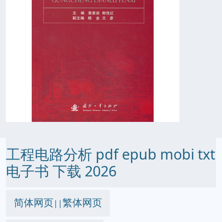
工程电路分析 pdf epub mobi txt
电子书 下载 2026
简体网页
繁体网页
||