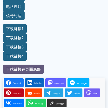
电路设计
信号处理
下载链接1
下载链接2
下载链接3
下载链接4
下载链接在页面底部
facebook
linkedin
mastodon
messenger
pinterest
reddit
telegram
twitter
viber
vkontakte
whatsapp
复制链接