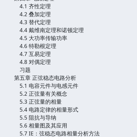
4.1 齐性定理
4.2 叠加定理
4.3 替代定理
4.4 戴维南定理和诺顿定理
4.5 大功率传输功率
4.6 特勒根定理
4.7 互易定理
4.8 对偶定理
习题
第五章 正弦稳态电路分析
5.1 电容元件与电感元件
5.2 正弦量有关概念
5.3 正弦量的相量
5.4 电路定律的相量形式
5.5 阻抗与导纳
5.6 相量图及其应用
5.7 IE：弦稳态电路相量分析方法