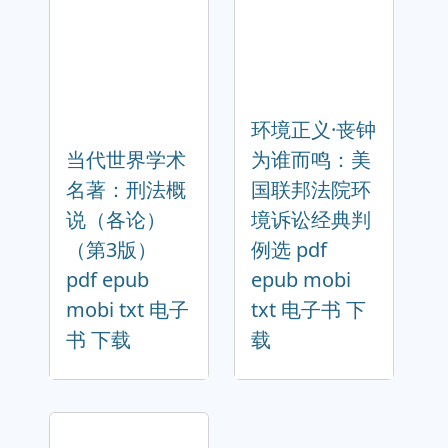
环境正义·丧钟
当代世界学术
为谁而鸣：美
名著：刑法概
国联邦法院环
说（各论）
境诉讼经典判
（第3版）
例选 pdf
pdf epub
epub mobi
mobi txt 电子
txt 电子书 下
书 下载
载