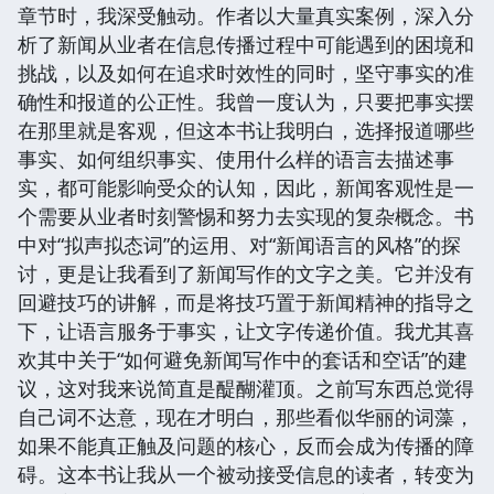
章节时，我深受触动。作者以大量真实案例，深入分
析了新闻从业者在信息传播过程中可能遇到的困境和
挑战，以及如何在追求时效性的同时，坚守事实的准
确性和报道的公正性。我曾一度认为，只要把事实摆
在那里就是客观，但这本书让我明白，选择报道哪些
事实、如何组织事实、使用什么样的语言去描述事
实，都可能影响受众的认知，因此，新闻客观性是一
个需要从业者时刻警惕和努力去实现的复杂概念。书
中对“拟声拟态词”的运用、对“新闻语言的风格”的探
讨，更是让我看到了新闻写作的文字之美。它并没有
回避技巧的讲解，而是将技巧置于新闻精神的指导之
下，让语言服务于事实，让文字传递价值。我尤其喜
欢其中关于“如何避免新闻写作中的套话和空话”的建
议，这对我来说简直是醍醐灌顶。之前写东西总觉得
自己词不达意，现在才明白，那些看似华丽的词藻，
如果不能真正触及问题的核心，反而会成为传播的障
碍。这本书让我从一个被动接受信息的读者，转变为