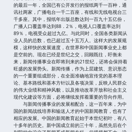
的最后一年，全国已有公开发行的报纸两千一百种，通
讯社两家，广播电台一千二百座，有线和无线电视台三
千多座。其中，报纸年出版总数达到一百九十五亿份，
广播人口覆盖率达到88．2％，电视人口覆盖率达到
89％，电视受众超过九亿。与此同时，全国各类新闻从
业人员的总数，也已超过五十五万人。这样大的发展规
模，这样快的发展速度，在世界和中国新闻事业史上都
是空前的。现在已经是世纪之交，回顾既往，盱衡未
来，新闻传播事业在即将到来的21世纪，还将会保持着
旺盛的发展势头。新闻传播，作为上层建筑、意识形态
的一个重要组成部分，在全面准确地宣传党的基本理
论、基本路线和基本方针以及各项决策，反映人民群众
的伟大业绩和精神风貌，以及推动改革开放和社会主义
现代化建设等方面，必将继续发挥着重要的导向作用。
与新闻传播事业的发展相配合，这一百年来，为中
国的新闻战线培养和输送人才的中国新闻教育，也有了
相应的发展。中国的新闻教育起始于本世纪初叶，有八
十多年的历史。新中国成立前的三十年，虽然先后在个