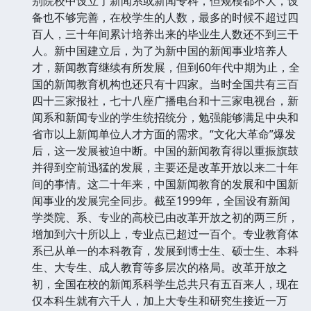
别院校中设立了新闻系或新闻专科，但规模都不大，设
备也不够完善，在校学生的人数，最多的时候不超过四
百人，三十年间累计培养出来的毕业生人数还不到三干
人。新中国建立后，为了为新中国的新闻事业培养人
才，新闻教育继续有所发展，但到60年代中期为止，全
国的新闻教育机构也还只有十四家。当时全国共有三百
四十三家报社，七十八座广播电台和十三家电视台，新
闻系和新闻专业的学生统招统分，勉强能够满足中央和
省市以上新闻单位人才方面的需求。“文化大革命”爆发
后，这一发展被迫中断。中国的新闻教育得以重振旗鼓
并得到空前迅猛的发展，主要还是改革开放以来二十年
间的事情。这二十年来，中国新闻教育的发展和中国新
闻事业的发展完全同步。截至1999年，全国设有新闻
学类院、系、专业的高校已由改革开放之初的两三所，
增加到六十所以上，专业点已超过一百个。专业教育体
系已从单一的本科教育，发展到博士生、硕士生、本科
生、大专生、成人教育等多层次的格局。改革开放之
初，全国在校的新闻系科学生总共只有五百来人，现在
仅本科生就有六千人，加上大专生和研究生接近一万