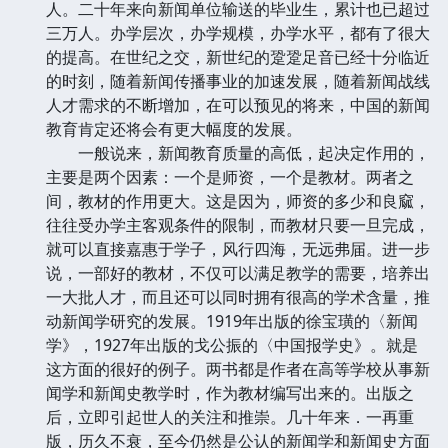
人。二十年来向新闻单位输送的毕业生，累计也已超过
三万人。办学层次，办学规模，办学水平，都有了很大
的提高。在世纪之交，新世纪的跫跫足音已经十分临近
的时刻，随着新闻传播事业的加速发展，随着新闻战线
人才需求的不断增加，在可以预见的将来，中国的新闻
教育肯定还将会有更大幅度的发展。
一般说来，新闻教育质量的高低，起决定作用的，
主要是两个因素：一个是师资，一个是教材。两者之
间，教材的作用更大。这是因为，师资的多少和良窳，
往往受办学主客观条件的限制，而教材只要一旦完成，
就可以直接嘉惠于学子，风行四海，无远弗届。进一步
说，一部好的教材，不仅可以满足教学的需要，培养出
一大批人才，而且还可以同时拥有很高的学术含量，推
动新闻学研究的发展。1919年出版的徐宝璜的〈新闻
学》，1927年出版的戈公振的〈中国报学史》。就是
这方面的很好的例子。两书都是作者在高等学校从事新
闻学和新闻史教学时，作为教材编写出来的。出版之
后，立即引起世人的关注和推崇。几十年来．一再重
版，历久不衰，至今仍然是公认的新闻学和新闻史方面