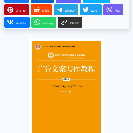
pinterest
reddit
telegram
twitter
viber
vkontakte
whatsapp
复制链接