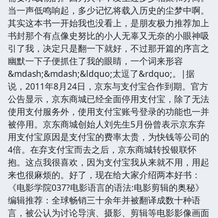
当一声低鸣响起，多少记忆将载入历史的尘梦中啊。
其实这本书一开始我也没看上，是朋友极力推荐加上
书封那个有点像史努比的小人无辜又无奈的小眼神吸
引了我，决定只是翻一下就好，不过那开篇的序言之
幽默一下子便抓住了我的眼睛，一个词来形容
&mdash;&mdash;&ldquo;太逗了&rdquo;。|据
说，2011年8月24日，京东与支付宝合作到期。官方
公告显示，京东商城已经全面停用支付宝，除了无法
使用支付服务外，使用支付宝账号登录的功能也一并
被停用。京东商城创始人刘先生5月份曾表示京东弃
用支付宝原因是支付宝的费率太贵，为快钱等公司的
4倍。在弃支付宝而去之后，京东商城转投银联怀
抱。这点我很喜欢，因为支付宝我从来就不用，用起
来也很麻烦的。好了，现在给大家介绍两本好书：
《电影学院037?电影语言的语法:电影剪辑的奥秘》
编辑推荐：全球畅销三十余年并被翻译成数十种语
言，被公认为讨论导演、摄影、剪辑等电影影像画面