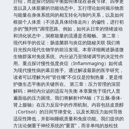
介绍，而是探讨阴阳平衡如何体现在昼夜节律、四季更
迭以及人体脏腑的功能动态中。五行理论如何揭示物质
与能量在身体系统间的相互转化与制约关系，以及如何
根据个人体质（不涉及具体经络走向）的偏性，进行初
步的“预判性”调理思路。例如，如何从日常的情绪波动
和消化状态中，洞察能量的流通是否顺畅。 第二章：
现代科学的佐证：肠道菌群与炎症的隐秘关联 我们将
目光投向现代生物学的前沿发现。本章详细阐述肠道微
生物群落对免疫系统、内分泌乃至情绪调节的决定性作
用。重点探讨慢性低度炎症（Inflammaging）如何成
为现代慢性病的幕后推手。通过解读最新的医学研究，
读者可以理解为何“管住嘴”不仅仅是控制热量，更是维
护微生态平衡的关键所在。 第三章：压力管理的深层
解码：神经内分泌的适应与失衡 本章聚焦于现代人普
遍面临的压力困境。我们将解析HPA轴（下丘脑-垂体-
肾上腺轴）在压力反应中的作用机制。内容包括皮质醇
（Cortisol）的日间节律变化，以及长期压力如何导致
适应性降低，并影响睡眠质量和免疫功能。我们提供的
方法论侧重于神经系统的“重置”，而非单纯的放松技