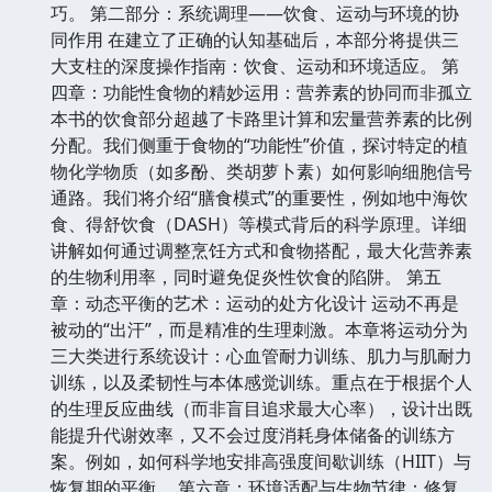
巧。 第二部分：系统调理——饮食、运动与环境的协
同作用 在建立了正确的认知基础后，本部分将提供三
大支柱的深度操作指南：饮食、运动和环境适应。 第
四章：功能性食物的精妙运用：营养素的协同而非孤立
本书的饮食部分超越了卡路里计算和宏量营养素的比例
分配。我们侧重于食物的“功能性”价值，探讨特定的植
物化学物质（如多酚、类胡萝卜素）如何影响细胞信号
通路。我们将介绍“膳食模式”的重要性，例如地中海饮
食、得舒饮食（DASH）等模式背后的科学原理。详细
讲解如何通过调整烹饪方式和食物搭配，最大化营养素
的生物利用率，同时避免促炎性饮食的陷阱。 第五
章：动态平衡的艺术：运动的处方化设计 运动不再是
被动的“出汗”，而是精准的生理刺激。本章将运动分为
三大类进行系统设计：心血管耐力训练、肌力与肌耐力
训练，以及柔韧性与本体感觉训练。重点在于根据个人
的生理反应曲线（而非盲目追求最大心率），设计出既
能提升代谢效率，又不会过度消耗身体储备的训练方
案。例如，如何科学地安排高强度间歇训练（HIIT）与
恢复期的平衡。 第六章：环境适配与生物节律：修复