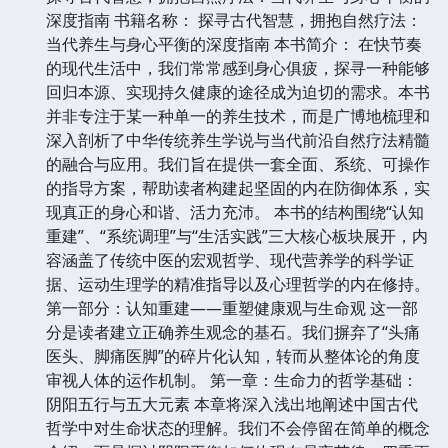
深度指南 书籍名称： 探寻古代智慧，拥抱自然疗法：
当代养生与身心平衡的深度指南 本书简介： 在快节奏
的现代生活中，我们常常感到身心俱疲，探寻一种能够
回归本源、实现持久健康的途径成为迫切的需求。本书
并非专注于某一种单一的养生技术，而是广博地梳理和
深入剖析了中华传统养生学说与当代前沿自然疗法精髓
的融合与应用。我们旨在提供一套全面、系统、可操作
的指导方案，帮助读者构建起坚固的内在防御体系，实
现真正的身心和谐、活力充沛。 本书的结构围绕“认知
重建”、“系统调理”与“生活实践”三大核心板块展开，内
容涵盖了传统中医的宏观哲学、现代营养学的科学证
据、运动生理学的精准指导以及心理哲学的内在修持。
第一部分：认知重建——重塑健康观与生命观 这一部
分是读者建立正确养生观念的基石。我们摒弃了“头痛
医头、脚痛医脚”的碎片化认知，转而从整体论的角度
审视人体的运作机制。 第一章：生命力的哲学基础：
阴阳五行与五大元素 本章将深入浅出地阐述中国古代
哲学中对生命状态的理解。我们不会停留在简单的概念