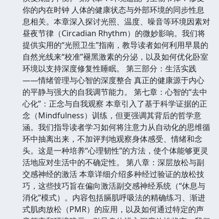
你的内在时钟 人体的健康状态与外部环境的同步性息
息相关。本章深入探讨光照、温度、噪音等环境因素对
昼夜节律（Circadian Rhythm）的微妙影响。我们将
提供实用的“光照卫生”指南，教导读者如何利用早晨的
自然光线来“校准”褪黑激素的分泌，以及如何优化卧室
环境以支持深度修复性睡眠。 第三部分：生活实践
——情绪管理与心智的深度整合 真正的健康源于内心
的平静与强大的自我调节能力。 第七章：心智的“去中
心化”：正念与自我观察 本章引入了基于科学证据的正
念（Mindfulness）训练，但更强调其背后的哲学意
涵。我们指导读者学习如何将注意力从自动化的思维循
环中抽离出来，不加评判地观察身体感受、情绪和念
头。这是一种培养“心理韧性”的方法，使个体能够更灵
活地应对生活中的不确定性。 第八章：深层放松与副
交感神经的激活 本章详细介绍多种经过验证的放松技
巧，这些技巧旨在偏向激活副交感神经系统（“休息与
消化”模式）。内容包括膈肌呼吸法的精确练习、渐进
式肌肉放松（PMR）的应用，以及如何通过特定的声