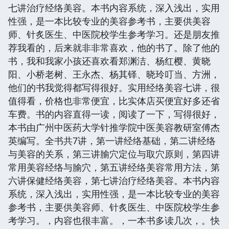
七讲治疗经络美容。本书内容系统，深入浅出，实用
性强，是一本比较专业的美容参考书，主要供美容
师、针炙医生、中医院校学生参考学习。还是朋友推
荐我看的，后来就非非常喜欢，他的书了。除了他的
书，我和我家小孩还喜欢看郑渊洁、杨红樱、黄晓
阳、小桥老树、王永杰、杨其铎、晓玲叮当、方洲，
他们的书我觉得都写得很好。实用经络美容七讲，很
值得看，价格也非常便宜，比实体店买便宜好多还省
车费。书的内容直得一读，阅读了一下，写得很好，
本书由广州中医药大学针推学院中医美容教研室傅杰
英编写。全书共7讲，第一讲经络基础，第二讲经络
与美容的关系，第三讲腧穴定位与取穴原则，第四讲
常用美容经络与腧穴，第五讲经络美容常用方法，第
六讲保健经络美容，第七讲治疗经络美容。本书内容
系统，深入浅出，实用性强，是一本比较专业的美容
参考书，主要供美容师、针炙医生、中医院校学生参
考学习。，内容也很丰富。，一本书多读几次，。快