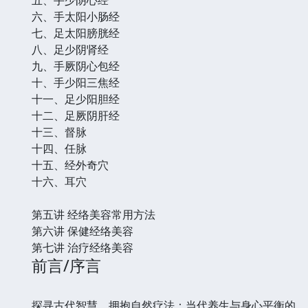
六、手太阳小肠经
七、足太阳膀胱经
八、足少阴肾经
九、手厥阴心包经
十、手少阳三焦经
十一、足少阳胆经
十二、足厥阴肝经
十三、督脉
十四、任脉
十五、经外奇穴
十六、耳穴
第五讲 经络美容常用方法
第六讲 保健经络美容
第七讲 治疗经络美容
前言/序言
探寻古代智慧，拥抱自然疗法：当代养生与身心平衡的