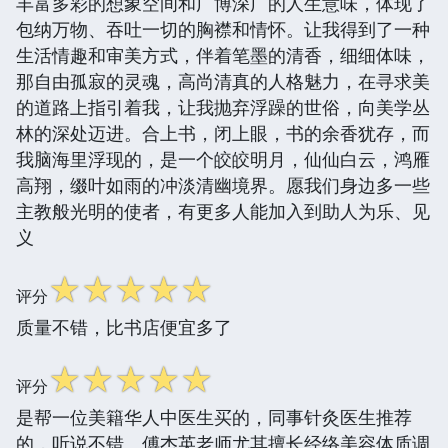
丰富多彩的想象空间和广博深广的人生意味，体现了
包纳万物、吞吐一切的胸襟和情怀。让我得到了一种
生活情趣和审美方式，伴着笔墨的清香，细细体味，
那自由孤寂的灵魂，高尚清真的人格魅力，在寻求美
的道路上指引着我，让我抛弃浮躁的世俗，向美学丛
林的深处迈进。合上书，闭上眼，书的余香犹存，而
我脑海里浮现的，是一个皎皎明月，仙仙白云，鸿雁
高翔，缀叶如雨的冲淡清幽境界。愿我们身边多一些
主教般光明的使者，有更多人能加入到助人为乐、见
义
☆
☆
☆
☆
☆
评分
质量不错，比书店便宜多了
☆
☆
☆
☆
☆
评分
是帮一位美籍华人中医生买的，同事针灸医生推荐
的，听说不错。傅杰英老师尤其擅长经络美容体质调