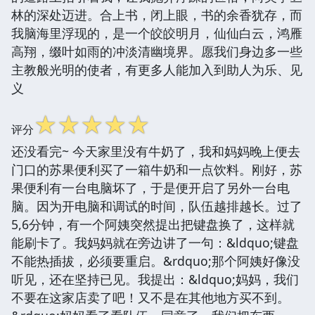
林的深处迈进。合上书，闭上眼，书的余香犹存，而
我脑海里浮现的，是一个皎皎明月，仙仙白云，鸿雁
高翔，缀叶如雨的冲淡清幽境界。愿我们身边多一些
主教般光明的使者，有更多人能加入到助人为乐、见
义
☆
☆
☆
☆
☆
评分
还没看完~ 今天家里没有牛奶了，我和妈妈晚上便去
门口的苏果便利买了一箱牛奶和一点饮料。刚好，苏
果便利有一台电脑坏了，于是便开启了另外一台电
脑。因为开电脑和调试的时间，队伍越排越长。过了
5,6分钟，有一个阿姨突然提出把键盘换了，这样就
能刷卡了。我妈妈就在旁边讲了一句：&ldquo;键盘
不能热插拔，必须要重启。&rdquo;那个阿姨好像没
听见，还在坚持已见。我提出：&ldquo;妈妈，我们
不要在这家店卖了吧！又不是在其他地方买不到。