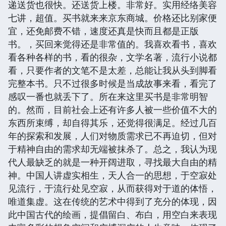
递送货也很快。还送货上楼。非常好。实用经络美容
七讲，超值。买书就来来京东商城。价格还比别家便
宜，还免邮费不错，速度还真是快而且都是正版
书。，买回来觉得还是非常值的。我喜欢看书，喜欢
看各种各样的书，看的很杂，文学名著，流行小说都
看，只要作者的文笔不是太差，总能让我从头到脚看
完整本书。只不过很多时候是当成故事来看，看完了
感叹一番也就丢下了。所在来这里买书是非常明智
的。然而，目前社会上还有许多人被一些价值不大的
东西所束缚，却自得其乐，还觉得很满足。经过几百
年的探索和发展，人们对物质需求已不再迫切，但对
于精神自由的需求却无端被抹杀了。总之，我认为现
代人最缺乏的就是一种开阔进取，寻找最大自由的精
神。中国人讲虚实相生，天人合一的思想，于空寂处
见流行，于流行处见空寂，从而获得对于道的体悟，
唯道集虚。这在传统的艺术中得到了充分的体现，因
此中国古代的绘画，提倡留白、布白，用空白来表现