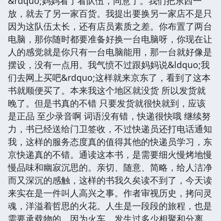
&rdquo;妈妈看了看队伍，同意了。我们把东西一
放，就去了另一家百货。我提出要换另一家店不是只
因为这队伍太长，还有店员素质之差。你布置了两台
电脑，那你随时都要准备好换一台电脑呀，你现在让
人的感觉就是你只有一台电脑能用，那一台就好像是
摆设，没有一点用。我气愤不过跟妈妈说&ldquo;我
们去网上买吧&rdquo;这样就来京东了，看到了这本
书就顺便买了。本来我这个地区就没货 所以发货就
晚了。但是书真的不错 只要发货就很快就到，应该
是正品 至少录音啊 词语没有错，快递很快哦 继续努
力，书已经送给门卫签收，不过快递员还打电话通知
我，这样的服务态度真的值得其他的快递员学习，东
京快递真的不错。通读这本书，是需要细火慢烤地慢
慢品味和幽寂沉思的。亲切、随意、简略，给人洁净
而又深沉的感触，这样的书我久矣读不到了，今天读
来实在是一件叫人高兴之事。作者审视历史，拷问灵
魂，洋溢着哲思的火花。人生是一段段的旅程，也是
需要承载物的。因为火车，发生过多少相聚和分离。