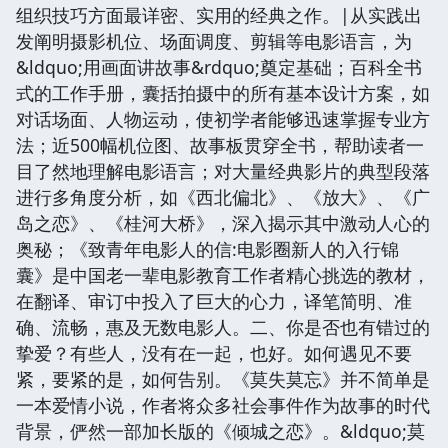
组织技巧方面最详密、实用的经典之作。|从实践出
发阐明摄影机位、场面调度、剪辑等电影语言，为
&ldquo;用画面讲故事&rdquo;奠定基础；百科全书
式的工作手册，囊括拍摄中的所有基本设计方案，如
对话场面、人物运动，使初学者能够迅速掌握专业方
法；近500幅机位图、故事板贯穿全书，帮助读者一
目了然地理解电影语言；对大量经典影片的典型段落
进行多角度分析，如《西北偏北》、《放大》、《广
岛之恋》、《桂河大桥》，深入揭示其中激动人心的
奥秘；《致青年电影人的信:电影圈新人的入行锦
囊》是中国老一辈电影教育工作者精心挑选的教材，
在翻译、审订中投入了巨大的心力，译笔简明、准
确、流畅，惠及无数电影人。二、你是否也有错过的
挚爱？有些人，没有在一起，也好。如何遇见不要
紧，要紧的是，如何告别。《莫失莫忘》并不简单是
一本爱情小说，作者将众多社会事件作为故事的时代
背景，俨然一部加长版的《倾城之恋》。&ldquo;莫