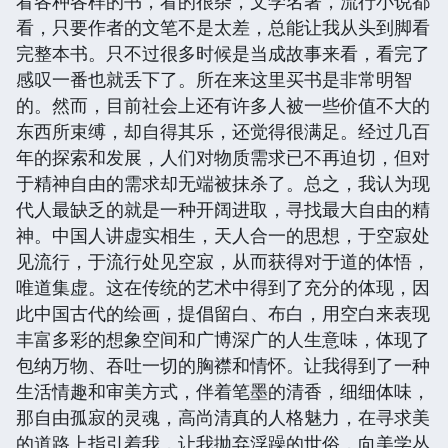
看各种各样的书，看的很杂，文学名著，流行小说都
看，只要作者的文笔不是太差，总能让我从头到脚看
完整本书。只不过很多时候是当成故事来看，看完了
感叹一番也就丢下了。所在来这里买书是非常明智
的。然而，目前社会上还有许多人被一些价值不大的
东西所束缚，却自得其乐，还觉得很满足。经过几百
年的探索和发展，人们对物质需求已不再迫切，但对
于精神自由的需求却无端被抹杀了。总之，我认为现
代人最缺乏的就是一种开阔进取，寻找最大自由的精
神。中国人讲虚实相生，天人合一的思想，于空寂处
见流行，于流行处见空寂，从而获得对于道的体悟，
唯道集虚。这在传统的艺术中得到了充分的体现，因
此中国古代的绘画，提倡留白、布白，用空白来表现
丰富多彩的想象空间和广博深广的人生意味，体现了
包纳万物、吞吐一切的胸襟和情怀。让我得到了一种
生活情趣和审美方式，伴着笔墨的清香，细细体味，
那自由孤寂的灵魂，高尚清真的人格魅力，在寻求美
的道路上指引着我，让我抛弃浮躁的世俗，向美学丛