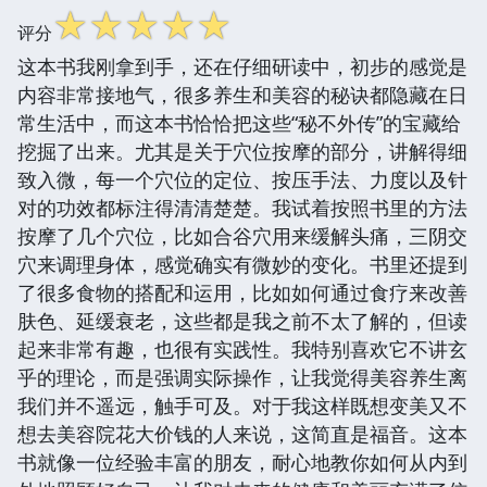
☆
☆
☆
☆
☆
评分
这本书我刚拿到手，还在仔细研读中，初步的感觉是
内容非常接地气，很多养生和美容的秘诀都隐藏在日
常生活中，而这本书恰恰把这些“秘不外传”的宝藏给
挖掘了出来。尤其是关于穴位按摩的部分，讲解得细
致入微，每一个穴位的定位、按压手法、力度以及针
对的功效都标注得清清楚楚。我试着按照书里的方法
按摩了几个穴位，比如合谷穴用来缓解头痛，三阴交
穴来调理身体，感觉确实有微妙的变化。书里还提到
了很多食物的搭配和运用，比如如何通过食疗来改善
肤色、延缓衰老，这些都是我之前不太了解的，但读
起来非常有趣，也很有实践性。我特别喜欢它不讲玄
乎的理论，而是强调实际操作，让我觉得美容养生离
我们并不遥远，触手可及。对于我这样既想变美又不
想去美容院花大价钱的人来说，这简直是福音。这本
书就像一位经验丰富的朋友，耐心地教你如何从内到