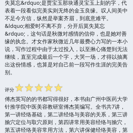
失莫忘&rdquo;是贾宝玉那块通灵宝玉上刻的字，代
表着一段看似完美实则无终的金玉良缘。叹人间美中
不足今方信，纵然是举案齐眉，到底意难平。
&ldquo;相爱时不离不弃，分开后莫失莫忘
&rdquo;，这句话是秋微对感情的信仰，也是她对善
缘的执念。才女作家秋微近几年最费心力写的一本小
说，写作过程中由于太过投入，以至揪心痛楚到无法
继续，直至完成最后一个字，大哭一场，才得以抽离
出这份情感，也算是对自己前一段写作生涯的完美告
别。
☆
☆
☆
☆
☆
评分
傅杰英写的的书都写得很好，本书由广州中医药大学
针推学院中医美容教研室傅杰英编写。全书共7讲，
第一讲经络基础，第二讲经络与美容的关系，第三讲
腧穴定位与取穴原则，第四讲常用美容经络与腧穴，
第五讲经络美容常用方法，第六讲保健经络美容，第