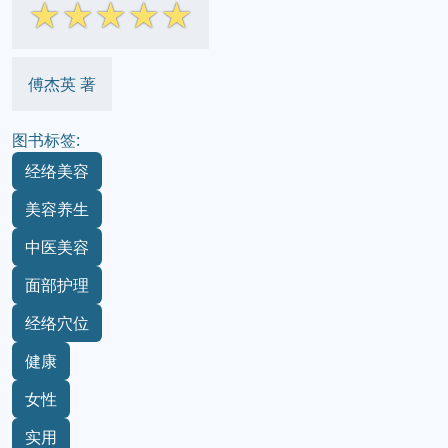
☆
☆
☆
☆
☆
傅杰英 著
图书标签:
经络美容
美容养生
中医美容
面部护理
经络穴位
健康
女性
实用