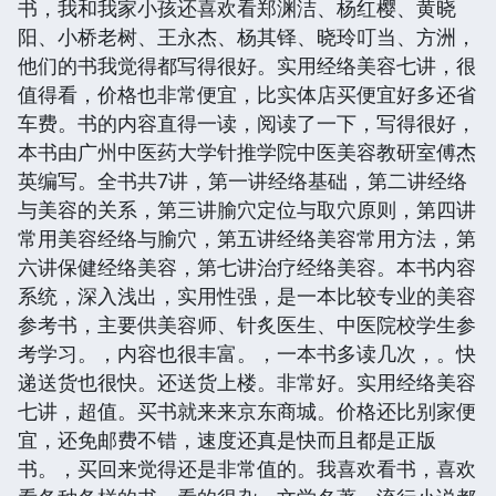
书，我和我家小孩还喜欢看郑渊洁、杨红樱、黄晓
阳、小桥老树、王永杰、杨其铎、晓玲叮当、方洲，
他们的书我觉得都写得很好。实用经络美容七讲，很
值得看，价格也非常便宜，比实体店买便宜好多还省
车费。书的内容直得一读，阅读了一下，写得很好，
本书由广州中医药大学针推学院中医美容教研室傅杰
英编写。全书共7讲，第一讲经络基础，第二讲经络
与美容的关系，第三讲腧穴定位与取穴原则，第四讲
常用美容经络与腧穴，第五讲经络美容常用方法，第
六讲保健经络美容，第七讲治疗经络美容。本书内容
系统，深入浅出，实用性强，是一本比较专业的美容
参考书，主要供美容师、针炙医生、中医院校学生参
考学习。，内容也很丰富。，一本书多读几次，。快
递送货也很快。还送货上楼。非常好。实用经络美容
七讲，超值。买书就来来京东商城。价格还比别家便
宜，还免邮费不错，速度还真是快而且都是正版
书。，买回来觉得还是非常值的。我喜欢看书，喜欢