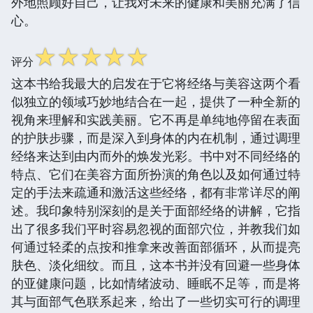
外地照顾好自己，让我对未来的健康和美丽充满了信
心。
☆
☆
☆
☆
☆
评分
这本书给我最大的启发在于它将经络与美容这两个看
似独立的领域巧妙地结合在一起，提供了一种全新的
视角来理解和实践美丽。它不再是单纯地停留在表面
的护肤步骤，而是深入到身体的内在机制，通过调理
经络来达到由内而外的焕发光彩。书中对不同经络的
特点、它们在美容方面所扮演的角色以及如何通过特
定的手法来疏通和激活这些经络，都有非常详尽的阐
述。我印象特别深刻的是关于面部经络的讲解，它指
出了很多我们平时容易忽视的面部穴位，并教我们如
何通过轻柔的点按和推拿来改善面部循环，从而提亮
肤色、淡化细纹。而且，这本书并没有回避一些身体
的亚健康问题，比如情绪波动、睡眠不足等，而是将
其与面部气色联系起来，给出了一些切实可行的调理