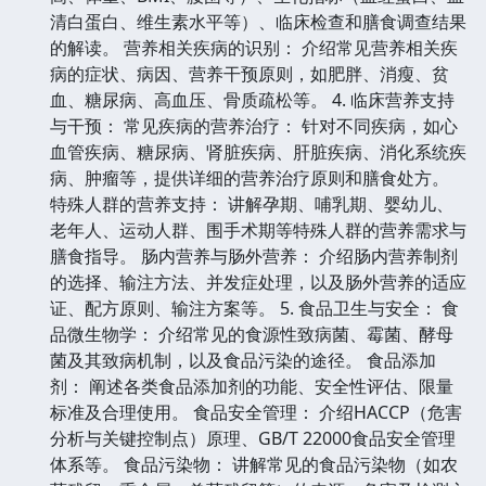
清白蛋白、维生素水平等）、临床检查和膳食调查结果
的解读。 营养相关疾病的识别： 介绍常见营养相关疾
病的症状、病因、营养干预原则，如肥胖、消瘦、贫
血、糖尿病、高血压、骨质疏松等。 4. 临床营养支持
与干预： 常见疾病的营养治疗： 针对不同疾病，如心
血管疾病、糖尿病、肾脏疾病、肝脏疾病、消化系统疾
病、肿瘤等，提供详细的营养治疗原则和膳食处方。
特殊人群的营养支持： 讲解孕期、哺乳期、婴幼儿、
老年人、运动人群、围手术期等特殊人群的营养需求与
膳食指导。 肠内营养与肠外营养： 介绍肠内营养制剂
的选择、输注方法、并发症处理，以及肠外营养的适应
证、配方原则、输注方案等。 5. 食品卫生与安全： 食
品微生物学： 介绍常见的食源性致病菌、霉菌、酵母
菌及其致病机制，以及食品污染的途径。 食品添加
剂： 阐述各类食品添加剂的功能、安全性评估、限量
标准及合理使用。 食品安全管理： 介绍HACCP（危害
分析与关键控制点）原理、GB/T 22000食品安全管理
体系等。 食品污染物： 讲解常见的食品污染物（如农