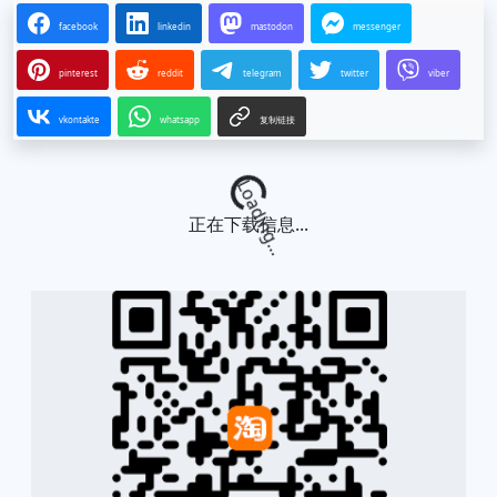
facebook
linkedin
mastodon
messenger
pinterest
reddit
telegram
twitter
viber
vkontakte
whatsapp
复制链接
Loading...
正在下载信息...