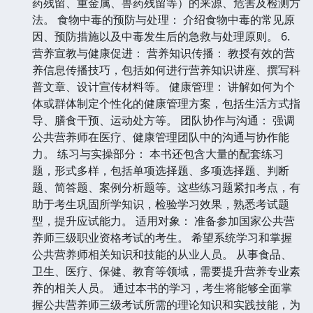
药残留、重金属、兽药残留等）的来源、危害及检测方
法。 食物中毒的预防与处理： 介绍食物中毒的常见原
因、预防措施以及中毒发生后的急救与处理原则。 6.
营养宣教与健康促进： 营养知识传播： 教授有效的营
养信息传播技巧，包括如何进行营养知识讲座、撰写科
普文章、设计宣传材料等。 健康管理： 讲解如何为个
体或群体制定个性化的健康管理方案，包括生活方式指
导、膳食干预、运动处方等。 团队协作与沟通： 强调
公共营养师在医疗、健康管理团队中的沟通与协作能
力。 练习与实操部分： 本书还包含大量的配套练习
题，形式多样，包括单项选择题、多项选择题、判断
题、简答题、案例分析题等。这些练习题紧扣考点，有
助于考生巩固所学知识，检验学习效果，熟悉考试题
型，提升应试能力。 适用对象： 准备参加国家公共营
养师三级职业资格考试的考生。 希望系统学习和掌握
公共营养师相关知识和技能的从业人员。 从事食品、
卫生、医疗、保健、教育等领域，需要提升营养专业素
养的相关人员。 通过本书的学习，考生将能够全面掌
握公共营养师三级考试所需的理论知识和实践技能，为