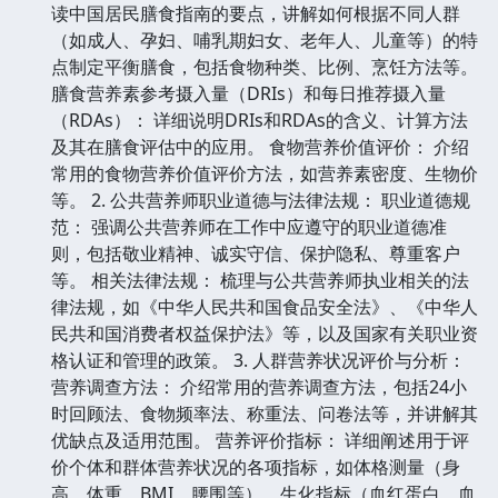
读中国居民膳食指南的要点，讲解如何根据不同人群
（如成人、孕妇、哺乳期妇女、老年人、儿童等）的特
点制定平衡膳食，包括食物种类、比例、烹饪方法等。
膳食营养素参考摄入量（DRIs）和每日推荐摄入量
（RDAs）： 详细说明DRIs和RDAs的含义、计算方法
及其在膳食评估中的应用。 食物营养价值评价： 介绍
常用的食物营养价值评价方法，如营养素密度、生物价
等。 2. 公共营养师职业道德与法律法规： 职业道德规
范： 强调公共营养师在工作中应遵守的职业道德准
则，包括敬业精神、诚实守信、保护隐私、尊重客户
等。 相关法律法规： 梳理与公共营养师执业相关的法
律法规，如《中华人民共和国食品安全法》、《中华人
民共和国消费者权益保护法》等，以及国家有关职业资
格认证和管理的政策。 3. 人群营养状况评价与分析：
营养调查方法： 介绍常用的营养调查方法，包括24小
时回顾法、食物频率法、称重法、问卷法等，并讲解其
优缺点及适用范围。 营养评价指标： 详细阐述用于评
价个体和群体营养状况的各项指标，如体格测量（身
高、体重、BMI、腰围等）、生化指标（血红蛋白、血