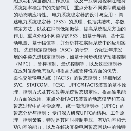
绍原动机调速器的工作原理，以及一次调频控制在维持
系统频率稳定中的关键作用，重点分析不同类型调速器
的动态响应特性。 电力系统稳定器的设计与应用： 阐
述电力系统稳定器（PSS）的原理，包括其结构、参数
整定方法，以及在抑制低频振荡、提高系统阻尼方面的
作用。重点介绍不同类型的PSS，如基于导纳、基于差
动电量、基于幅值等，并分析其在实际系统中的应用案
例。 先进稳定控制器（ASC）的研究： 介绍近年来发
展的各类先进稳定控制器，如基于同步机模型预测控制
（MPC）、鲁棒控制、最优控制等，以及这些控制器
在应对复杂暂态扰动和提高系统鲁棒性方面的优势。
柔性交流输电系统（FACTS）的暂态控制： 详细阐述
SVC、STATCOM、TCSC、UPFC等FACTS装置的基本原
理、控制方式及其在改善系统暂态稳定性、提高输电能
力方面的应用。重点分析FACTS装置的动态模型和其在
暂态过程中的补偿原理。 统一潮流控制器（UPFC）的
暂态分析与控制： 专门深入研究UPFC的结构、工作原
理、控制策略，特别是其同时控制电压、有功功率和无
功功率的能力，以及在解决复杂电网暂态问题中的独特