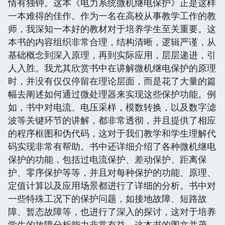
情有独钟。这本《电力系统微机继电保护》正是这样
一本难得的佳作。作为一名在高校从事教学工作的教
师，我深知一本好的教材对于培养学生至关重要。这
本书的内容组织非常合理，结构清晰，逻辑严谨，从
基础概念到深入原理，再到实际应用，层层递进，引
人入胜。我尤其欣赏书中在讲解微机继电保护的原理
时，并没有仅仅停留在理论层面，而是花了大量的篇
幅去阐述如何通过微处理器来实现这些保护功能。例
如，书中对电流、电压采样，模数转换，以及数字滤
波等关键环节的讲解，都非常透彻，并且提供了相应
的程序框图和伪代码，这对于我们教学和学生理解代
码实现非常有帮助。书中还详细介绍了各种微机继电
保护的功能，包括过电流保护、差动保护、距离保
护、零序保护等等，并且对每种保护的功能、原理、
定值计算以及应用场景都进行了详细的分析。书中对
一些特殊工况下的保护问题，如接地故障、短路故
障、暂态故障等，也进行了深入的探讨，这对于培养
学生的故障分析能力非常有益。这本书的图文并茂，