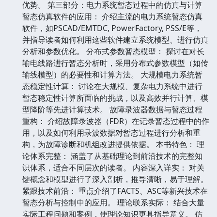
优势。 第三部分：电力系统暂态过程中的仿真与计算
暂态仿真软件的应用： 介绍主流的电力系统暂态仿真
软件，如PSCAD/EMTDC, PowerFactory, PSS/E等，
并指导读者如何利用这些软件建立系统模型、进行仿真
分析和参数优化。 分布式参数暂态模型： 探讨在对长
输电线路进行暂态分析时，采用分布式参数模型（如传
输线模型）的必要性和计算方法。 大规模电力系统暂
态稳定性计算： 讨论在大规模、复杂电力系统中进行
暂态稳定性计算所面临的挑战，以及高效并行计算、模
型降阶等先进计算技术。 故障录波器数据与暂态过程
重构： 介绍故障录波器（FDR）在记录暂态过程中的作
用，以及如何利用录波数据对暂态过程进行分析和重
构，为故障诊断和机组改进提供依据。 本书特色： 理
论体系完整： 涵盖了从基础理论到前沿技术的完整知
识体系，适合不同层次的读者。 内容深入详实： 对关
键概念和模型进行了深入剖析，推导清晰，易于理解。
紧跟技术前沿： 重点介绍了FACTS、ASC等新兴技术在
暂态分析与控制中的应用。 理论联系实际： 结合大量
实际工程问题和案例，使理论知识更具指导意义。 仿