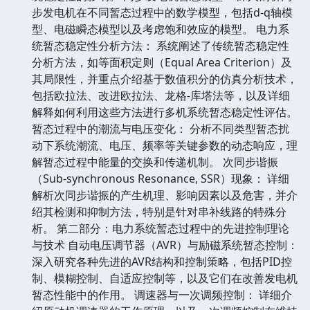
步发电机在不同暂态过程中的数学模型，包括d-q轴模
型、电磁瞬态模型以及考虑饱和效应的模型。 电力系
统暂态稳定性分析方法： 系统阐述了传统暂态稳定性
分析方法，如等面积定则（Equal Area Criterion）及
其局限性，并重点介绍基于数值积分的仿真分析技术，
包括欧拉法、改进欧拉法、龙格-库塔法等，以及详细
解释如何利用这些方法进行多机系统暂态稳定性评估。
暂态过程中的潮流与电压变化： 分析不同类型暂态扰
动下系统潮流、电压、频率等关键参数的动态响应，理
解暂态过程中能量的交换和传递机制。 次同步谐振
（Sub-synchronous Resonance, SSR）现象： 详细
解析次同步谐振的产生机理、影响因素以及危害，并介
绍其检测和抑制方法，特别是针对串补线路的特殊分
析。 第二部分：电力系统暂态过程中的先进控制理论
与技术 自动电压调节器（AVR）与励磁系统暂态控制：
深入研究各种先进的AVR结构和控制策略，包括PID控
制、模糊控制、自适应控制等，以及它们在改善发电机
暂态性能中的作用。 调速器与一次调频控制： 详细介