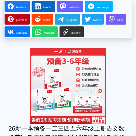
facebook
linkedin
mastodon
messenger
pinterest
reddit
telegram
twitter
viber
vkontakte
whatsapp
复制链接
26新一本预备一二三四五六年级上册语文数