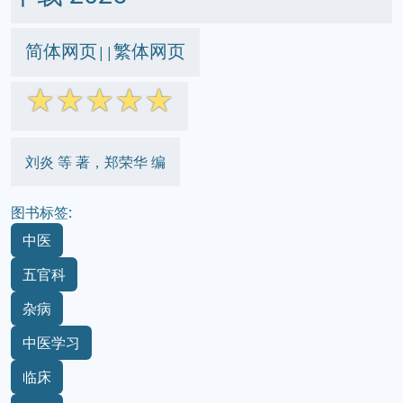
简体网页
繁体网页
||
☆
☆
☆
☆
☆
刘炎 等 著，郑荣华 编
图书标签:
中医
五官科
杂病
中医学习
临床