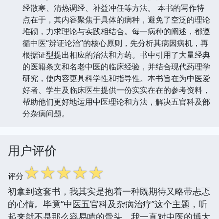
经散寒、清热调经、补益冲任等方法。 本书的写作特
点在于，其内容聚焦于具体的病种，避免了空泛的理论
堆砌，力求理论与实践相结合。每一病种的阐述，都遵
循中医“辨证论治”的核心原则，先分析其病因病机，再
根据证型提出相应的治法和方药。书中引用了大量经典
的医籍条文和名老中医的临床经验，并结合现代药理学
研究，使内容更具科学性和指导性。本书旨在为中医爱
好者、学生及临床医生提供一份实实在在的参考资料，
帮助他们更好地运用中医理论和方法，解决五官科及部
分杂病问题。
用户评价
☆
☆
☆
☆
☆
评分
初拿到这套书，我其实是抱着一种既期待又略带忐忑
的心情。毕竟“中医五官科及杂病治疗”这个主题，听
起来就不是那么容易啃的骨头。我一直对中医的博大