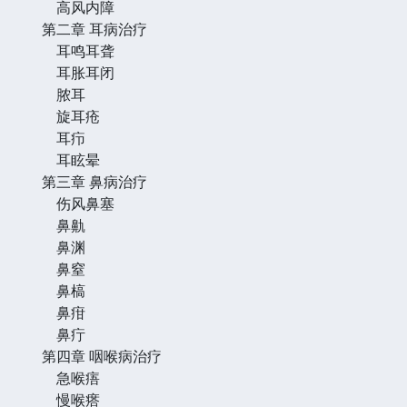
高风内障
第二章 耳病治疗
耳鸣耳聋
耳胀耳闭
脓耳
旋耳疮
耳疖
耳眩晕
第三章 鼻病治疗
伤风鼻塞
鼻鼽
鼻渊
鼻窒
鼻槁
鼻疳
鼻疔
第四章 咽喉病治疗
急喉痦
慢喉瘩