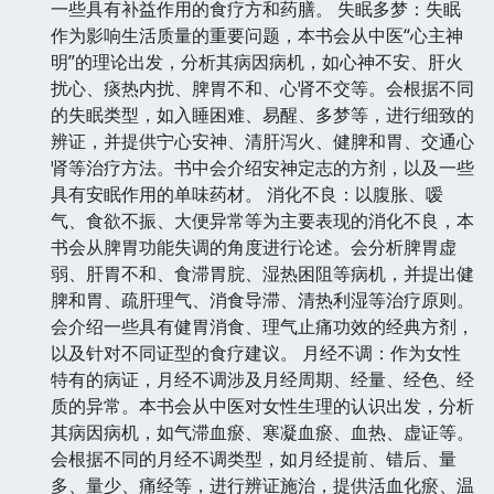
一些具有补益作用的食疗方和药膳。 失眠多梦：失眠
作为影响生活质量的重要问题，本书会从中医“心主神
明”的理论出发，分析其病因病机，如心神不安、肝火
扰心、痰热内扰、脾胃不和、心肾不交等。会根据不同
的失眠类型，如入睡困难、易醒、多梦等，进行细致的
辨证，并提供宁心安神、清肝泻火、健脾和胃、交通心
肾等治疗方法。书中会介绍安神定志的方剂，以及一些
具有安眠作用的单味药材。 消化不良：以腹胀、嗳
气、食欲不振、大便异常等为主要表现的消化不良，本
书会从脾胃功能失调的角度进行论述。会分析脾胃虚
弱、肝胃不和、食滞胃脘、湿热困阻等病机，并提出健
脾和胃、疏肝理气、消食导滞、清热利湿等治疗原则。
会介绍一些具有健胃消食、理气止痛功效的经典方剂，
以及针对不同证型的食疗建议。 月经不调：作为女性
特有的病证，月经不调涉及月经周期、经量、经色、经
质的异常。本书会从中医对女性生理的认识出发，分析
其病因病机，如气滞血瘀、寒凝血瘀、血热、虚证等。
会根据不同的月经不调类型，如月经提前、错后、量
多、量少、痛经等，进行辨证施治，提供活血化瘀、温