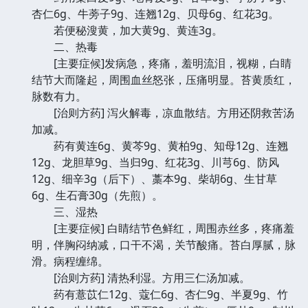
杏仁6g、牛蒡子9g、连翘12g、贝母6g、红花3g。
若便秘溲黄，加大黄9g、黄连3g。
二、热毒
[主要症候]发病急，疼痛，羞明流泪，视糊，白睛
结节大而隆起，周围血丝怒张，压痛明显。苔黄质红，
脉数有力。
[治则方药] 泻火解毒，凉血散结。方用还阴救苦汤
加减。
药有黄连6g、黄芩9g、黄柏9g、知母12g、连翘
12g、龙胆草9g、当归9g、红花3g、川芎6g、防风
12g、细辛3g（后下）、藁本9g、柴胡6g、生甘草
6g、生石膏30g（先煎）。
三、湿热
[主要症候] 白睛结节色鲜红，周围赤丝多，疼痛羞
明，伴胸闷纳减，口干不渴，关节酸痛。苔白厚腻，脉
滑。病程缠绵。
[治则方药] 清热利湿。方用三仁汤加减。
药有薏苡仁12g、蔻仁6g、杏仁9g、半夏9g、竹