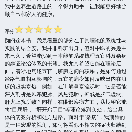
我中医养生道路上的一个得力助手，让我能更好地照
顾自己和家人的健康。
☆
☆
☆
☆
☆
评分
翻阅这本书，我最看重的部分在于其理论的系统性与
实践的结合度。我并非科班出身，但对中医的兴趣由
来已久，希望能找到一本能够系统梳理五官科及杂病
的辨证论治体系的书籍。我尤其希望它能在理论层
面，清晰地阐述五官与脏腑之间的联系，是如何通过
经络气血相互影响的，五官的病变如何反映出内在脏
腑的虚实寒热。例如，在讲解鼻塞流涕时，它是否能
深入剖析是风寒犯肺、风热犯肺，抑或是脾气虚弱、
肝火上扰所致？同样，在眼部疾病方面，我期望它能
将“目属肝”、“肝开窍于目”等理论落到实处，给出具
体的病案分析和处方思路。而对于“杂病”，我期待的
是一种宏观的视角，如何将看似不相关的症状归结到