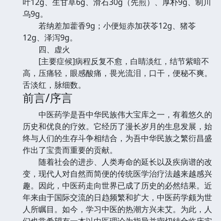
叶12g、生甘草6g、滑石30g（先煎）、厚朴9g、制川
乌9g。
若纳差加藿香9g；小便短赤加茯苓12g、猪苓
12g、泽泻9g。
四、虚火
[主要症候]病程反复不愈，白睛淡红，结节紫暗不
高，压痛轻，眼感酸痛，畏光流泪，口干，便秘不爽。
舌淡红，脉细数。
前言/序言
中医药学是吾中华民族伟大宝库之一，有着悠久的
历史和优良的疗效。它经历了漫长岁月的生息发展，始
终与人们的生存斗争相结合，为吾中华民族之繁衍昌盛
作出了宝贵而重要的贡献。
随着社会的进步、人类寿命的延长以及疾病谱的改
变，现代人对自然而简便的传统医学治疗法越来越感兴
趣。因此，中医药走向世界已成了历史的必然结果。近
年来由于国际交流的日趋频繁和扩大，中医药学颇为世
人所瞩目。如今，学习中医的热潮方兴未艾。为此，人
们也常希望有一本以中医理论为指导并密切结合临床实