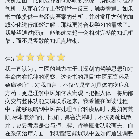
病机层面，比如湿邪如何影响多系统，痰饮如何阻滞
气机，从而在治疗上做到举一反三，触类旁通。如果
书中能提供一些经典医案的分析，并对常用方剂的加
减变化进行细致讲解，那就更符合我学习的需求了。
我希望通过阅读，能够建立起一套相对完整的知识框
架，而不是零散的知识点堆砌。
☆
☆
☆
☆
☆
评分
我一直认为，中医的魅力在于其深刻的哲学思想和对
生命内在规律的洞察。这套书的题目“中医五官科及
杂病治疗”，对我而言，不仅仅是学习具体的病症和
方药，更是理解中医如何从宏观上把握人体，将局部
病变与整体功能失调联系起来。我希望在阅读过程
中，能够领略到中医在处理五官科疾病时，是如何兼
顾“标本兼治”的。比如，鼻塞流涕时，不仅要疏风散
邪，更要考虑是否与肺、脾、肾等脏腑功能有关。而
在杂病治疗方面，我期望它能展现中医如何通过调整