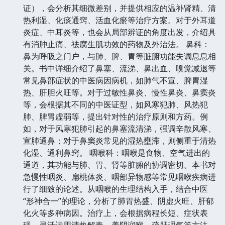
证），会分析其细微差别，并提供相应的温补肾精、清
热利湿、化痰通窍、活血化瘀等治疗方案。对于外耳道
炎症、中耳炎等，也会从局部辨证的角度出发，介绍具
有消肿止痛、祛腐生肌功效的药物及外治法。 鼻科：
鼻为呼吸之门户，与肺、脾、胃等脏腑功能失调息息相
关。书中详细介绍了鼻塞、流涕、鼻出血、嗅觉减退等
常见鼻部症状的中医病因病机，如肺气不宣、脾胃湿
热、肝胆火旺等。对于过敏性鼻炎、慢性鼻炎、鼻窦炎
等，会根据其不同的中医证型，如风寒犯肺、风热犯
肺、脾胃虚弱等，提出针对性的治疗原则和方药。例
如，对于风寒犯肺引起的鼻塞流清涕，强调辛散风寒、
宣肺通鼻；对于鼻窦炎常见的湿热壅滞，则侧重于清热
化湿、通利鼻窍。 咽喉科：咽喉是食物、空气进出的
通道，其功能与肺、胃、肾等脏腑的协调密切。本书对
急慢性咽炎、扁桃体炎、咽部异物感等常见咽喉疾病进
行了细致的论述。从咽喉的生理结构入手，结合中医
“形神合一”的理论，分析了肺胃热盛、阴虚火旺、肝郁
化火等多种病因。治疗上，会根据病程长短、症状表
现，灵活运用清热解毒、养阴润喉、疏肝理气等方法。