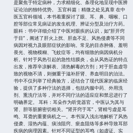
是聚焦于特定病种，力求精细化、条理化地呈现中医辨
证论治的独特优势。 五官科篇：精微之处见真章 在中
医五官科领域，本书着重探讨了眼、耳、鼻、咽喉、口
腔等部位常见病证的发生机理、辨证分型及治疗方药。
眼科：书中详细介绍了中医对眼疾的认识，如“肝开窍
于目”，阐述了肝火上扰、肝血不足、风热侵袭等不同
病因对视力及眼部症状的影响。常见的目赤肿痛、羞明
畏光、视物模糊、飞蚊症等，均有细致的病因病机分
析。针对于风热引起的急性结膜炎，会从风热证的特点
出发，推荐辛凉解表、清热解毒的方剂；对于肝血虚导
致的视物不清，则侧重于滋补肝肾、养血明目的治法。
书中不仅列举了经典验方，还结合了现代医家的临床经
验，提供了多种疗法的选择，包括内服中药、外用洗
剂、熏洗疗法等，并对不同疗法的适应症和禁忌进行了
明确界定。 耳科：耳朵作为听觉器官，中医认为其与
肾、胆等脏腑密切相关。“肾开窍于耳”，肾精亏虚是耳
鸣、耳聋的重要病机之一。本书深入浅出地解析了风热
侵袭、湿热内蕴、痰浊阻窍、瘀血阻络等多种导致耳部
疾病的病理因素。针对不同证型的耳鸣（如虚证、实