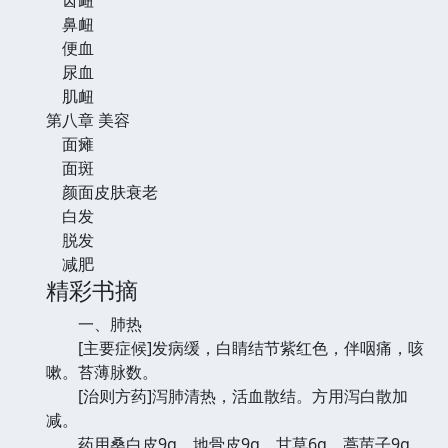
鼻衄
便血
尿血
肌衄
第八章 美容
面瘫
面斑
颜面皮肤衰老
白发
脱发
减肥
精彩书摘
一、肺热
[主要症候]发病缓，白睛结节紫红色，伴咽痛，咳
嗽。苔薄脉数。
[治则方药]泻肺清热，活血散结。方用泻白散加
减。
药用桑白皮9g、地骨皮9g、甘草6g、葶苈子9g、