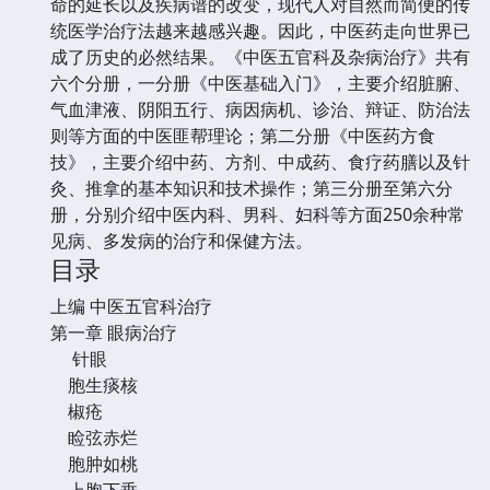
命的延长以及疾病谱的改变，现代人对自然而简便的传
统医学治疗法越来越感兴趣。因此，中医药走向世界已
成了历史的必然结果。《中医五官科及杂病治疗》共有
六个分册，一分册《中医基础入门》，主要介绍脏腑、
气血津液、阴阳五行、病因病机、诊治、辩证、防治法
则等方面的中医匪帮理论；第二分册《中医药方食
技》，主要介绍中药、方剂、中成药、食疗药膳以及针
灸、推拿的基本知识和技术操作；第三分册至第六分
册，分别介绍中医内科、男科、妇科等方面250余种常
见病、多发病的治疗和保健方法。
目录
上编 中医五官科治疗
第一章 眼病治疗
针眼
胞生痰核
椒疮
睑弦赤烂
胞肿如桃
上胞下垂