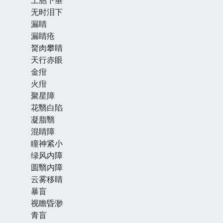
无时泪下
漏睛
漏睛疮
胬肉攀睛
天行赤眼
金疳
火疳
聚星障
花翳白陷
凝脂翳
混睛障
瞳神紧小
绿风内障
圆翳内障
云雾移睛
暴盲
视瞻昏渺
青盲