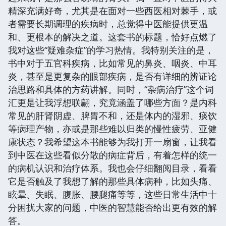
精深充满好奇，尤其是在面对一些西医相对棘手，或
者需要长期调理的疾病时，总觉得中医能提供更温
和、更根本的解决之道。这套书的标题，恰好点燃了
我对这些“疑难杂症”的学习热情。我特别关注的是，
书中对于五官科疾病，比如常见的鼻炎、咽炎、中耳
炎，甚至是更复杂的眼部疾病，是否有详细的辨证论
治思路和具体的方药讲解。同时，“杂病治疗”这个词
汇更是让我浮想联翩，究竟涵盖了哪些方面？是内科
常见的肝肾阴虚、脾胃不和，还是体内的湿邪、痰饮
等病理产物，亦或是那些难以归类的慢性疲劳、亚健
康状态？我希望这本书能够为我打开一扇窗，让我看
到中医在这些看似分散的病症背后，有着怎样的统一
的病机认识和治疗体系。我也会仔细翻阅目录，看看
它是否触及了我想了解的那些具体病种，比如头痛、
眩晕、失眠、腹胀、腰腿痛等等，这些日常生活中十
分困扰大家的问题，中医的智慧能否给出更有效的解
答。