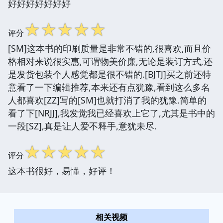
好好好好好好好
☆
☆
☆
☆
☆
评分
[SM]这本书的印刷质量是非常不错的,很喜欢,而且价
格相对来说很实惠,可谓物美价廉,无论是装订方式,还
是发货包装个人感觉都是很不错的.[BJTJ]买之前还特
意看了一下编辑推荐,本来还有点犹豫,看到这么多名
人都喜欢[ZZ]写的[SM]也就打消了我的犹豫.简单的
看了下[NRJJ],我发觉我已经喜欢上它了,尤其是书中的
一段[SZ],真是让人爱不释手,意犹未尽.
☆
☆
☆
☆
☆
评分
这本书很好，易懂，好评！
相关视频