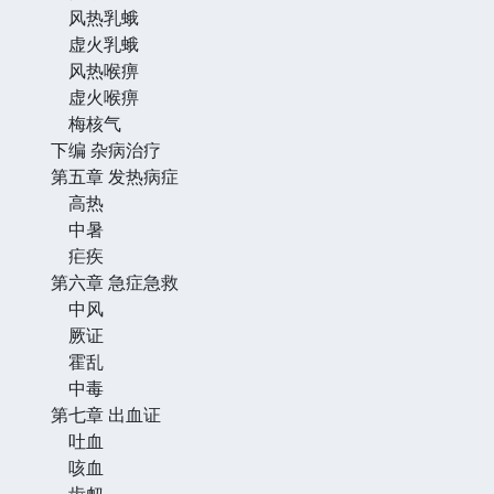
风热乳蛾
虚火乳蛾
风热喉痹
虚火喉痹
梅核气
下编 杂病治疗
第五章 发热病症
高热
中暑
疟疾
第六章 急症急救
中风
厥证
霍乱
中毒
第七章 出血证
吐血
咳血
齿衄