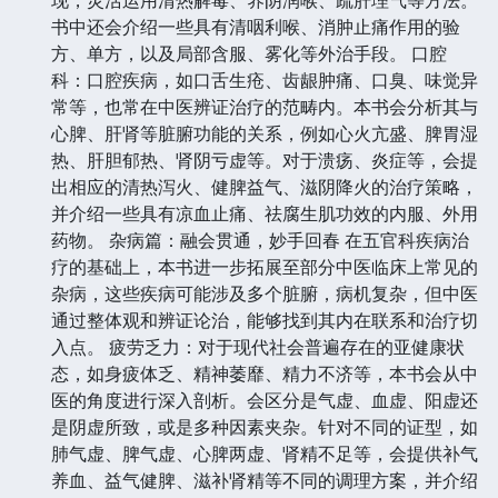
书中还会介绍一些具有清咽利喉、消肿止痛作用的验
方、单方，以及局部含服、雾化等外治手段。 口腔
科：口腔疾病，如口舌生疮、齿龈肿痛、口臭、味觉异
常等，也常在中医辨证治疗的范畴内。本书会分析其与
心脾、肝肾等脏腑功能的关系，例如心火亢盛、脾胃湿
热、肝胆郁热、肾阴亏虚等。对于溃疡、炎症等，会提
出相应的清热泻火、健脾益气、滋阴降火的治疗策略，
并介绍一些具有凉血止痛、祛腐生肌功效的内服、外用
药物。 杂病篇：融会贯通，妙手回春 在五官科疾病治
疗的基础上，本书进一步拓展至部分中医临床上常见的
杂病，这些疾病可能涉及多个脏腑，病机复杂，但中医
通过整体观和辨证论治，能够找到其内在联系和治疗切
入点。 疲劳乏力：对于现代社会普遍存在的亚健康状
态，如身疲体乏、精神萎靡、精力不济等，本书会从中
医的角度进行深入剖析。会区分是气虚、血虚、阳虚还
是阴虚所致，或是多种因素夹杂。针对不同的证型，如
肺气虚、脾气虚、心脾两虚、肾精不足等，会提供补气
养血、益气健脾、滋补肾精等不同的调理方案，并介绍