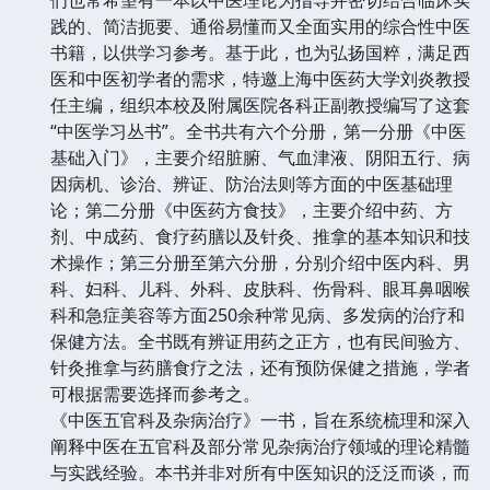
践的、简洁扼要、通俗易懂而又全面实用的综合性中医
书籍，以供学习参考。基于此，也为弘扬国粹，满足西
医和中医初学者的需求，特邀上海中医药大学刘炎教授
任主编，组织本校及附属医院各科正副教授编写了这套
“中医学习丛书”。全书共有六个分册，第一分册《中医
基础入门》，主要介绍脏腑、气血津液、阴阳五行、病
因病机、诊治、辨证、防治法则等方面的中医基础理
论；第二分册《中医药方食技》，主要介绍中药、方
剂、中成药、食疗药膳以及针灸、推拿的基本知识和技
术操作；第三分册至第六分册，分别介绍中医内科、男
科、妇科、儿科、外科、皮肤科、伤骨科、眼耳鼻咽喉
科和急症美容等方面250余种常见病、多发病的治疗和
保健方法。全书既有辨证用药之正方，也有民间验方、
针灸推拿与药膳食疗之法，还有预防保健之措施，学者
可根据需要选择而参考之。
《中医五官科及杂病治疗》一书，旨在系统梳理和深入
阐释中医在五官科及部分常见杂病治疗领域的理论精髓
与实践经验。本书并非对所有中医知识的泛泛而谈，而