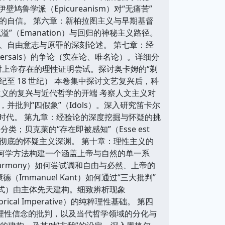
鲁学派（Epicureanism）对“无痛苦”
典哲学的自信。 第六章：新柏拉图主义与早期基督
流溢”（Emanation）与回归的神秘主义路径。
、自由意志与原罪的深刻论述。 第七章：经
ersals）的争论（实在论、唯名论）。详细分
e）对上帝存在的理性证明尝试。探讨奥卡姆的“剃
至 18 世纪） 本卷集中探讨文艺复兴后，科
义的复兴与近代哲学的开端 考察人文主义对
批判“四假象”（Idols）。深入研究笛卡尔
学时代。 第九章：经验论的深度挖掘与怀疑的挑
分类；贝克莱的“存在即被感知”（Esse est
推向彻底的怀疑主义深渊。 第十章：理性主义的
用几何学方法构建一个涵盖上帝与自然的单一系
d Harmony）如何尝试调和自由与必然、上帝的
mmanuel Kant）如何通过“三大批判”
式）由主体先天建构。细致辨析现象
cal Imperative）的纯粹理性基础。 第四
蒙理性信念的批判，以及当代哲学领域的分化与