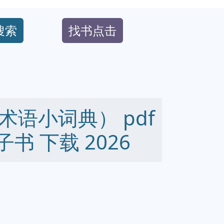
搜索
找书点击
语小词典） pdf
 电子书 下载 2026