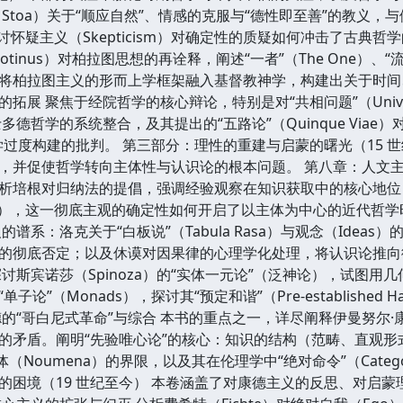
toa）关于“顺应自然”、情感的克服与“德性即至善”的教义，与伊壁鸠
求。探讨怀疑主义（Skepticism）对确定性的质疑如何冲击了古
otinus）对柏拉图思想的再诠释，阐述“一者”（The One）、“
将柏拉图主义的形而上学框架融入基督教神学，构建出关于时间
拓展 聚焦于经院哲学的核心辩论，特别是对“共相问题”（Univ
多德哲学的系统整合，及其提出的“五路论”（Quinque Via
过度构建的批判。 第三部分：理性的重建与启蒙的曙光（15 世纪
，并促使哲学转向主体性与认识论的根本问题。 第八章：人文主
析培根对归纳法的提倡，强调经验观察在知识获取中的核心地位，并
ito），这一彻底主观的确定性如何开启了以主体为中心的近代哲
系：洛克关于“白板说”（Tabula Rasa）与观念（Ideas）的
质实体”的彻底否定；以及休谟对因果律的心理学化处理，将认识论
讨斯宾诺莎（Spinoza）的“实体一元论”（泛神论），试图
论”（Monads），探讨其“预定和谐”（Pre-establishe
“哥白尼式革命”与综合 本书的重点之一，详尽阐释伊曼努尔·康德（I
的矛盾。阐明“先验唯心论”的核心：知识的结构（范畴、直观形
体（Noumena）的界限，以及其在伦理学中“绝对命令”（Categori
的困境（19 世纪至今） 本卷涵盖了对康德主义的反思、对启