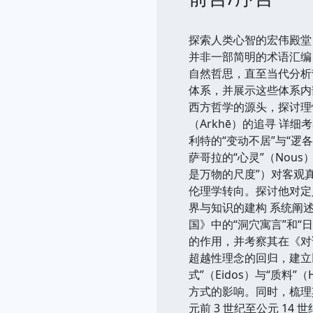
探索人类心智的宏伟殿堂
并非一部简明的术语汇编
自然哲思，直至当代分析
体系，并展示这些体系内部
西方哲学的源头，探讨理
（Arkhē）的追寻 详
利特的“变动不居”与“逻
萨哥拉的“心灵”（Nou
是万物的尺度”）对客观真
伦理学转向。探讨他对定义
界与知识的建构 系统阐述
国》中的“洞穴寓言”和“
的作用，并考察其在《对
超越性理念的回归，建立以“
式”（Eidos）与“质料
方式的影响。同时，梳理
元前 3 世纪至公元 1