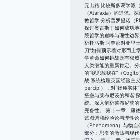
元出路 比较斯多葛学派（S
（Ataraxia）的追
教哲学 分析普罗提诺（Pl
探讨奥古斯丁如何成功地
院哲学的巅峰与理性边界的
析托马斯·阿奎那对亚里士
刀”如何预示着对形而上学
学革命如何挑战既有权威
人类潜能的重新肯定。分
的“我思故我在”（Cog
战 系统梳理英国经验主义的谱
percipi），对“物
堡垒与莱布尼茨的和谐 探
统。深入解析莱布尼茨的“单子
完备性。 第十一章：康德的
试图调和经验论与理性论
（Phenomena）与物自
部分：思潮的激荡与现代