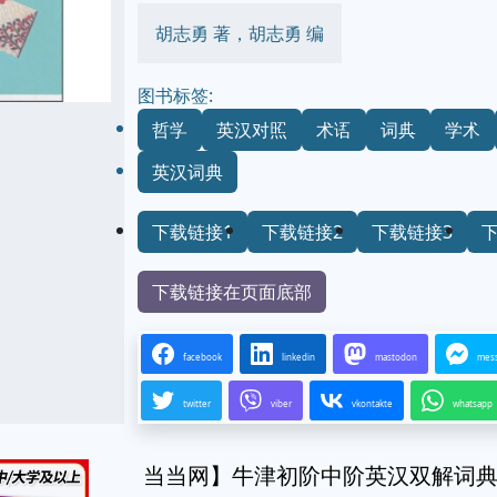
胡志勇 著，胡志勇 编
图书标签:
哲学
英汉对照
术语
词典
学术
英汉词典
下载链接1
下载链接2
下载链接3
下载链接在页面底部
facebook
linkedin
mastodon
mes
twitter
viber
vkontakte
whatsapp
当当网】牛津初阶中阶英汉双解词