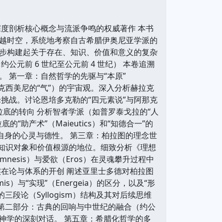
度剖析核心概念与流派争鸣的权威著作 本书
越时空，系统地考察自古希腊伊奥尼亚学派的
步构建起关于存在、知识、价值和意义的复杂
元前 6 世纪至公元前 4 世纪） 本卷追溯
 第一章：自然哲学的先驱与“本原”
那克西美尼的“气”）的宇宙观。深入分析赫拉克
论挑战。讨论恩培多克勒的“四元素说”与阿那克
拉底的转向 分析智者学派（如普罗泰戈拉的“人
产术”（Maieutics）和“知德合一”的
人自身的心灵与德性。 第三章：柏拉图的理念世
实在、知识对象和价值根源的地位。细致分析《理想
nesis）与爱欲（Eros）在灵魂攀升过程中
在论与体系的开创 阐述亚里士多德对柏拉图
）与“实现”（Energeia）的区分，以及“形
三段论（Syllogism）结构及其对后续思维
 第二部分：古典的回响与中世纪的融合（约公
与神学的深刻对话。 第五章：希腊化哲学的多