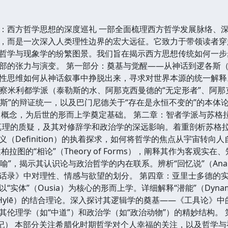
：西方哲学思想的深度巡礼 一部全面梳理西方哲学发展脉络、深
，而是一次深入人类理性边界的宏大远征。它致力于带领读者穿
哲学与现象学的纷繁图景。我们旨在揭示西方思想传统如何一步
的张力与演变。 第一部分：奠基与觉醒——从神话到逻各斯（约公
性思维如何从神话叙事中挣脱出来，寻求对世界本源的统一解释。
细考察米利都学派（泰勒斯的水、阿那克西曼德的“无定形者”、阿
各斯”的辩证统一，以及巴门尼德关于“存在是永恒不变的”的本体
s）概念，为后世的形而上学奠定基础。 第二章：智者学派与苏格
理的质疑，及其对修辞学和政治学的深远影响。着重剖析苏格拉底的“助
（Definition）的执着探求，如何将哲学的焦点从宇宙转向
柏拉图的“相论”（Theory of Forms），阐释其作为客观
日喻”，揭示其认识论与政治哲学的内在联系。辨析“回忆说”（Anam
话录》中对理性、情感与欲望的划分。 第四章：亚里士多德的实
实体”（Ousia）为核心的形而上学。详细解释“潜能”（Dynamis
”（Hylē）的结合理论。深入探讨其逻辑学的奠基——《工具论》中的
其伦理学（如“中道”）和政治学（如“政治动物”）的精妙结构。
4 世纪） 本部分关注希腊化时期哲学对个人幸福的关注，以及哲学