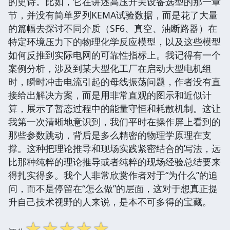
的史诗。比如，它在讲述高压开关设备选型的那一章
节，并没有简单罗列KEMA试验数据，而是花了大量
的篇幅去探讨不同介质（SF6、真空、油断路器）在
特定环境压力下的物理化学反应模型，以及这些模型
如何反推到实际电网的可靠性指标上。我记得有一个
案例分析，涉及到某大型化工厂在启动大型电机组
时，瞬时冲击电流引起的母线振荡问题，作者没有直
接给出解决方案，而是用非常直观的图示和近似计
算，展示了暂态过程中的能量守恒和耗散机制。这让
我第一次清晰地意识到，我们平时在操作屏上看到的
那些参数跳动，背后是多么精密的物理学原理在支
撑。这种把理论推导和现场实践紧密结合的写法，远
比那种纯粹的理论推导或者纯粹的现场经验总结要来
得扎实得多。我个人非常欣赏作者对于“为什么”的追
问，而不是停留在“怎么做”的层面，这对于想真正提
升自己技术视野的人来说，是本不可多得的宝藏。
☆
☆
☆
☆
☆