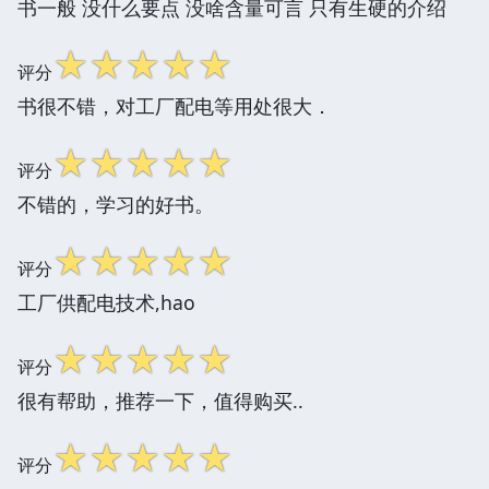
书一般 没什么要点 没啥含量可言 只有生硬的介绍
☆
☆
☆
☆
☆
评分
书很不错，对工厂配电等用处很大．
☆
☆
☆
☆
☆
评分
不错的，学习的好书。
☆
☆
☆
☆
☆
评分
工厂供配电技术,hao
☆
☆
☆
☆
☆
评分
很有帮助，推荐一下，值得购买..
☆
☆
☆
☆
☆
评分