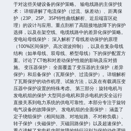
于对这些关键设备的保护策略。 输电线路的主保护技
术： 详细讲解了电流保护（过流、纵差动）、距离保
护（23P、25P、35P特性曲线解析、近后端盲区处
理）的设计与应用。重点剖析了高阻接地故障下的保护
选择，以及在架空线、电缆线路中的差异化保护策略。
变电站母线保护： 深入解析了母线差动保护的原理
（100%区间保护、高次谐波抑制），以及在复杂母线
结构（如单母线、双母线、桥型母线）下的保护配置方
案。讨论了CT饱和对差动保护性能的影响及应对措
施。 变压器保护： 全面覆盖了变压器的主保护（差异
保护）和后备保护（瓦斯保护、过流保护）。详细解析
了瓦斯保护的动作机理、试验方法，以及在有载调压变
压器中保护设置的特殊考虑。 第三部分：旋转电机与
发电机组的保护 大型同步电机和异步电机的安全运行
直接关系到电力系统的供电可靠性。本部分专注于旋转
电气设备的故障保护。 发电机组的全面保护： 涵盖了
定子绕组保护（相间短路、对地短路、不对称负载）、
转子保护（失磁保护、灭磁回路保护）以及超速保护。
重点讲解了发电机内部故障的特征识别与保护动作逻辑