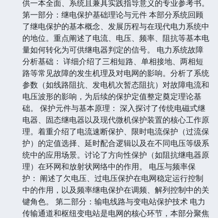
供一本全面、系统且兼具实践指导意义的专业参考书。
第一部分：继电保护基础理论与元件 本部分系统回顾
了继电保护的基本概念、发展历程与在现代电力系统中
的地位。重点阐述了电流、电压、频率、阻抗等基本电
量如何转化为可供继电器判定的信号。 电力系统故障
分析基础： 详细介绍了三相短路、单相接地、两相短
路等常见故障的发生机理及对电网的影响。分析了系统
参数（如线路阻抗、发电机次暂态阻抗）对故障电流和
电压波形的影响，为后续的保护定值整定奠定理论基
础。 保护元件与基本原理： 深入探讨了传统电磁式继
电器、固态继电器以及现代微机保护装置的核心工作原
理。着重介绍了电流速断保护、限时电流保护（过流保
护）的定值选择、延时配合逻辑以及在不同电压等级系
统中的应用场景。讨论了方向性保护（如阻抗继电器原
理）在环网和放射状网络中的作用。 电压与频率保
护： 阐述了欠电压、过电压保护在电网稳定运行控制
中的作用，以及频率继电保护在调频、解列控制中的关
键角色。 第二部分：输电线路与变电站保护技术 电力
传输通道和枢纽变电站是电网的核心环节，本部分聚焦