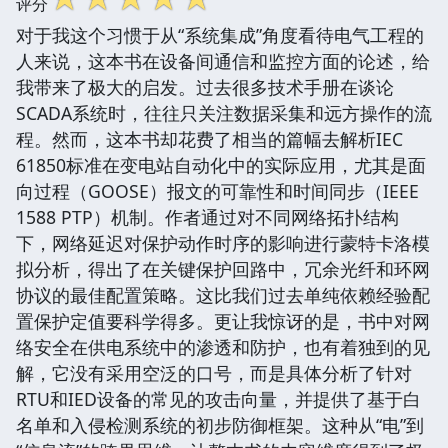
评分
对于我这个习惯于从“系统集成”角度看待电气工程的
人来说，这本书在设备间通信和监控方面的论述，给
我带来了极大的启发。过去很多技术手册在谈论
SCADA系统时，往往只关注数据采集和远方操作的流
程。然而，这本书却花费了相当的篇幅去解析IEC
61850标准在变电站自动化中的实际应用，尤其是面
向过程（GOOSE）报文的可靠性和时间同步（IEEE
1588 PTP）机制。作者通过对不同网络拓扑结构
下，网络延迟对保护动作时序的影响进行蒙特卡洛模
拟分析，得出了在关键保护回路中，冗余光纤和环网
协议的最佳配置策略。这比我们过去单纯依赖经验配
置保护定值要科学得多。更让我惊讶的是，书中对网
络安全在供电系统中的渗透和防护，也有着独到的见
解，它没有采用空泛的口号，而是具体分析了针对
RTU和IED设备的常见的攻击向量，并提供了基于白
名单和入侵检测系统的初步防御框架。这种从“电”到