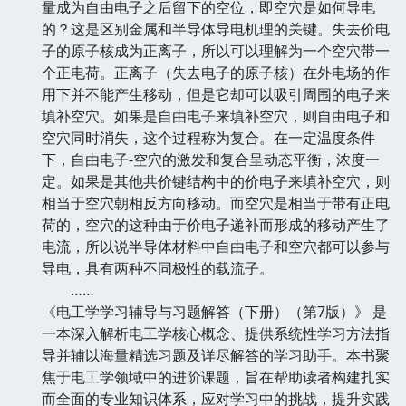
量成为自由电子之后留下的空位，即空穴是如何导电
的？这是区别金属和半导体导电机理的关键。失去价电
子的原子核成为正离子，所以可以理解为一个空穴带一
个正电荷。正离子（失去电子的原子核）在外电场的作
用下并不能产生移动，但是它却可以吸引周围的电子来
填补空穴。如果是自由电子来填补空穴，则自由电子和
空穴同时消失，这个过程称为复合。在一定温度条件
下，自由电子-空穴的激发和复合呈动态平衡，浓度一
定。如果是其他共价键结构中的价电子来填补空穴，则
相当于空穴朝相反方向移动。而空穴是相当于带有正电
荷的，空穴的这种由于价电子递补而形成的移动产生了
电流，所以说半导体材料中自由电子和空穴都可以参与
导电，具有两种不同极性的载流子。
……
《电工学学习辅导与习题解答（下册）（第7版）》 是
一本深入解析电工学核心概念、提供系统性学习方法指
导并辅以海量精选习题及详尽解答的学习助手。本书聚
焦于电工学领域中的进阶课题，旨在帮助读者构建扎实
而全面的专业知识体系，应对学习中的挑战，提升实践