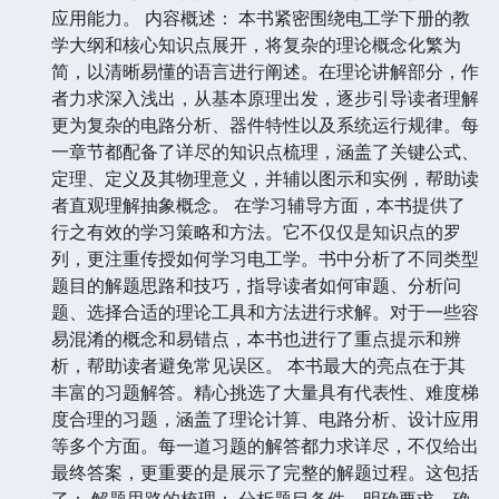
应用能力。 内容概述： 本书紧密围绕电工学下册的教
学大纲和核心知识点展开，将复杂的理论概念化繁为
简，以清晰易懂的语言进行阐述。在理论讲解部分，作
者力求深入浅出，从基本原理出发，逐步引导读者理解
更为复杂的电路分析、器件特性以及系统运行规律。每
一章节都配备了详尽的知识点梳理，涵盖了关键公式、
定理、定义及其物理意义，并辅以图示和实例，帮助读
者直观理解抽象概念。 在学习辅导方面，本书提供了
行之有效的学习策略和方法。它不仅仅是知识点的罗
列，更注重传授如何学习电工学。书中分析了不同类型
题目的解题思路和技巧，指导读者如何审题、分析问
题、选择合适的理论工具和方法进行求解。对于一些容
易混淆的概念和易错点，本书也进行了重点提示和辨
析，帮助读者避免常见误区。 本书最大的亮点在于其
丰富的习题解答。精心挑选了大量具有代表性、难度梯
度合理的习题，涵盖了理论计算、电路分析、设计应用
等多个方面。每一道习题的解答都力求详尽，不仅给出
最终答案，更重要的是展示了完整的解题过程。这包括
了： 解题思路的梳理： 分析题目条件，明确要求，确