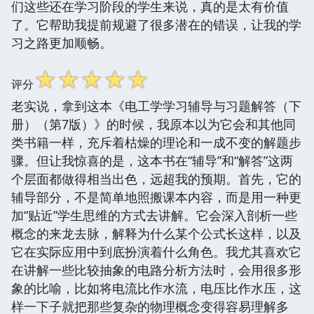
们这些还在学习阶段的学生来说，真的是太有价值
了。它帮助我提前规避了很多潜在的错误，让我的学
习之路更加顺畅。
☆
☆
☆
☆
☆
评分
老实说，拿到这本《电工学学习辅导与习题解答（下
册）（第7版）》的时候，我原本以为它会和其他同
类书籍一样，充斥着枯燥的理论和一成不变的解题步
骤。但让我惊喜的是，这本书在“辅导”和“解答”这两
个层面都做得相当出色，远超我的预期。首先，它的
辅导部分，不是简单地照搬课本内容，而是用一种更
加“贴近”学生思维的方式去讲解。它会深入剖析一些
概念的来龙去脉，解释为什么某个公式长这样，以及
它在实际应用中到底扮演着什么角色。我尤其喜欢它
在讲解一些比较抽象的电路分析方法时，会用很多形
象的比喻，比如将电流比作水流，电压比作水压，这
样一下子就把那些复杂的物理概念变得容易理解多