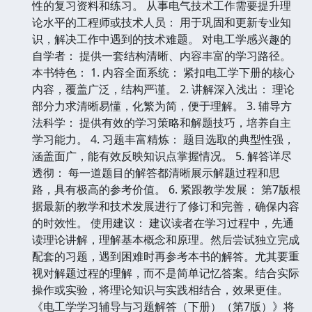
性的复习资料和练习。 从事电气技术工作需要提升理
论水平的工程师或技术人员： 用于巩固和更新专业知
识，解决工作中遇到的技术难题。 对电工学感兴趣的
自学者： 提供一套结构清晰、内容丰富的学习路径。
本书特色： 1. 内容全面系统： 紧扣电工学下册的核心
内容，覆盖广泛，结构严谨。 2. 讲解深入浅出： 理论
部分力求清晰易懂，化繁为简，便于理解。 3. 辅导方
法科学： 提供有效的学习策略和解题技巧，培养自主
学习能力。 4. 习题丰富精炼： 题目选取的典型性强，
涵盖面广，能有效反映知识点掌握情况。 5. 解答详尽
透彻： 每一道题目的解答都清晰展示解题过程和思
路，具有极高的参考价值。 6. 紧跟教学发展： 第7版根
据最新的教学和技术发展进行了修订和完善，确保内容
的时效性。 使用建议： 建议读者在学习过程中，先通
读理论讲解，理解基本概念和原理。然后尝试独立完成
配套的习题，遇到困难时再参考本书的解答。尤其要重
视对解题过程的理解，而不是简单记忆答案。结合实际
操作或实验，将理论知识与实践相结合，效果更佳。
《电工学学习辅导与习题解答（下册）（第7版）》将