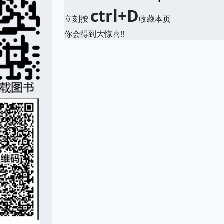
ctrl+D
立刻按
收藏本页
你会得到大惊喜!!