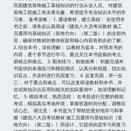
巩固建筑装饰施工基础知识的行业从业人员。 对建筑
装饰工程施工有浓厚兴趣，希望提升专业知识水平的学
习者。 备考攻略： 1. 通读教材，建立基础： 在使用本
书之前，请务必认真阅读《建筑八大员考试教材 施工
员通用与基础知识（装饰方向）（第二版）》的全部内
容，确保对教材的整体框架和核心内容有初步的了解。
2. 结合本书，深化理解： 以教材为蓝本，对照本书的
内容，逐个章节进行学习。重点关注本书提炼的考点、
易错点和难点。 3. 勤加练习，检验效果： 积极完成本
书提供的各项练习和模拟测试，认真分析错题，找出知
识盲点，并及时进行巩固复习。 4. 反复巩固，举一反
三： 对于重点和难点，可以反复研读教材和本书，并
尝试将知识点应用到相关的实际案例中，加深理解和记
忆。 5. 模拟考试，熟悉流程： 在考前进行完整的模拟
考试，模拟真实考场环境，掌握答题时间分配，调整应
试心态。 请注意： 本书是为了帮助您更好地学习和掌
握《建筑八大员考试教材 施工员通用与基础知识（装
饰方向）（第二版）》而设计，它提供的是学习和复习