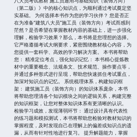
八大员考试教材 施工员通用与基础知识（装饰方向）
（第二版）》中的核心知识点，为顺利通过考试奠定坚
实基础。 为何选择本书作为您的学习伙伴？ 您是否正
在为准备“建筑八大员”施工员（装饰方向）考试而感到
茫然？是否希望在掌握教材内容的基础上，进一步强化
理解，检验学习效果？那么，本书将是您理想的选择。
它严格遵循考试大纲要求，紧密围绕教材核心内容，为
您提供一套科学、高效的学习解决方案。 本书将帮助
您： 精准定位考点，强化知识记忆： 本书精心提炼教
材中的重要概念、法规条文、技术规范、操作要点等，
并通过多种形式进行呈现，帮助您快速抓住考试重点，
加深对知识点的记忆。 系统梳理体系，构建知识框
架： 建筑施工员（装饰方向）的知识体系庞杂，本书
将帮助您理清各个知识模块之间的逻辑关系，构建完整
的知识框架，让您对整体知识体系有更清晰的认识。
检验学习成效，发现薄弱环节： 通过设计具有代表性
的练习题和模拟测试，本书将帮助您检验对教材知识的
掌握程度，及时发现自己在理解上的偏差或知识点的遗
漏，从而有针对性地进行复习。 提升解题能力，掌握