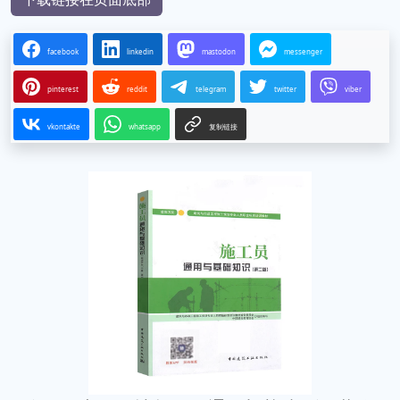
facebook
linkedin
mastodon
messenger
pinterest
reddit
telegram
twitter
viber
vkontakte
whatsapp
复制链接