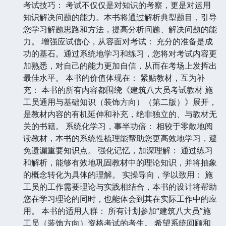
考试技巧： 考试不仅仅是对知识的考察，更是对运用
知识解决问题的能力。本书将通过解析典型题目，引导
您学习解题思路和方法，提高分析问题、解决问题的能
力。 增强应试信心，从容面对考试： 充分的准备是成
功的基石。通过系统地学习和练习，您将对考试内容更
加熟悉，对自己的能力更加自信，从而在考场上发挥出
最佳水平。 本书的价值体现在： 紧贴教材，互为补
充： 本书的所有内容都围绕《建筑八大员考试教材 施
工员通用与基础知识（装饰方向）（第二版）》展开，
是教材内容的有机延伸和补充，绝非独立的、与教材无
关的书籍。 系统化学习，事半功倍： 相较于零散地阅
读教材，本书的系统性梳理能帮助您更高效地学习，避
免遗漏重要知识点。 强化记忆，加深理解： 通过练习
和解析，能够有效地巩固教材中的理论知识，并将抽象
的概念转化为具体的理解。 实操导向，学以致用： 施
工员的工作需要理论与实践相结合，本书的设计将帮助
您在学习理论的同时，也能体会到其在实际工作中的应
用。 本书的适用人群： 所有计划参加“建筑八大员”施
工员（装饰方向）资格考试的考生。 希望系统回顾和