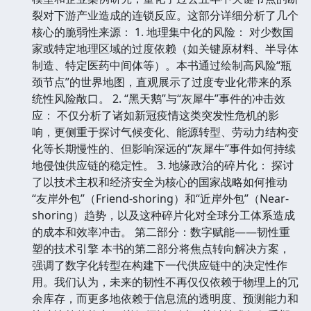
裂对下游产业造成的连锁反应。这部分详细分析了几个
核心的脆弱性来源： 1. 地理集中化的风险： 对少数国
家或特定地理区域的过度依赖（如关键原材料、半导体
制造、特定医药中间体等）。本书通过绘制高风险“瓶
颈节点”的世界地图，直观展示了过度专业化带来的系
统性风险敞口。 2. “黑天鹅”与“灰犀牛”事件的冲击效
应： 不仅分析了诸如新冠疫情这类突发性危机的影
响，更侧重于探讨气候变化、能源转型、劳动力结构变
化等长期慢性的、但影响深远的“灰犀牛”事件如何持续
地侵蚀供应链的稳定性。 3. 地缘政治的碎片化： 探讨
了以技术主权和经济安全为核心的国家战略如何推动
“友岸外包”（Friend-shoring）和“近岸外包”（Near-
shoring）趋势，以及这种碎片化对全球分工体系造成
的成本和效率冲击。 第二部分：数字赋能——韧性重
塑的技术引擎 本书的第二部分将焦点转向解决方案，
强调了数字化转型在构建下一代供应链中的决定性作
用。我们认为，未来的韧性不再仅仅依赖于物理上的冗
余库存，而更多地依赖于信息流的透明度、预测能力和