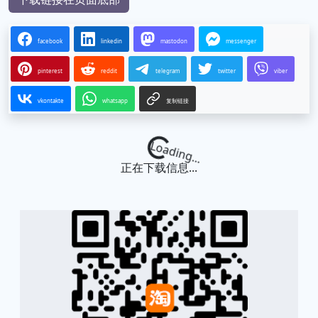
facebook
linkedin
mastodon
messenger
pinterest
reddit
telegram
twitter
viber
vkontakte
whatsapp
复制链接
Loading...
正在下载信息...