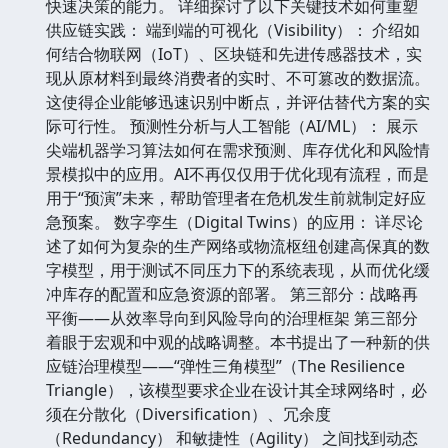
快速决策的能力。 详细探讨了以下关键技术如何重塑
供应链实践： 端到端的可视化（Visibility）： 介绍如
何结合物联网（IoT）、区块链和先进传感器技术，实
现从原材料到最终消费者的实时、不可篡改的数据流。
这使得企业能够迅速识别中断点，并评估替代方案的实
际可行性。 预测性分析与人工智能（AI/ML）： 展示
尖端机器学习算法如何在需求预测、库存优化和风险情
景模拟中的应用。AI不再仅仅用于优化现有流程，而是
用于“预演”未来，帮助管理者在危机发生前就制定好应
急预案。 数字孪生（Digital Twins）的应用： 详尽论
述了如何为复杂的生产网络或物流枢纽创建高保真的数
字模型，用于测试不同压力下的系统表现，从而优化缓
冲库存的配置和应急资源的部署。 第三部分：战略再
平衡——从效率导向到风险导向的治理框架 第三部分
着眼于宏观和中观的战略调整。本书提出了一种新的供
应链治理模型——“弹性三角模型”（The Resilience
Triangle），该模型要求企业在设计其全球网络时，必
须在分散化（Diversification）、冗余度
（Redundancy） 和敏捷性（Agility） 之间找到动态