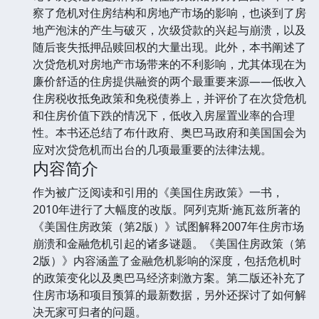
察了危机对住房结构和房地产市场的影响，也谈到了房
地产泡沫的产生与破灭，次级贷款的兴起与崩溃，以及
随后丧失抵押品赎回权的大量出现。此外，本书阐述了
次贷危机对房地产市场带来的不利影响，尤其体现在为
廉价舒适的住房提供融资的两个最重要来源——低收入
住房税收抵免政策和免税债券上，并评价了在次贷危机
和住房价值下跌的情况下，低收入房屋置业率的合理
性。本书还总结了布什政府、奥巴马政府和美国国会为
应对次贷危机而出台的几项最重要的法律法规。
内容简介
作为被广泛阅读和引用的《美国住房政策》一书，
2010年进行了大幅度的改版。阿列克斯·施瓦兹所著的
《美国住房政策（第2版）》试图解释2007年住房市场
崩溃和金融危机引起的诸多谜题。《美国住房政策（第
2版）》内容涵盖了金融危机影响的深度，包括危机时
的政策变化以及奥巴马经济刺激方案。第二版还补充了
住房市场和项目预算的最新数据，另外还探讨了如何解
决无家可归者的问题。