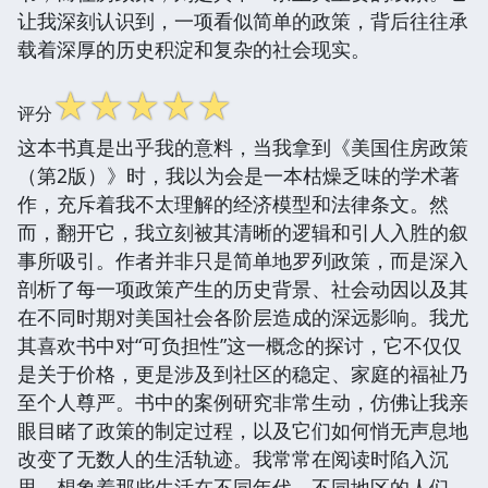
让我深刻认识到，一项看似简单的政策，背后往往承
载着深厚的历史积淀和复杂的社会现实。
☆
☆
☆
☆
☆
评分
这本书真是出乎我的意料，当我拿到《美国住房政策
（第2版）》时，我以为会是一本枯燥乏味的学术著
作，充斥着我不太理解的经济模型和法律条文。然
而，翻开它，我立刻被其清晰的逻辑和引人入胜的叙
事所吸引。作者并非只是简单地罗列政策，而是深入
剖析了每一项政策产生的历史背景、社会动因以及其
在不同时期对美国社会各阶层造成的深远影响。我尤
其喜欢书中对“可负担性”这一概念的探讨，它不仅仅
是关于价格，更是涉及到社区的稳定、家庭的福祉乃
至个人尊严。书中的案例研究非常生动，仿佛让我亲
眼目睹了政策的制定过程，以及它们如何悄无声息地
改变了无数人的生活轨迹。我常常在阅读时陷入沉
思，想象着那些生活在不同年代、不同地区的人们，