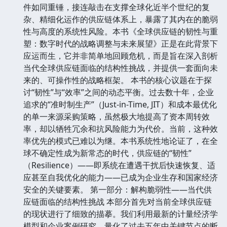
件如同重锤，接连敲击在支撑全球化近半个世纪的复
杂、精细化运作的供应链体系上，暴露了其内在的脆弱
性与高度的系统性风险。本书《全球供应链的韧性与重
塑：数字时代的战略调整与未来展望》正是在此背景下
应运而生，它并非简单地回顾危机，而是旨在深入剖析
当代全球供应链面临的结构性挑战，并提供一套面向未
来的、可操作性的战略框架。 本书的核心议题在于探
讨“韧性”与“效率”之间的动态平衡。过去数十年，企业
追求的“准时制生产”（Just-in-Time, JIT）和成本最优化
的单一来源采购策略，虽然极大地提高了资本周转效
率，却以牺牲冗余和抗风险能力为代价。当前，这种效
率优先的模式已难以为继。本书系统性地论证了，在全
球不确定性成为新常态的时代，供应链的“韧性”
（Resilience）——即系统在遭遇干扰后快速恢复、适
应甚至自我优化的能力——已成为企业生存和国家经济
安全的关键要素。 第一部分：解构脆弱性——当代供
应链面临的结构性挑战 本部分首先对当前全球供应链
的现状进行了细致的描摹。我们利用最新的计量经济学
模型和企业案例研究，量化了过去五年中关键节点的断