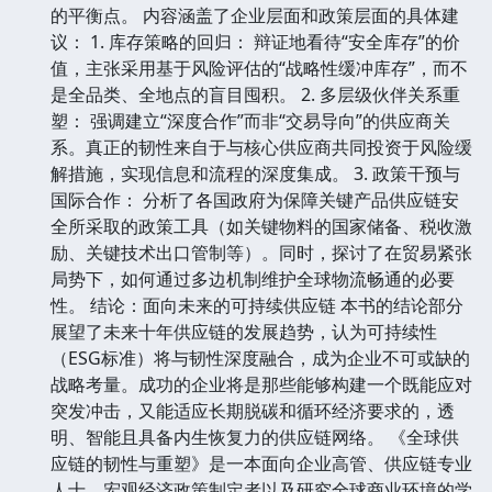
的平衡点。 内容涵盖了企业层面和政策层面的具体建
议： 1. 库存策略的回归： 辩证地看待“安全库存”的价
值，主张采用基于风险评估的“战略性缓冲库存”，而不
是全品类、全地点的盲目囤积。 2. 多层级伙伴关系重
塑： 强调建立“深度合作”而非“交易导向”的供应商关
系。真正的韧性来自于与核心供应商共同投资于风险缓
解措施，实现信息和流程的深度集成。 3. 政策干预与
国际合作： 分析了各国政府为保障关键产品供应链安
全所采取的政策工具（如关键物料的国家储备、税收激
励、关键技术出口管制等）。同时，探讨了在贸易紧张
局势下，如何通过多边机制维护全球物流畅通的必要
性。 结论：面向未来的可持续供应链 本书的结论部分
展望了未来十年供应链的发展趋势，认为可持续性
（ESG标准）将与韧性深度融合，成为企业不可或缺的
战略考量。成功的企业将是那些能够构建一个既能应对
突发冲击，又能适应长期脱碳和循环经济要求的，透
明、智能且具备内生恢复力的供应链网络。 《全球供
应链的韧性与重塑》是一本面向企业高管、供应链专业
人士、宏观经济政策制定者以及研究全球商业环境的学