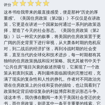
☆
☆
☆
☆
☆
评分
这本书给我带来的最直接感受，便是那种“历史的厚
重感”。《美国住房政策（第2版）》不仅仅是在讲政
策，它更是在讲述一个国家如何通过一系列的政策选
择，塑造了今天的社会形态。《美国住房政策（第2
版）》以一种宏大的叙事，将美国的住房政策置于更
广阔的历史背景下进行审视，从大萧条时期的危机应
对，到二战后的经济扩张，再到冷战时期的社会变
革，直至当代的全球化和技术进步，每一时期都有其
独特的住房政策挑战和应对策略。我尤其被书中关于
“公共住房”项目兴衰的叙述所吸引，它展现了一个政
策从初衷到实践，再到最终面临困境的完整过程，充
满了现实的复杂性和人性的挣扎。作者对不同政治光
谱在住房政策上的分歧和妥协的描绘，也让我看到了
政策制定背后错综复杂的利益博弈和意识形态斗争。
读这本书，我仿佛在翻阅一本关于美国社会变迁的史
书，而住房政策，则是其中一条至关重要的线索。它