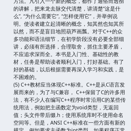
方法。凡引入一个新的概念，都作了通俗而透彻
的讲解，把来龙去脉交代清楚，讲清楚“这是什
么”, “为什么需要它”, “怎样使用它”，并举例说
明。使读者建立起清晰的概念，知其然也知其所
以然，而不是盲目地照葫芦画瓢。对于C++的众
多功能和语法细节，在初学阶段没有必要全部细
讲，必须有所选择，合理取舍，抓住主要矛盾，
不应追求深而全。本书是入门性、基础性的教
材，任务是帮助读者顺利入门，打好基础。有了
好的基础，以后根据需要再深入学习和实践，是
不困难的。
(5) C++教材应当体现C++标准。C++是从C语言发
展而来的，为了与C兼容， C++保留了C的许多用
法，有不少人在编写C++程序时常沿用C的某些传
统用法，例如把主函数定为void类型，无返回
值；头文件带后缀.h；使用系统库时不使用命名
空间等。但是，ANSI C++标准在一些方面有新的
规定，例如要求主函数为int类型，如果程序正常