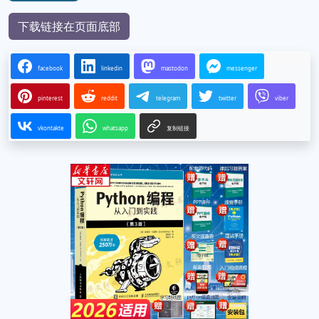
下载链接在页面底部
facebook
linkedin
mastodon
messenger
pinterest
reddit
telegram
twitter
viber
vkontakte
whatsapp
复制链接