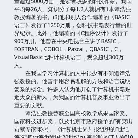
量超过5000万册，是读者较多的科技作家。我国
平均每26人、知识分子每1.2人就拥有1本谭浩强
教授编著的书。(3)他和别人合作编著的《BASIC
语言》发行了1250万册，创科技书籍发行量的世
界纪录。此外，他编著的《C程序设计》发行了
900万册。他曾在中央电视台主讲了BASIC，
FORTRAN，COBOL，Pascal，QBASIC，C，
VisualBasic七种计算机语言，观众超过300万
人。
在我国学习计算机的人中很少有不知道谭浩
强教授的。他善于用容易理解的方法和语言说明
复杂的概念。许多人认为他开创了计算机书籍贴
近大众的新风，为我国的计算机普及事业做出了
重要的贡献。
谭浩强教授曾获全国高校教学成果国家奖、
国家科技进步奖，以及北京市政府授予的“有突出
贡献专家”称号。《计算机世界》报组织的“世纪
评选”把他评为我国“20世纪zui有影响的IT人物”10