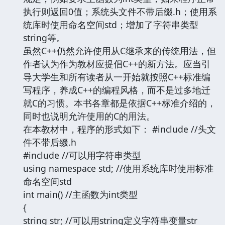
执行则返回0值；系统头文件不带后缀.h；使用系
统库时使用命名空间std；增加了字符串类型
string等。
虽然C++仍然允许使用从C继承来的传统用法，但
作者认为作为教材应提倡C++的新方法。应当引
导大学生和所有读者从一开始就按照C++标准编
写程序，养成C++的编程风格，而不是过多地迁
就C的习惯。本书各章都是依据C++标准介绍的，
同时也说明允许使用的C的用法。
在本教材中，程序的形式如下： #include //头文
件不带后缀.h
#include //可以用字符串类型
using namespace std; //使用系统库时使用标准
命名空间std
int main() //主函数为int类型
{
string str; //可以用string定义字符串变量str