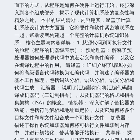
而下的方式，从程序是如何在硬件上运行开始，逐步深
入到各个组成部分，揭示了现代计算机系统的复杂性与
精妙之处。 本书的结构清晰，内容翔实，涵盖了计算
机系统设计的方方面面。它将硬件和软件紧密地联系在
一起，帮助读者构建起一个完整的计算机系统知识体
系。 核心主题与内容详解： 1. 从源代码到可执行文件
的旅程（程序的机器级表示）： 预处理器： 解释了预
处理器如何处理源代码中的宏定义和条件编译，以及它
在编译过程中的作用。 编译器： 详细介绍了编译器如
何将高级语言代码转换为汇编代码，并阐述了编译器的
基本工作原理，包括词法分析、语法分析、语义分析和
代码生成。 汇编器： 说明了汇编器如何将汇编代码翻
译成机器码（二进制指令），以及机器码的格式和指令
集架构（ISA）的概念。 链接器： 深入讲解了链接器的
功能，包括符号解析和地址重定位，以及它如何将多个
目标文件和库文件组合成一个可执行文件。 加载器：
描述了操作系统加载器如何将可执行文件加载到内存
中，并进行初始化，使其能够开始执行。 共享库： 探
讨了共享库的工作机制，以及它们如何减少内存占用和