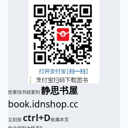
静思书屋
想要找书就要到
book.idnshop.cc
ctrl+D
立刻按
收藏本页
你会得到大惊喜!!