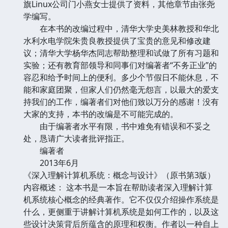
旗Linux公司门小燕女士提供了资料，其他章节由张尧
学编写。
在本书的改编过程中，清华大学史美林教授和华北
水利水电学院朱贵良教授提供了宝贵的意见和修改建
议；清华大学杨华杰同志帮助整理和试做了所有习题和
实验；还有教育部领导和同事们对编著者“不务正业”的
容忍和给予时间上的便利。多少个节假日不能休息，不
能和家庭团聚，但家人们仍然毫无怨言，以最大的爱支
持我们的工作，编著者们对他们致以万分的感谢！没有
大家的支持，本书的改编是不可能完成的。
由于编著者水平有限，书中难免有错误和不妥之
处，恳请广大读者批评指正。
编著者
2013年6月
《深入理解计算机系统：概念与设计》（原书第3版）
内容概述： 这本书是一本旨在帮助读者深入理解计算
机系统核心概念的经典著作。它不仅仅介绍操作系统是
什么，更侧重于讲解计算机系统是如何工作的，以及这
些设计决策背后所蕴含的原理和权衡。作者以一种自上