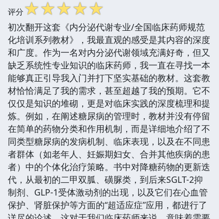
☆
☆
☆
☆
☆
评分
初次翻开这套《内分泌代谢专业/全国临床药师规范
化培训系列教材》，我最直观的感受是其内容的深度
和广度。作为一名对内分泌代谢领域充满好奇，但又
缺乏系统性专业知识的临床药师，我一直在寻找一本
能够真正引导我入门并打下坚实基础的教材。这套教
材恰恰满足了我的需求，甚至超越了我的预期。它不
仅仅是知识的堆砌，更是对临床实践的深度梳理和提
炼。例如，在阐述糖尿病的管理时，教材并没有停留
在简单的药物分类和作用机制，而是详细地介绍了不
同类型糖尿病的发病机制、临床表现，以及在不同患
者群体（如老年人、妊娠期妇女、合并其他疾病的患
者）中的个体化治疗策略。书中对降糖药物的更新迭
代，从最初的二甲双胍、磺脲类，到后来SGLT-2抑
制剂、GLP-1受体激动剂的出现，以及它们在心血管
保护、肾脏保护等方面的“超适应症”应用，都进行了
详尽的论述。这对于我们临床药师来说，意味着需要