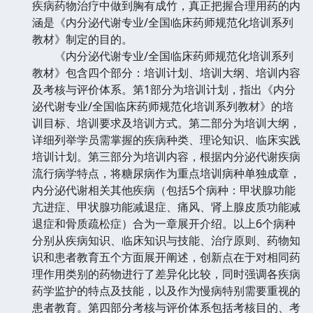
疾病药物治疗中做到胸有成竹，真正把握合理用药的内
涵是《内分泌代谢专业/全国临床药师规范化培训系列
教材》制定的目的。
《内分泌代谢专业/全国临床药师规范化培训系列
教材》包含四个部分：培训计划、培训大纲、培训内容
及考核与评价体系。第1部分为培训计划，指出《内分
泌代谢专业/全国临床药师规范化培训系列教材》的培
训目标、培训要求及培训方式。第二部分为培训大纲，
详细列举学员需掌握的疾病种类、理论知识、临床实践
培训计划。第三部分为培训内容，根据内分泌代谢疾病
流行病学特点，将糖尿病作为重点培训病种单独成章，
内分泌代谢相关其他疾病（包括5个病种：甲状腺功能
亢进症、甲状腺功能减退症、痛风、肾上腺皮质功能减
退症和骨质疏松症）合为一章展开介绍。以上6个病种
分别从疾病知识、临床知识与技能、治疗原则、药物知
识和患者教育五个方面展开阐述，创新点在于对相同药
理作用类别的药物进行了差异化比较，同时强调各疾病
药学监护的特点及技能，以及作为慢病特别需要重视的
患者教育。第四部分考核与评价体系包括考核目的、考