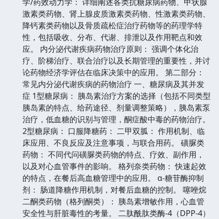
学/药效动力学： 详细阐述各类抗糖尿病药物、甲状腺
激素类药物、肾上腺皮质激素类药物、性激素类药物、
降钙素类药物以及骨质疏松症治疗药物等的药理学特
性，包括吸收、分布、代谢、排泄以及作用靶点和效
应。 内分泌代谢疾病药物治疗原则： 强调个体化治
疗、阶梯治疗、联合治疗以及长期管理的重要性，并讨
论药物经济学评估在临床决策中的应用。 第二部分：
常见内分泌代谢疾病的药物治疗 一、糖尿病及其并发
症 1型糖尿病： 胰岛素治疗方案的选择（包括不同类型
胰岛素的特点、给药途径、剂量调整策略），胰岛素泵
治疗，低血糖的识别与管理，酮症酸中毒的药物治疗。
2型糖尿病： 口服降糖药： 二甲双胍： 作用机制、临
床应用、不良反应及注意事项，与联合用药。 磺脲类
药物： 不同代问磺脲类药物的特点、疗效、副作用，
以及对心血管事件的影响。 格列奈类药物： 快速起效
的特点，在餐后高血糖管理中的应用。 α-糖苷酶抑制
剂： 肠道降糖作用机制，对餐后血糖的控制。 噻唑烷
二酮类药物（格列酮类）： 胰岛素增敏作用，心血管
安全性与肝脏毒性的考量。 二肽酰肽类酶-4（DPP-4）