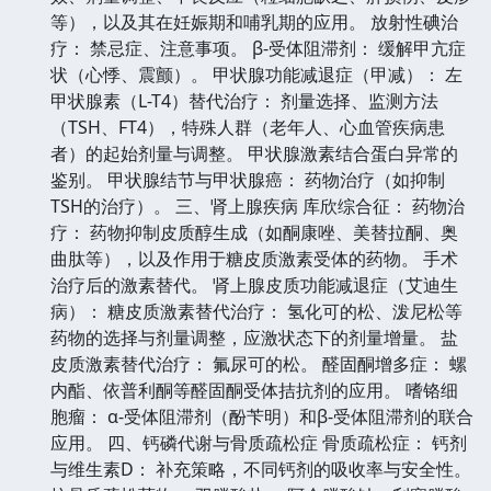
等），以及其在妊娠期和哺乳期的应用。 放射性碘治
疗： 禁忌症、注意事项。 β-受体阻滞剂： 缓解甲亢症
状（心悸、震颤）。 甲状腺功能减退症（甲减）： 左
甲状腺素（L-T4）替代治疗： 剂量选择、监测方法
（TSH、FT4），特殊人群（老年人、心血管疾病患
者）的起始剂量与调整。 甲状腺激素结合蛋白异常的
鉴别。 甲状腺结节与甲状腺癌： 药物治疗（如抑制
TSH的治疗）。 三、肾上腺疾病 库欣综合征： 药物治
疗： 药物抑制皮质醇生成（如酮康唑、美替拉酮、奥
曲肽等），以及作用于糖皮质激素受体的药物。 手术
治疗后的激素替代。 肾上腺皮质功能减退症（艾迪生
病）： 糖皮质激素替代治疗： 氢化可的松、泼尼松等
药物的选择与剂量调整，应激状态下的剂量增量。 盐
皮质激素替代治疗： 氟尿可的松。 醛固酮增多症： 螺
内酯、依普利酮等醛固酮受体拮抗剂的应用。 嗜铬细
胞瘤： α-受体阻滞剂（酚苄明）和β-受体阻滞剂的联合
应用。 四、钙磷代谢与骨质疏松症 骨质疏松症： 钙剂
与维生素D： 补充策略，不同钙剂的吸收率与安全性。