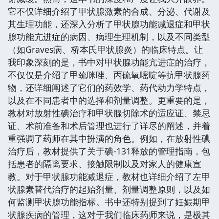
它不仅详细介绍了甲状腺激素的合成、分泌、代谢及
其生理功能，还深入分析了甲状腺功能减退症和甲状
腺功能亢进症的病因、病理生理机制，以及不同类型
（如Graves病、桥本氏甲状腺炎）的临床特点。让
我印象深刻的是，书中对甲状腺功能亢进症的治疗，
不仅仅是介绍了甲巯咪唑、丙硫氧嘧啶等抗甲状腺药
物，还详细阐述了它们的药效学、药代动力学特点，
以及在不同患者中的选择和剂量调整。更重要的是，
教材对放射性碘治疗和甲状腺切除术的适应证、禁忌
证、术前准备和术后管理也进行了详尽的阐述，并着
重强调了药师在其中扮演的角色。例如，在放射性碘
治疗后，教材提供了关于碘-131释放的管理指南，包
括患者的隔离要求、接触限制以及对家人的健康宣
教。对于甲状腺功能减退症，教材也详细介绍了左甲
状腺素替代治疗的起始剂量、剂量调整原则，以及如
何监测甲状腺功能指标。书中还特别提到了妊娠期甲
状腺疾病的管理，这对于我们临床药师来说，是极其