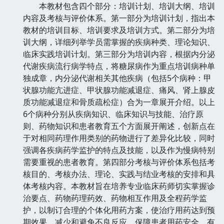
本教材包含四个部分：培训计划、培训大纲、培训
内容及考核与评价体系。第一部分为培训计划，指出本
教材的培训目标、培训要求及培训方式。第二部分为培
训大纲，详细列举学员需掌握的疾病种类、理论知识、
临床实践培训计划。第三部分为培训内容，根据内分泌
代谢疾病流行病学特点，将糖尿病作为重点培训病种单
独成章，内分泌代谢相关其他疾病（包括5个病种：甲
状腺功能亢进症、甲状腺功能减退症、痛风、肾上腺皮
质功能减退症和骨质疏松症）合为一章展开介绍。以上
6个病种分别从疾病知识、临床知识与技能、治疗原
则、药物知识和患者教育五个方面展开阐述，创新点在
于对相同药理作用类别的药物进行了差异化比较，同时
强调各疾病药学监护的特点及技能，以及作为慢病特别
需要重视的患者教育。第四部分考核与评价体系包括考
核目的、考核办法、理论、实践与结业考核的安排和具
体考核内容。本教材旨在培养专业临床药师切实掌握诊
治要点、药物药理药效、药物相互作用及全程药学监
护，以制订合理的个体化用药方案，使治疗用药达到预
期效果，减少和避免不良反应，保障患者用药安全、有