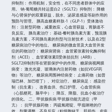
抑制剂： 作用机制，安全性，在不同患者群体中的应
用。 钠-葡萄糖共转运蛋白2（SGLT2）抑制剂： 降糖
与心肾保护的双重获益，脱水、泌尿道感染等副作用的
预防与管理。 胰高血糖素样肽-1（GLP-1）受体激动
剂： 注射型药物，减重效应，心血管获益，胃肠道不
良反应。 胰岛素治疗： 基础-餐时胰岛素方案，预混胰
岛素方案，不同胰岛素的剂型与注射技术，以及在2型
糖尿病治疗中的地位。 糖尿病的微血管及大血管并发
症的药物治疗： 糖尿病肾病： 血管紧张素转化酶抑制
剂（ACEI）、血管紧张素II受体拮抗剂（ARB）、
SGLT2抑制剂等在肾脏保护中的作用。 糖尿病视网膜
病变： 激光光凝、玻璃体内注射药物（如抗VEGF药
物）等治疗。 糖尿病周围神经病变： 止痛药物（如普
瑞巴林、加巴喷丁）、对症治疗。 糖尿病足： 感染控
制（抗生素）、改善血供、伤口护理。 心血管疾病
（心肌梗死、脑卒中）： 降压、降脂、抗血小板治疗
的强化。 二、甲状腺疾病 甲状腺功能亢进症（甲
亢）： 抗甲状腺药物： 丙硫氧嘧啶、甲巯咪唑的疗
效、剂量调整、不良反应（粒细胞缺乏、肝损伤、皮疹