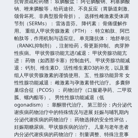
抗骨质疏松药物： 双膦酸盐： 阿仑膦酸钠、利塞膦酸
钠、唑来膦酸等，给药途径、不良反应（胃肠道刺激、
颌骨坏死、非典型股骨骨折）。 选择性雌激素受体调
节剂（SERMs）： 雷洛昔芬。 降钙素： 骨痛缓解作
用。 重组人甲状旁腺激素（PTH）： 特立帕肽、阿巴
帕肽等，作用机制与适应症。 单克隆抗体： 地舒单抗
（RANKL抑制剂），注射给药，骨更新抑制。 肉芽肿
性疾病。 甲状旁腺功能亢进/减退： 甲状旁腺功能亢
进： 药物（如西那卡塞）控制血钙。 甲状旁腺功能减
退： 钙剂、维生素D、活性维生素D3的补充，以及重
组人甲状旁腺激素的谨慎使用。 五、性腺功能异常 女
性性腺功能减退： 雌激素与孕激素替代治疗。 多囊卵
巢综合征（PCOS）： 药物治疗（口服避孕药、二甲双
胍、螺内酯等）。 男性性腺功能减退（低
ogonadism）： 睾酮替代治疗。 第三部分：内分泌代
谢疾病药物治疗中的特殊情况与进展 妊娠与哺乳期内
分泌代谢疾病的药物治疗： 药物选择的安全性评估，
妊娠期糖尿病、甲状腺疾病的治疗。 儿童与老年患者
内分泌代谢疾病的药物治疗： 剂量调整、特殊注意事