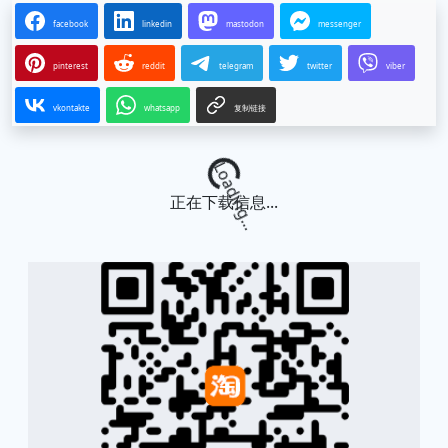
facebook
linkedin
mastodon
messenger
pinterest
reddit
telegram
twitter
viber
vkontakte
whatsapp
复制链接
Loading...
正在下载信息...