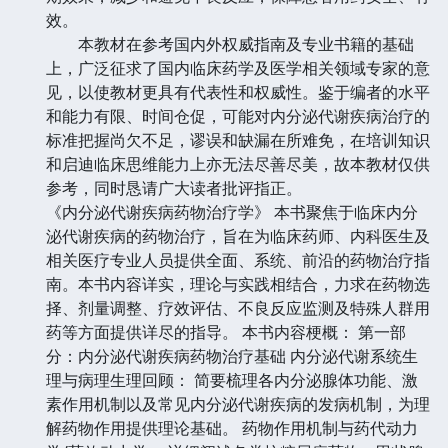
效。
本教材在参考国内外权威指南及专业书籍的基础
上，广泛征求了国内临床药学及医学相关领域专家的意
见，以使教材更具有代表性和权威性。鉴于编者的水平
和能力有限、时间仓促，可能对内分泌代谢疾病治疗的
标准把握尚欠不足，谬误和缺漏在所难免，在培训知识
和启迪临床思维能力上亦无法尽善尽美，故本教材仅供
参考，同时恳请广大读者批评指正。
《内分泌代谢疾病药物治疗学》 本书聚焦于临床内分
泌代谢疾病的药物治疗，旨在为临床药师、内科医生及
相关医疗专业人员提供全面、系统、前沿的药物治疗指
南。本书内容详实，理论与实践相结合，力求在药物选
择、剂量调整、疗效评估、不良反应监测及特殊人群用
药等方面提供详尽的指导。 本书内容梗概： 第一部
分：内分泌代谢疾病药物治疗基础 内分泌代谢系统生
理与病理生理回顾： 简要梳理各内分泌腺体功能、激
素作用机制以及常见内分泌代谢疾病的发病机制，为理
解药物作用提供理论基础。 药物作用机制与药代动力