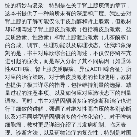
统的精妙与复杂。特别是在关于肾上腺疾病的章节，
这本书提供了一种前所未有的深度和广度。我过去对
肾上腺的了解可能仅限于皮质醇和肾上腺素，但教材
却详细阐述了肾上腺皮质激素（包括糖皮质激素、盐
皮质激素、性激素）和肾上腺髓质激素（儿茶酚胺）
的合成、调节、生理功能以及病理状态。让我印象深
刻的是，书中对库欣综合征的阐述，不仅仅停留在亢
进引起的症状，而是深入分析了其不同病因（如垂体
性ACTH瘤、肾上腺皮质腺瘤、异位ACTH综合征）所
对应的治疗策略。对于糖皮质激素的长期使用，教材
也提供了极其详尽的指导，包括维持剂量的选择、减
量过程的注意事项、以及如何应对应激状态下的剂量
调整。同时，书中对醛固酮增多症的诊断和治疗也进
行了细致的讲解，强调了对继发性高血压的鉴别诊断
以及对不同类型醛固酮增多的个体化治疗。对于嗜铬
细胞瘤，教材更是详细介绍了其发病机制、临床表
现、诊断方法，以及药物治疗的复杂性，特别是对围