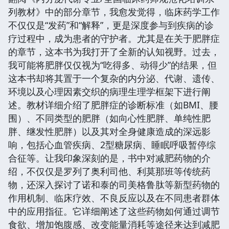
列教材》中的部分章节，我愈发觉得，临床药学工作
不仅仅是“发药”和“解释”，更是深度参与到疾病的诊
疗过程中，成为患者的守护者。尤其是在关于肥胖症
的章节，这本书为我打开了全新的认知视野。过去，
我可能将肥胖仅仅视为“吃得多、动得少”的结果，但
这本书却将其置于一个复杂的内分泌、代谢、遗传、
环境以及心理因素交织的病理生理学框架下进行阐
述。教材详细介绍了肥胖症的诊断标准（如BMI、腰
围）、不同类型的肥胖（如向心性肥胖、单纯性肥
胖、继发性肥胖）以及其对全身健康造成的深远影
响，包括心血管疾病、2型糖尿病、睡眠呼吸暂停综
合征等。让我印象深刻的是，书中对减肥药物的介
绍，不仅仅是罗列了奥利司他、利莫那班等传统药
物，还深入探讨了诺和泰的司美格鲁肽等新型药物的
作用机制、临床疗效、不良反应以及在不同患者群体
中的应用指征。它详细阐述了这些药物如何通过调节
食欲、增加饱腹感、改变能量消耗等途径来达到减肥