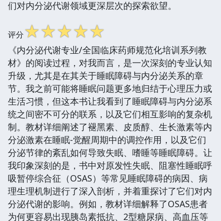
们对内分泌代谢领域更深层次的探索欲望。
☆
☆
☆
☆
☆
评分
《内分泌代谢专业/全国临床药师规范化培训系列教
材》的阅读过程，对我而言，是一次深刻的专业认知
升级，尤其是在其关于睡眠障碍与内分泌关系的章
节。我之前可能将睡眠问题更多地归结于心理压力或
生活习惯，但这本书让我看到了睡眠障碍与内分泌系
统之间密不可分的联系，以及它们相互影响的复杂机
制。教材详细阐述了褪黑素、皮质醇、生长激素等内
分泌激素在睡眠-觉醒周期中的调控作用，以及它们
分泌节律的紊乱如何导致失眠、嗜睡等睡眠障碍。让
我印象深刻的是，书中对原发性失眠、阻塞性睡眠呼
吸暂停综合征（OSAS）等常见睡眠障碍的病因、病
理生理机制进行了深入剖析，并着重探讨了它们对内
分泌代谢的影响。例如，教材详细解释了OSAS患者
为何更容易出现胰岛素抵抗、2型糖尿病、高血压等