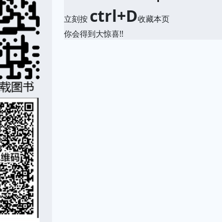
ctrl+D
立刻按
收藏本页
你会得到大惊喜!!