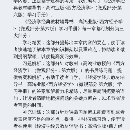
学内容。正是基于这样的考虑，我们编写了《经济学经
典教材辅导书：高鸿业版<西方经济学>（微观部分·第
六版）学习手册》。
《经济学经典教材辅导书：高鸿业版<西方经济学
>（微观部分·第六版）学习手册》每一章都可划分为三
大部分：
学习精要：这部分提炼出本章内容的要点，便于读
者快速地了解本章的知识框架以及重难点，协助读者做
到提纲挈领，以便提高复习效率。
习题解析：这部分针对教材（高鸿业教授的《西方
经济学》（微观部分•；第六版））的书后练习题，提
供答案和解析，有助于读者自学。《经济学经典教材辅
导书：高鸿业版<西方经济学>（微观部分·第六版）学
习手册》的答案和解析力求精练，尽量用简明扼要的语
句，让读者清晰地把握问题的关键点所在，以求节省读
者宝贵的时间。
补充训练：这部分针对课后习题所未能覆盖到或者
覆盖密度不足的重难点，提供一些补充练习题，便于读
者在使用《经济学经典教材辅导书：高鸿业版<西方经