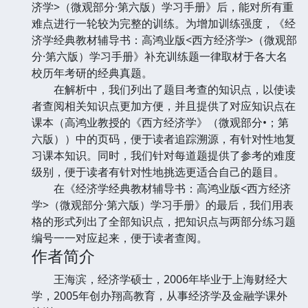
济学>（微观部分·第六版）学习手册》后，能对所有重
难点进行一轮较为完整的训练。为增加训练强度，《经
济学经典教材辅导书：高鸿业版<西方经济学>（微观部
分·第六版）学习手册》补充训练题一律取材于各大名
校历年考研的经典真题。
在解析中，我们列出了题目考查的知识点，以使读
者查阅相关知识点更加方便，并且提供了对应知识点在
课本（高鸿业教授的《西方经济学》（微观部分•；第
六版））中的页码，便于读者追踪溯源，有针对性地复
习课本知识。同时，我们针对每道题提供了参考的难度
级别，便于读者有针对性地挑选更适合自己的题目。
在《经济学经典教材辅导书：高鸿业版<西方经济
学>（微观部分·第六版）学习手册》的最后，我们用表
格的形式列出了全部知识点，把知识点与两部分练习题
编号一一对应起来，便于读者查阅。
作者简介
王海滨，经济学硕士，2006年毕业于上海财经大
学，2005年创办翔高教育，从事经济学及金融学课外