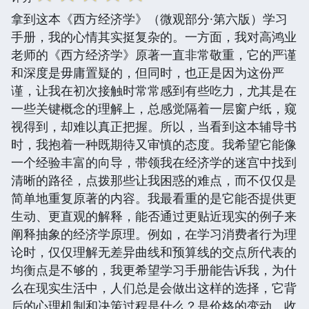
拿到这本《西方经济学》（微观部分·第六版）学习
手册，我的心情其实挺复杂的。一方面，我对高鸿业
老师的《西方经济学》原著一直非常敬重，它的严谨
和深度是毋庸置疑的，但同时，也正是因为这份严
谨，让我在初次接触时常常感到有些吃力，尤其是在
一些关键概念的理解上，总感觉隔着一层窗户纸，窥
视得到，却难以真正把握。所以，当看到这本辅导书
时，我抱着一种既期待又审慎的态度。我希望它能像
一个经验丰富的向导，带领我在经济学的迷宫中找到
清晰的路径，点拨那些让我困惑的难点，而不仅仅是
简单地重复原著的内容。我最看重的是它能否提供更
生动、更直观的解释，能否通过更贴近现实的例子来
阐释抽象的经济学原理。例如，在学习消费者行为理
论时，仅仅理解无差异曲线和预算线的交点所代表的
均衡点是不够的，我更希望学习手册能告诉我，为什
么在现实生活中，人们总是会做出这样的选择，它背
后的心理机制和决策过程是什么？是价格的变动、收