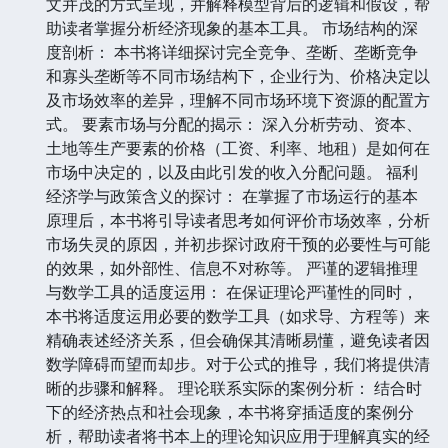
文并茂的方式呈现，并解释模型背后的逻辑和假设，帮
助读者掌握分析经济现象的基本工具。 市场结构的深
度剖析： 本书将详细探讨完全竞争、垄断、垄断竞争
和寡头垄断等不同市场结构下，企业行为、价格决定以
及市场效率的差异，理解不同市场环境下资源的配置方
式。 要素市场与分配的揭示： 深入分析劳动、资本、
土地等生产要素的价格（工资、利率、地租）是如何在
市场中决定的，以及由此引发的收入分配问题。 福利
经济学与政策含义的探讨： 在掌握了市场运行的基本
原理后，本书将引导读者思考如何评价市场效率，分析
市场失灵的原因，并初步探讨政府干预的必要性与可能
的效果，如外部性、信息不对称等。 严谨的逻辑推理
与数学工具的适度运用： 在保证理论严谨性的同时，
本书将适度运用必要的数学工具（如求导、方程等）来
精确表述经济关系，但会确保其清晰易懂，避免读者因
数学障碍而望而却步。对于公式的推导，我们将提供清
晰的步骤和解释。 理论联系实际的案例分析： 结合时
下的经济热点和社会现象，本书将穿插适度的案例分
析，帮助读者将书本上的理论知识应用于理解真实的经