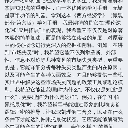
作为一名即将面临经济学考试的学生，我深知理解和
掌握知识点的重要性，而一本优质的学习手册，无疑
是事半功倍的利器。拿到这本《西方经济学》（微观
部分·第六版）学习手册，我最期待的是它在“理论深
化”和“应用拓展”上的表现。我希望它不仅仅是对原著
内容的简单复述，而是能够站在读者的角度，对原著
中的核心概念进行更深入的挖掘和阐释。例如，在讲
到“市场失灵”时，我希望它能不仅列举垄断、外部
性、信息不对称等几种常见的市场失灵类型，更重要
的是，它能详细分析每种失灵类型产生的内在原因，
以及可能产生的各种负面效应，并且能够提供一些现
实世界中解决这些市场失灵问题的政策工具或理论模
型。我希望它能让我理解“为什么”。不仅仅是知道“是
什么”，更要理解“为什么是这样”。例如，在学习“帕
累托最优”时，我希望辅导书能通过形象的比喻或者
逻辑严密的推导，让我深刻理解其含义，以及在什么
条件下才能达到帕累托最优状态。它应该能够解答我
心中可能产生的那些“如果……会怎么样？”的疑问。