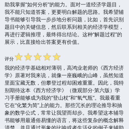
助我掌握“如何分析”的能力。面对一道经济学题目，
我不能只知道答案，更要明白解题的思路。我希望辅
导书能够引导我一步步地分析问题，比如，首先识别
题目中的关键信息，然后联系到相关的经济学模型，
再进行逻辑推理，最终得出结论。这种“解题过程”的
展示，比直接给出答案更有价值。
☆
☆
☆
☆
☆
评分
我的经济学基础相对薄弱，高鸿业老师的《西方经济
学》原著对我来说，就像一座巍峨的山峰，虽然知道
里面宝藏无数，但攀登过程却困难重重。因此，我特
别期待这本《西方经济学》（微观部分·第六版）学
习手册能够成为我的“登山杖”和“氧气瓶”。我最看重
它在“化繁为简”上的能力。那些冗长的理论推导和抽
象的数学公式，常常让我望而却步。我希望这本辅导
书能够用最通俗易懂的语言，将这些复杂的概念解释
清楚，并且通过形象的比喻或者生活化的例子来辅助