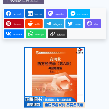
facebook
linkedin
mastodon
messenger
pinterest
reddit
telegram
twitter
viber
vkontakte
whatsapp
复制链接