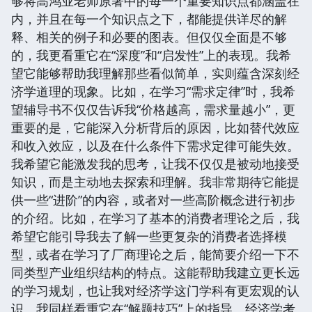
够将高鸿业老师原著中的每一个重要知识点都涵盖在
内，并且在每一个知识点之下，都能提供详尽的解
释、相关的例子和必要的图表。但仅仅全面是不够
的，我更看重它在“深度”和“启发性”上的表现。我希
望它能够帮助我理解那些看似简单，实则蕴含深刻经
济学道理的现象。比如，在学习“需求定律”时，我希
望辅导书不仅仅告诉我“价格越高，需求量越小”，更
重要的是，它能深入分析背后的原因，比如替代效应
和收入效应，以及在什么条件下需求定律可能失效。
我希望它能激发我的思考，让我不仅仅是被动地接受
知识，而是主动地去探索和理解。我非常期待它能提
供一些“进阶”的内容，或者对一些高阶概念进行初步
的介绍。比如，在学习了基本的消费者理论之后，我
希望它能引导我去了解一些更复杂的消费者选择模
型，或者在学习了厂商理论之后，能简要介绍一下不
同类型产业组织结构的特点。这能帮助我建立更长远
的学习规划，也让我对经济学这门学科有更宏观的认
识。我同样看重它在“解题技巧”上的指导。经济学考