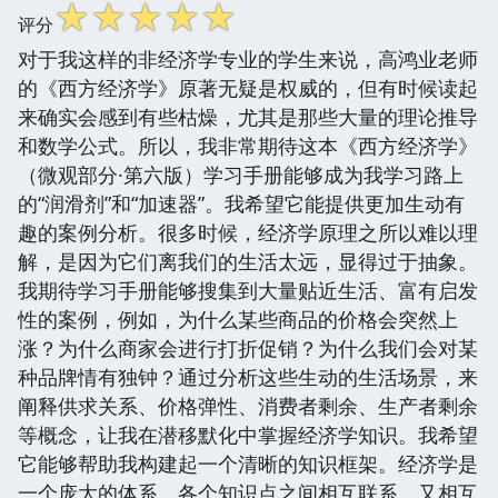
☆
☆
☆
☆
☆
评分
对于我这样的非经济学专业的学生来说，高鸿业老师
的《西方经济学》原著无疑是权威的，但有时候读起
来确实会感到有些枯燥，尤其是那些大量的理论推导
和数学公式。所以，我非常期待这本《西方经济学》
（微观部分·第六版）学习手册能够成为我学习路上
的“润滑剂”和“加速器”。我希望它能提供更加生动有
趣的案例分析。很多时候，经济学原理之所以难以理
解，是因为它们离我们的生活太远，显得过于抽象。
我期待学习手册能够搜集到大量贴近生活、富有启发
性的案例，例如，为什么某些商品的价格会突然上
涨？为什么商家会进行打折促销？为什么我们会对某
种品牌情有独钟？通过分析这些生动的生活场景，来
阐释供求关系、价格弹性、消费者剩余、生产者剩余
等概念，让我在潜移默化中掌握经济学知识。我希望
它能够帮助我构建起一个清晰的知识框架。经济学是
一个庞大的体系，各个知识点之间相互联系，又相互