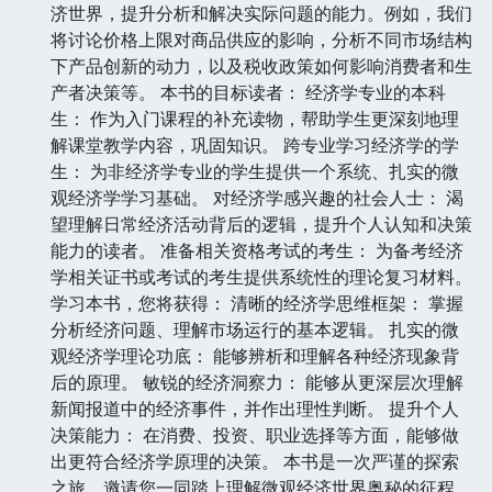
济世界，提升分析和解决实际问题的能力。例如，我们
将讨论价格上限对商品供应的影响，分析不同市场结构
下产品创新的动力，以及税收政策如何影响消费者和生
产者决策等。 本书的目标读者： 经济学专业的本科
生： 作为入门课程的补充读物，帮助学生更深刻地理
解课堂教学内容，巩固知识。 跨专业学习经济学的学
生： 为非经济学专业的学生提供一个系统、扎实的微
观经济学学习基础。 对经济学感兴趣的社会人士： 渴
望理解日常经济活动背后的逻辑，提升个人认知和决策
能力的读者。 准备相关资格考试的考生： 为备考经济
学相关证书或考试的考生提供系统性的理论复习材料。
学习本书，您将获得： 清晰的经济学思维框架： 掌握
分析经济问题、理解市场运行的基本逻辑。 扎实的微
观经济学理论功底： 能够辨析和理解各种经济现象背
后的原理。 敏锐的经济洞察力： 能够从更深层次理解
新闻报道中的经济事件，并作出理性判断。 提升个人
决策能力： 在消费、投资、职业选择等方面，能够做
出更符合经济学原理的决策。 本书是一次严谨的探索
之旅，邀请您一同踏上理解微观经济世界奥秘的征程。