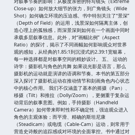
对叙事节奏的影响：从极度亲密的特写镜头（Extreme
Close-up）如何放大细节的张力，到广角镜头（Wide
Shot）如何确立环境的压迫感。书中特别关注了“景深”
（Depth of Field）的运用，浅景深如何隔离主体，创
造心理上的孤独感，而深景深则如何在一个画面中同时
承载多层叙事信息。此外，对“画幅比例”（Aspect
Ratio）的探讨，揭示了不同画幅如何影响观众对世界
观的感知，从经典的1.85:1到沉浸式的2.39:1宽银幕，
每一种选择都是对叙事空间的精妙设计。 五、 运动的
诗学：摄影机与角色的共舞 如果说光影是语言，那么
摄影机的运动就是演讲的语调和节奏。本书的第五部分
深入探讨了摄影机运动在推动情节和刻画角色内心状态
中的核心作用。 我们不仅涵盖了基本的摇摄（Pan）、
移摄（Tilt）和推拉（Dolly/Zoom），更侧重于复杂运
动背后的叙事意图。例如，手持摄影（Handheld
Camera）如何带来即时性和不确定性，强迫观众进入
角色的主观体验；而平滑、精确的斯坦尼康
（Steadicam）或电缆（Cable-Cam）运动，则常用于
营造史诗般的追踪感或对环境的全面掌控。书中通过对