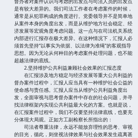
督办者对案件认识与考虑的出发点与司法人员的出发点
是有较大差异的。我们司法工作者在考虑案件的时候，
通常是从犯罪构成的角度进行。党委领导并不是简单地
从案件本身的角度出发，而是从维护地方社会稳定、经
济发展等宏观角度考虑问题。这一点与在司法机关系统
内部进行汇报存在极大差异。在这种情况下，汇报人必
须首先坚持“以事实为依据、以法律为准绳”的客观指导
思想。因为无论从何种目的考虑案件处理问题，也不能
超越法律的底线。
2.坚持维护公共利益兼顾社会效果的汇报态度
在汇报涉及地方稳定与经济发展等重大公共利益的
督办案件过程中，汇报人应当具有一种维护社会公益的
使命感与责任感。汇报人应当从维护公共利益角度出
发，全面审视与思考督办案件中存在的社会问题，并寻
找法律框架内实现公共利益最大化的方案。也就是说，
在汇报案件过程中，我们不仅要坚持法律底线，也要充
分体现大局观。正如方工副检察长所指出的：
司法者尊重法律，永远不能放弃理性的思考、审视
的目光，循此，则坐视法律效果与社会效果发生疏离甚