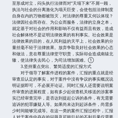
至形成对立，闷头执行法律而对“天塌下来”不屑一顾，
执法与社会的分离激化为塌天巨变，会使包括法律制度
自身在内的万物都被毁灭，对法律的尊重又何以体现？
法律因社会而存在、为公众而服务，法律的立身之本，
就定基于对社会的作用和影响不仅有益而且有效，造成
社会解体绝不是证明法律效果的有利事实。社会效果是
法律效果的目的，在人民利益的天平上，社会效果的分
量丝毫不轻于法律效果。放弃争取良好社会效果的心态
和做法，意在尊重法律坚守职责，实际却会造成南辕北
辙，使法律失去民心，为司法增加困难。①
3.坚持重点突出、繁简适度的汇报方式
对于领导了解案件进程的案件，汇报的重点就是经
审查后认定的事实，对于案件中没有争议的事实概况说
明证据即可，不必展开论证。同时汇报人还需要说明案
件审查的进展程度，如有多少起侦查机关移送的涉案事
实已经审查完毕，是否达到提起公诉的条件，有无需要
追诉的犯罪嫌疑人等。如果尚未达到起诉条件，尚需多
少时间能够完成等。在这一类的案件汇报过程中，汇报
人对于案件中存在的问题及可能引起的不利后果仅需要