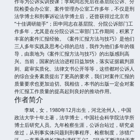
作等为公诉实训授课；李斌同志先后在基层院公诉、分
院检委会办公室、案件管理办公室工作多年，不仅是刑
法学博士和刑事诉讼法学博士后，还曾获得过北京市
“十佳调研能手”；田申同志在基层院、分院公诉部门工
作多年，尤其是在分院公诉二审部门工作期间，积累了
丰富的案件汇报经验。《案件汇报方法与技巧》是他们
三人多年实践及思考心得的总结，我作为他们多年的领
导，由衷地为《案件汇报方法与技巧》的出版感到高
兴。当前，国家的法治进程日益加快，落实证据裁判原
则、庭审实质化、法律文书公开等等，这些都对公诉人
的综合业务素质提出了更高的要求，我们对案件汇报的
质量要求也更加迫切。我相信，本书的出版一定会对案
件汇报工作质量的提高起到良好的推动作用。
作者简介
李斌，女，1980年12月出生，河北沧州人，中国
政法大学十年土著，法学博士，中国社会科学院法学所
博士后研究人员。九年检察生涯，公诉台站过，研究桌
坐过，从刑事实体问题到刑事程序、检察制度，涉猎广
泛，一直秉承师长“胸中满怀正义”，“目光不断流转于事