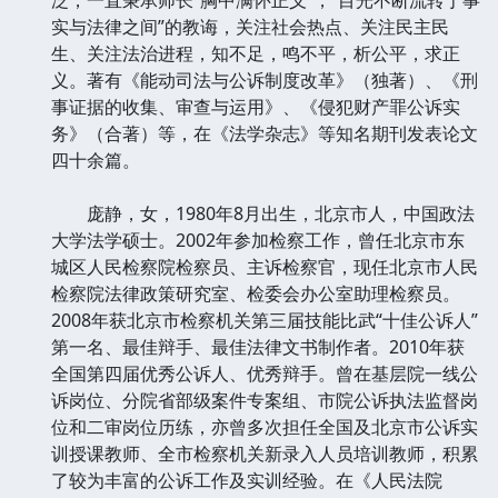
实与法律之间”的教诲，关注社会热点、关注民主民
生、关注法治进程，知不足，鸣不平，析公平，求正
义。著有《能动司法与公诉制度改革》（独著）、《刑
事证据的收集、审查与运用》、《侵犯财产罪公诉实
务》（合著）等，在《法学杂志》等知名期刊发表论文
四十余篇。
庞静，女，1980年8月出生，北京市人，中国政法
大学法学硕士。2002年参加检察工作，曾任北京市东
城区人民检察院检察员、主诉检察官，现任北京市人民
检察院法律政策研究室、检委会办公室助理检察员。
2008年获北京市检察机关第三届技能比武“十佳公诉人”
第一名、最佳辩手、最佳法律文书制作者。2010年获
全国第四届优秀公诉人、优秀辩手。曾在基层院一线公
诉岗位、分院省部级案件专案组、市院公诉执法监督岗
位和二审岗位历练，亦曾多次担任全国及北京市公诉实
训授课教师、全市检察机关新录入人员培训教师，积累
了较为丰富的公诉工作及实训经验。在《人民法院