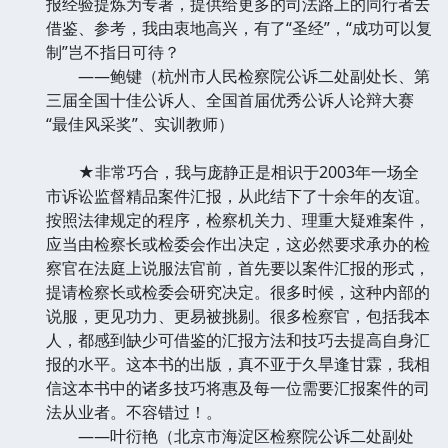
报经验提炼为专著，提供给更多的司法路上的同行者去
借鉴、参考，我由衷地高兴，有了“圣经”，“成功可以复
制”岂不指日可待？
——鲍键（杭州市人民检察院公诉二处副处长、第
三届全国十佳公诉人、全国首届优秀公诉人论辩大赛
“最佳风采奖”、实训教师）
★非常巧合，我与庞静正是相识于2003年一场全
市诉讼监督精品案件汇报，从此结下了十余年的友谊。
按照法律规定的程序，检察机关力、理重大疑难案件，
应当由检察长或检委会作出决定，这必然要求承办的检
察官在法庭上说服法官前，首先要以案件汇报的形式，
提请检察长或检委会研究决定。很多时候，这种内部的
说服，更见功力、更易被挑剔。很多检察官，包括我本
人，都感到缺少可借鉴的汇报方法和技巧去提高自身汇
报的水平。这本书的出版，真不亚于久旱逢甘霖，我相
信这本书中的诸多技巧将惠及每一位需要汇报案件的司
法从业者。不容错过！。
——叶衍艳（北京市海淀区检察院公诉二处副处