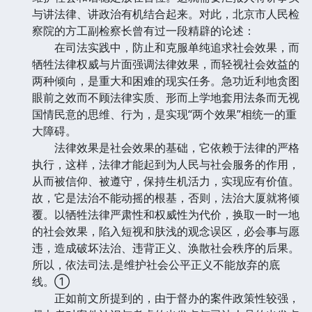
与讲法律、讲政治有机结合起来。对此，北京市人民检
察院的方工副检察长曾有过一段精辟的论述：
在司法实践中，防止和克服单纯追求社会效果，而
牺牲法律权威与片面强调法律效果，而轻视社会效益的
两种倾向，是重大和困难的现实任务。急功近利地贪图
眼前之效而不顾法律实质、形而上学地套用法条而无视
国情民意的思维、行为，是实现“两个效果”相统一的重
大障碍。
法律效果是社会效果的基础，它依赖于法律的严格
执行，这样，法律才能起到为人民与社会服务的作用，
从而被信仰、被遵守，保持生机活力，实现应有价值。
故，它是法治不能动摇的根基，否则，法治大厦就将倾
覆。以牺牲法律严肃性和权威性为代价，换取一时一地
的社会效果，陷入短视和肤浅的观念误区，必会事与愿
违，造成破坏法治、违背正义、涣散社会秩序的后果。
所以，依法司法.是维护社会公平正义不能放弃的底
线。①
正如前文所提到的，由于督办的案件政策性较强，