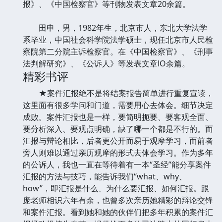
报》、《中国检察官》等刊物发表文章20余篇。
田申，男，1982年生，北京市人，东北大学法学
系毕业，中国社会科学院法学硕士，现任北京市人民检
察院第二分院主诉检察官。在《中国检察官》、《刑事
法判解研究》、《公诉人》等发表文章lO余篇。
精彩书评
★案件汇报绝不是将结案报告简单进行重复宣读，
这里面有很多学问和门道，需要用心去体会。细节决定
成败。案件汇报也是一样，要简明扼要、要客观全面、
要分析深入、要观点明确，缺了哪一个都是不行的。而
汇报与辩论相比，后者更公开而易于观摩学习，而前者
旁人则难以通过亲历观摩的形式去体会学习。作为多年
的公诉人，我也一直在等待着有一本“圣经”能分享案件
汇报的方法与技巧，能告诉我们“what、why、
how”，即汇报是什么、为什么要汇报、如何汇报。跟
庞老师相识六年有余，也曾多次亲历她精彩的辩论交锋
和案件汇报。看到她和她的伙伴们把多年积累的案件汇