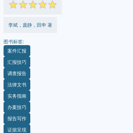
☆
☆
☆
☆
☆
李斌，庞静，田申 著
图书标签:
案件汇报
汇报技巧
调查报告
法律文书
实务指南
办案技巧
报告写作
证据呈现