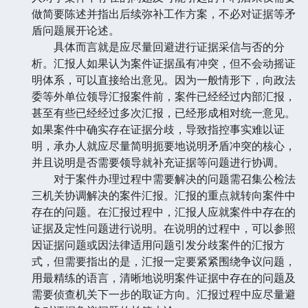
做简要陈述并指出后续弥补工作方案，不必对证据等矛
盾问题展开论述。
具体而言就是应尽量回避进行证据采信与否的分
析。汇报人如果认为案件证据虽有冲突，但不会动摇证
明体系，可以直接给出意见。因为一般情形下，向政法
委等外单位领导汇报案件前，案件已经经过内部汇报，
甚至有些已经经过多次汇报，已经形成相对统一意见。
如果案件中确实存在证据分歧，导致指控事实难以证
明，承办人就应尽量简明扼要地说明矛盾冲突的核心，
并且说明是否需要领导就补充证据等问题进行协调。
对于案件办理过程中需要解决的问题需召集公检法
三机关协调解决的案件汇报。汇报的重点就转向案件中
存在的问题。在汇报过程中，汇报人应就案件中存在的
证据及定性问题进行说明。在说明的过程中，可以参照
因证据问题或因法律适用问题引发分歧案件的汇报方
式，但需要指出的是，汇报一定要紧紧围绕争议问题，
用最精练的语言，清晰地说明案件证据中存在的问题及
需要侦查机关下一步的取证方向。汇报过程中应尽量避