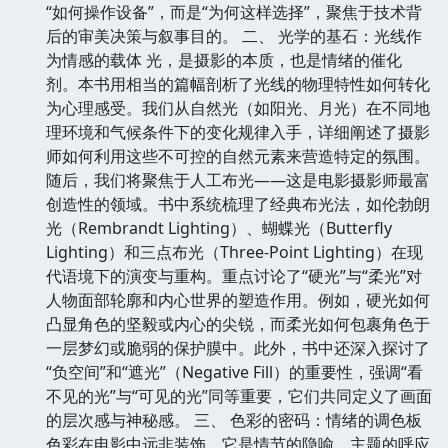
“如何操作设备”，而是“为何这样选择”，聚焦于技术背
后的审美决策与叙事目的。 二、 光学的基石：光线作
为情感的载体 光，是摄影的本质，也是情绪的催化
剂。本书用相当的篇幅剖析了光线的物理特性如何转化
为心理感受。我们从自然光（如阳光、月光）在不同地
理环境和气候条件下的变化规律入手，详细阐述了摄影
师如何利用这些不可控的自然元素来营造特定的氛围。
随后，我们将聚焦于人工布光——这是电影摄影师最富
创造性的领域。书中系统梳理了经典布光法，如伦勃朗
光（Rembrandt Lighting）、蝴蝶光（Butterfly
Lighting）和三点布光（Three-Point Lighting）在现
代语境下的演变与重构。重点讨论了“硬光”与“柔光”对
人物面部轮廓和内心世界的塑造作用。例如，硬光如何
凸显角色的坚毅或内心的尖锐，而柔光如何包裹角色于
一层梦幻或脆弱的保护膜中。此外，书中还深入探讨了
“负空间”和“遮光”（Negative Fill）的重要性，强调“看
不见的光”与“可见的光”同等重要，它们共同定义了画面
的层次感与神秘感。 三、 色彩的密码：情绪的调色板
色彩在电影中远非装饰，它是情节的隐喻、主题的呼应