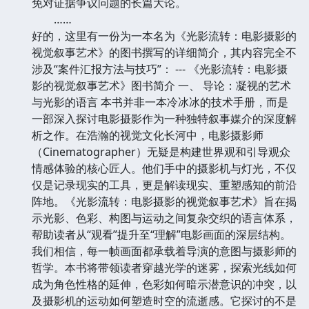
免对证据争议问题的长篇大论。
……
好的，这里有一份为一本名为《光影流转：电影摄影的
视觉叙事艺术》的图书撰写的详细简介，其内容完全不
涉及“案件汇报方法与技巧”： --- 《光影流转：电影摄
影的视觉叙事艺术》图书简介 一、 导论：凝视的艺术
与光影的语言 本书并非一本冷冰冰的技术手册，而是
一部深入探讨电影摄影作为一种独特叙事媒介的深度解
析之作。在浩瀚的视觉文化长河中，电影摄影师
（Cinematographer）无疑是构建世界观和引导观众
情感体验的核心匠人。他们手中的摄影机与灯光，不仅
仅是记录现实的工具，更是解读现实、重塑感知的前沿
阵地。《光影流转：电影摄影的视觉叙事艺术》旨在揭
示光影、色彩、构图与运动之间复杂交织的语言体系，
帮助读者从“观看”提升至“理解”电影画面的深层结构。
我们相信，每一帧画面都承载着导演的意图与摄影师的
哲学。本书将带领读者穿越光学的迷雾，探索光线如何
成为角色性格的延伸，色彩如何暗示潜意识的冲突，以
及摄影机的运动如何塑造时空的流逝感。它探讨的不是