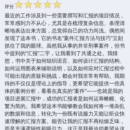
☆
☆
☆
☆
☆
评分
最近的工作涉及到一些需要撰写和汇报的项目情况，
常常感到力不从心，尤其是在梳理复杂信息、条理清
晰地表达出来方面，总觉得自己的功力尚浅。偶然间
发现了这本书，它的书名“案件汇报方法与技巧”立刻
抓住了我的眼球。虽然我从事的并非刑事案件，但书
中提到的“汇报”二字，让我看到了共通之处。我猜
想，书中关于如何组织语言、如何设计汇报的结构、
如何运用图表来辅助说明，以及如何应对汇报过程中
可能出现的质疑和挑战，都会对我非常有帮助。我期
待的不仅仅是理论上的指导，更希望它能提供一些具
体的案例分析，看看在真实的“案件”——也就是我的
项目进展汇报中，成功的汇报者是如何运筹帷幄、化
繁为简的。我希望这本书能够教会我如何将一堆杂乱
的数据和信息，转化为一份既有说服力又能让听众快
速理解的汇报方案。能否让我的汇报不再枯燥乏味，
而是充满逻辑性和吸引力，这正是我最迫切希望从这