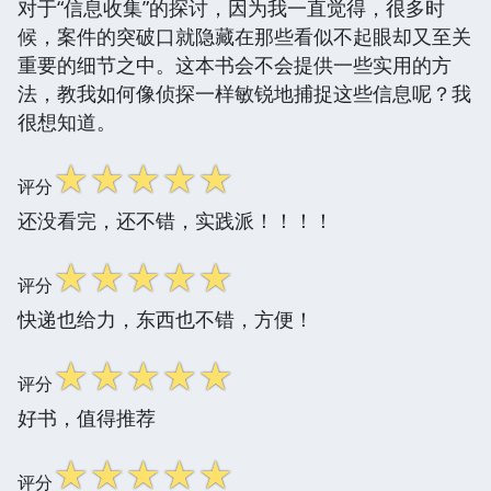
对于“信息收集”的探讨，因为我一直觉得，很多时
候，案件的突破口就隐藏在那些看似不起眼却又至关
重要的细节之中。这本书会不会提供一些实用的方
法，教我如何像侦探一样敏锐地捕捉这些信息呢？我
很想知道。
☆
☆
☆
☆
☆
评分
还没看完，还不错，实践派！！！！
☆
☆
☆
☆
☆
评分
快递也给力，东西也不错，方便！
☆
☆
☆
☆
☆
评分
好书，值得推荐
☆
☆
☆
☆
☆
评分