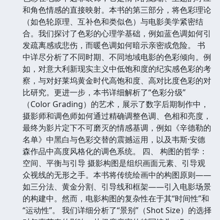
和角色情感的直接映射。本书的第三部分，将色彩理论
（如色轮原理、互补色和类似色）与电影美学紧密结
合。我们探讨了色彩的心理学基础，例如蓝色调如何引
发疏离感或悲伤，而暖色调如何暗示亲密或危险。 书
中详尽分析了不同时期、不同地域电影的色彩倾向。例
如，对意大利新现实主义中低饱和度的纪实感色彩的考
察，与对好莱坞黄金时代高饱和度、高对比度色彩的对
比研究。更进一步，本书详细解析了“色彩分级”
（Color Grading）的艺术，展示了数字后期制作中，
摄影师和调色师如何通过精确调整色调、色相和亮度，
最终为影片定下不可磨灭的情感基调，例如《辛德勒的
名单》中黑白与色彩交替的震撼运用，以及韦斯·安德
森作品中高度风格化的调色系统。 四、 构图的哲学：
空间、平衡与引导 摄影构图是组织画面元素、引导观
众视线的无形之手。本书将传统绘画中的构图原则——
如三分法、黄金分割、引导线和框架——引入电影场景
的构建中。然而，电影构图的复杂性在于其“时间性”和
“运动性”。 我们详细分析了“景别”（Shot Size）的选择