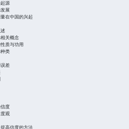
的起源
的发展
测量在中国的兴起
概述
的相关概念
的性质与功用
的种类
的误差
类
制
的信度
信度观
及提高信度的方法