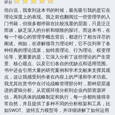
☆
☆
☆
☆
☆
评分
坦白说，我拿到这本书的时候，最先吸引我的是它在
理论深度上的表现。我之前也翻阅过一些管理学的入
门书籍，但很多都停留在比较浅显的层面，只是泛泛
而谈，缺乏深入的分析和细致的探讨。而这本书，在
每一个核心的管理学概念背后，都进行了相当详尽的
阐述。例如，在讲解领导力理论时，它不仅列举了各
种经典的理论流派，如特质理论、行为理论、权变理
论等，更重要的是，它深入分析了这些理论的产生背
景、核心观点、以及它们各自的优缺点和适用范围。
书中还会引用大量的研究案例和学术文献来支撑其观
点，这让我感受到作者在内容上的严谨和学术功底。
我尤其欣赏书中在讨论战略管理部分时，那种层层递
进的逻辑分析。从宏观环境分析到企业内部资源评
估，再到具体的战略制定和执行，每一步都衔接得非
常自然，并且提供了多种不同的分析框架和工具，比
如SWOT、波特五力模型等，并详细讲解了如何运用