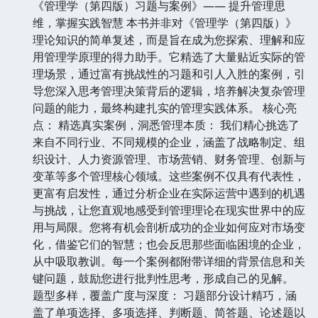
《管理学（第四版）习题与案例》—— 提升管理思
维，掌握实践智慧 本书并非对《管理学（第四版）》
理论知识的简单复述，而是旨在成为您探索、理解和应
用管理学原理的得力助手。它精选了大量贴近实际的管
理场景，通过富有挑战性的习题和引人入胜的案例，引
导您深入思考管理决策背后的逻辑，培养解决复杂管理
问题的能力，最终构建扎实的管理实践体系。 核心亮
点： 精选真实案例，洞悉管理本质： 我们精心挑选了
来自不同行业、不同规模的企业，涵盖了战略制定、组
织设计、人力资源管理、市场营销、财务管理、创新与
变革等多个管理核心领域。这些案例不仅具有代表性，
更富有启发性，通过分析企业在实际运营中遇到的机遇
与挑战，让您直观地感受到管理理论在现实世界中的应
用与局限。您将有机会剖析成功的企业如何应对市场变
化，借鉴它们的智慧；也会反思那些面临困境的企业，
从中吸取教训。每一个案例都附带详细的背景信息和关
键问题，鼓励您进行批判性思考，形成自己的见解。
题型多样，覆盖广度与深度： 习题部分设计精巧，涵
盖了单项选择、多项选择、判断题、简答题、论述题以