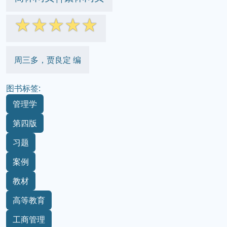
☆
☆
☆
☆
☆
周三多，贾良定 编
图书标签:
管理学
第四版
习题
案例
教材
高等教育
工商管理