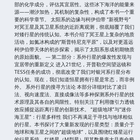
部的化学成分，评估其宜居性。这些冰下海洋的能量来
源——潮汐加热，其机制的复杂性，构成了本书一个重
要的科学章节。 太阳系的边缘与柯伊伯带 “新视野号”
对冥王星及其卫星系统的近距离观测，彻底颠覆了我们
对矮行星的传统认知。本书介绍了冥王星上复杂的地质
活动，如氮冰构成的“斯普特尼克平原”，以及对更遥远
柯伊伯带天体的初步探索，揭示了太阳系形成初期物质
的原始面貌。 --- 第二部分：系外行星的爆发性发现与
宜居带的重新定义 进入21世纪，开普勒空间望远镜和
TESS任务的成功，彻底改变了我们对银河系行星分布
的认知。现在，我们知道恒星拥有行星是常态，而非例
外。 系外行星的搜寻方法论 本部分详细对比了凌日
法、视向速度法、直接成像法等多种探测系外行星的技
术原理及其各自的局限性。特别关注了利用微引力透镜
效应捕捉远距离行星的创新技术。 “超级地球”与“迷你
海王星”：行星多样性 我们不再满足于寻找与地球相似
的行星。本书探讨了大量新发现的行星类型：质量介于
地球和海王星之间的“超级地球”，以及围绕红矮星运行
的行星系统。红矮星（M型星）因其数量庞大且寿命极