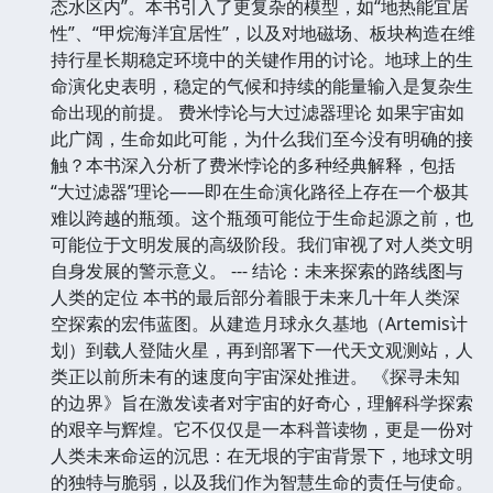
态水区内”。本书引入了更复杂的模型，如“地热能宜居
性”、“甲烷海洋宜居性”，以及对地磁场、板块构造在维
持行星长期稳定环境中的关键作用的讨论。地球上的生
命演化史表明，稳定的气候和持续的能量输入是复杂生
命出现的前提。 费米悖论与大过滤器理论 如果宇宙如
此广阔，生命如此可能，为什么我们至今没有明确的接
触？本书深入分析了费米悖论的多种经典解释，包括
“大过滤器”理论——即在生命演化路径上存在一个极其
难以跨越的瓶颈。这个瓶颈可能位于生命起源之前，也
可能位于文明发展的高级阶段。我们审视了对人类文明
自身发展的警示意义。 --- 结论：未来探索的路线图与
人类的定位 本书的最后部分着眼于未来几十年人类深
空探索的宏伟蓝图。从建造月球永久基地（Artemis计
划）到载人登陆火星，再到部署下一代天文观测站，人
类正以前所未有的速度向宇宙深处推进。 《探寻未知
的边界》旨在激发读者对宇宙的好奇心，理解科学探索
的艰辛与辉煌。它不仅仅是一本科普读物，更是一份对
人类未来命运的沉思：在无垠的宇宙背景下，地球文明
的独特与脆弱，以及我们作为智慧生命的责任与使命。