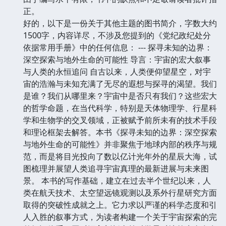
正。
好的，以下是一份关于其他主题的图书简介，字数大约
1500字，内容详尽，不涉及您提到的《党纪政纪处分
依据常用手册》中的任何信息： --- 探寻未知的边界：
深空探索与地外生命的可能性 导言：宇宙的宏大叙事
与人类的永恒追问 自古以来，人类便仰望星空，对宇
宙的浩瀚与未知充满了无尽的遐想与探寻的渴望。我们
是谁？我们从哪里来？宇宙中是否只有我们？这些宏大
的哲学命题，在当代科学，特别是天体物理学、行星科
学和生物学的交叉领域，正被赋予前所未有的技术手段
和理论框架去解答。本书《探寻未知的边界：深空探索
与地外生命的可能性》并非聚焦于地球内部的秩序与规
范，而是将目光投向了数以亿计光年外的星辰大海，试
图梳理并展望人类追寻宇宙真理的最新进展与未来图
景。 本书的写作基础，建立在过去半个世纪以来，人
类在航天技术、太空望远镜观测以及系外行星研究方面
取得的突破性成就之上。它力求以严谨的科学态度和引
人入胜的叙事方式，为读者构建一个关于宇宙探索的完