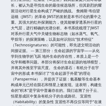
长，被认为是寻找生命的最佳候选场所，但其剧烈的耀
斑活动对行星生命构成了严峻的挑战。 詹姆斯·韦伯望
远镜（JWST）的革命 JWST的发射是本书讨论的重中之
重。其强大的红外探测能力，使其能够穿透系外行星的
大气层，进行精确的光谱分析。本书系统梳理了JWST
对系外行星大气中关键生物标志物（如水蒸气、氧气、
甲烷等）的探测策略，以及如何识别出“技术特征”
（Technosignatures）的可能性，即先进文明活动的
间接证据。 --- 第三部分：生命起源的宇宙学——从化
学到生物学的飞跃 地外生命的存在性，本质上是一个
化学和概率问题。本部分将探讨生命起源的地球模型，
并将其外推至宇宙尺度。 生命的基石：有机分子在宇
宙中的形成 本书探讨了“生命起源于外星”的理论
（Panspermia），并提供了证据：氨基酸等生命基本
构成单元已经在陨石和彗星上被发现。这表明，构建生
命的“积木”是宇宙中普遍存在的。我们追溯了分子云、
恒星形成区中复杂有机分子的合成路径。 宜居性
（Habitability）的复杂性 宜居性不再仅仅等同于“在液