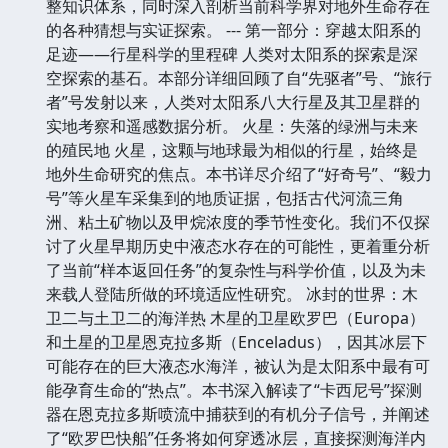
整知识体系，同时深入剖析当前科学界对地外生命存在
的各种猜想与实证探索。 --- 第一部分：穿越太阳系的
足迹——行星科学的里程碑 人类对太阳系的探索是深
空探索的基石。本部分详细回顾了自“先驱者”号、“旅行
者”号发射以来，人类对太阳系八大行星及其卫星群的
实地考察和遥感数据分析。 火星：失落的绿洲与未来
的殖民地 火星，这颗与地球最为相似的行星，始终是
地外生命研究的焦点。本书详尽介绍了“好奇号”、“毅力
号”等火星车采集到的地质证据，包括古代河流三角
洲、粘土矿物以及甲烷浓度的季节性变化。我们不仅探
讨了火星早期历史中液态水存在的可能性，更着重分析
了当前“样本返回任务”的复杂性与科学价值，以及为未
来载人登陆所做的环境适应性研究。 冰封的世界：木
卫二与土卫二的海洋热 木星的卫星欧罗巴（Europa）
和土星的卫星恩克拉多斯（Enceladus），因其冰层下
可能存在的巨大液态水海洋，被认为是太阳系中最有可
能孕育生命的“热点”。本书深入解读了“卡西尼号”探测
器在恩克拉多斯喷流中捕获到的有机分子信号，并阐述
了“欧罗巴快船”任务将如何穿透冰层，直接探测海洋内