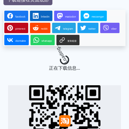
facebook
linkedin
mastodon
messenger
pinterest
reddit
telegram
twitter
viber
vkontakte
whatsapp
复制链接
Loading...
正在下载信息...