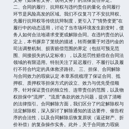
二、合同的履行、抗辩权与违约责任的量化 合同履行
环节是风险高发的区域。我们不仅复习了不安抗辩权、
先履行抗辩权等传统抗辩制度，更引入了“情势变更”在
履行中的动态适用，讨论了当市场环境发生剧变时，债
务人如何合法地请求变更或解除合同。在违约责任的认
定上，本书摒弃了笼统的描述，转而侧重于对违约金的
司法调整机制、损害赔偿范围的界定（包括可预见范
围、间接损失的认定标准），以及惩罚性赔偿在合同法
领域的有限适用。特别关注了延迟履行、不履行以及履
行不符合约定的具体救济路径。 三、担保、合同解除
与合同效力的瑕疵认定 本章系统梳理了保证合同、抵
押权、质押权等担保方式的设立、效力与优先受偿顺
序。针对保证责任的独立性、连带责任的范围，以及物
权担保中“流押”、“流质”条款的效力问题，提供了清晰
的法律指引。合同解除方面，我们区分了约定解除权与
法定解除权，深入探讨了解除通知的送达要件、催告程
序的合法性，以及合同解除后恢复原状（返还财产、折
价补偿）的复杂操作实务。此外，关于合同效力瑕疵