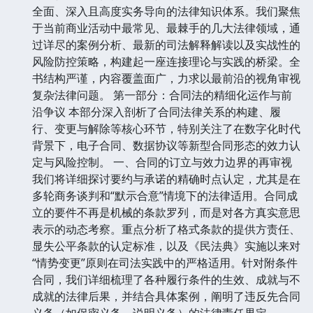
全面、深入且高度实务导向的法律知识体系。我们聚焦
于当前商业活动中最常见、最棘手的几大法律领域，通
过详尽的案例分析、最新的司法解释解读以及实战性的
风险防控策略，构建起一座连接理论与实践的桥梁。全
书结构严谨，内容覆盖面广，力求以最前沿的视角审视
复杂法律问题。 第一部分：合同法的精细化运作与前
沿争议 本部分深入剖析了合同法律关系的构建、履
行、变更与解除等核心环节，特别关注了在数字化时代
背景下，电子合同、数据协议等新型合同形态的效力认
定与风险控制。 一、合同的订立与效力边界的再审视
我们将详细探讨要约与承诺的精确时点认定，尤其是在
多轮商务谈判和“默示合意”情境下的法律适用。合同成
立的要件不再是机械的条款罗列，而是对各方真实意思
表示的动态考察。重点分析了格式条款的提供方责任、
显失公平条款的认定标准，以及《民法典》实施以来对
“情势变更”原则在司法实践中的严格适用。针对附条件
合同，我们详细梳理了各种履行条件的生效、成就与不
成就的法律后果，并结合具体案例，阐明了违反先合同
义务（如保密义务、说明义务）的法律责任界定。