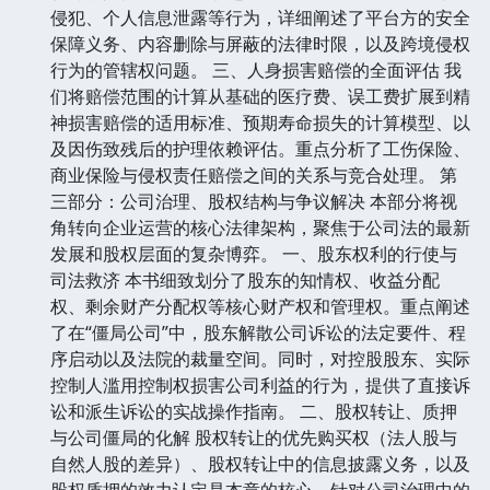
侵犯、个人信息泄露等行为，详细阐述了平台方的安全
保障义务、内容删除与屏蔽的法律时限，以及跨境侵权
行为的管辖权问题。 三、人身损害赔偿的全面评估 我
们将赔偿范围的计算从基础的医疗费、误工费扩展到精
神损害赔偿的适用标准、预期寿命损失的计算模型、以
及因伤致残后的护理依赖评估。重点分析了工伤保险、
商业保险与侵权责任赔偿之间的关系与竞合处理。 第
三部分：公司治理、股权结构与争议解决 本部分将视
角转向企业运营的核心法律架构，聚焦于公司法的最新
发展和股权层面的复杂博弈。 一、股东权利的行使与
司法救济 本书细致划分了股东的知情权、收益分配
权、剩余财产分配权等核心财产权和管理权。重点阐述
了在“僵局公司”中，股东解散公司诉讼的法定要件、程
序启动以及法院的裁量空间。同时，对控股股东、实际
控制人滥用控制权损害公司利益的行为，提供了直接诉
讼和派生诉讼的实战操作指南。 二、股权转让、质押
与公司僵局的化解 股权转让的优先购买权（法人股与
自然人股的差异）、股权转让中的信息披露义务，以及
股权质押的效力认定是本章的核心。针对公司治理中的