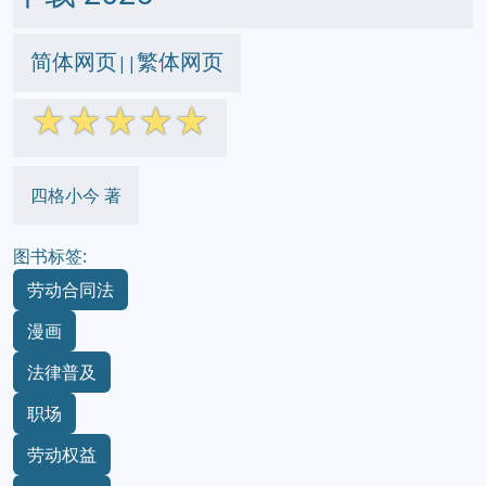
简体网页
繁体网页
||
☆
☆
☆
☆
☆
四格小今 著
图书标签:
劳动合同法
漫画
法律普及
职场
劳动权益