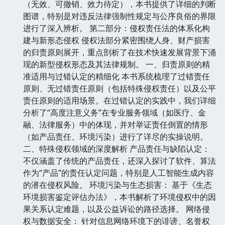
（无效、可撤销、效力待定），本书提供了详细的判断
图谱，特别是对违反法律强制性规定与公序良俗的界限
进行了深入辨析。 第二部分：侵权责任法的体系化构
建与新形态侵权 侵权法部分紧密围绕人身、财产损害
的归责原则展开，重点剖析了在技术快速发展背景下涌
现的新型侵权形态及其法律规制。 一、归责原则的精
准适用与过错认定的精细化 本书系统梳理了过错责任
原则、无过错责任原则（包括特殊侵权责任）以及公平
责任原则的适用场景。在过错认定的实践中，我们详细
分析了“高度注意义务”在专业服务领域（如医疗、金
融、法律服务）中的体现，并对举证责任倒置的情形
（如产品责任、环境污染）进行了详尽的实操说明。
二、特殊侵权领域的深度解析 产品责任与缺陷认定：
不仅涵盖了传统的产品责任，还深入探讨了软件、算法
作为“产品”的责任认定问题，特别是人工智能生成内容
的潜在侵权风险。 环境污染与生态损害： 基于《生态
环境损害鉴定评估办法》，本书解析了环境侵权中的因
果关系认定难题，以及公益诉讼的路径选择。 网络侵
权与数据安全： 针对信息网络环境下的诽谤、名誉权