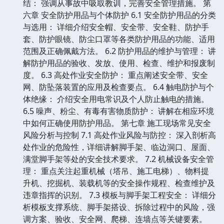
结： 强调从事故中吸取教训，完善安全管理措施。 第
六章 安全防护用品与个体防护 6.1 安全防护用品的分类
与选用： 详细介绍安全帽、安全带、安全鞋、防护手
套、防护眼镜、防尘口罩等各类防护用品的功能、适用
范围及正确佩戴方法。 6.2 防护用品的维护与管理： 讲
解防护用品的验收、发放、使用、检查、维护和报废制
度。 6.3 高处作业安全防护： 重点阐述安全带、安全
网、防坠落装置的应用及检查要点。 6.4 触电防护与个
体绝缘： 介绍安全用电常识及个人防止触电的措施。
6.5 噪声、粉尘、有毒有害物质防护： 讲解在相应环境
中如何正确使用防护用品。 第七章 施工现场常见安全
风险分析与控制 7.1 高处作业风险与防控： 深入剖析高
处作业的危险性，详细讲解脚手架、临边洞口、屋面、
满堂脚手架等处的安全技术要求。 7.2 机械设备安全管
理： 重点关注起重机械（塔吊、施工电梯）、物料提
升机、挖掘机、装载机等的安全操作规程、检查维护及
违章指挥的识别。 7.3 模板与脚手架工程安全： 详细分
析模板支撑系统、脚手架搭设、拆除过程中的风险，强
调方案、验收、安全网、爬梯、连墙点等关键要素。